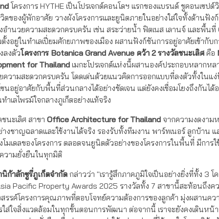
and
โครงการ HYTHE เป็นโปรเจกต์คอนโดฯ แรกของแบรนด์ ชูคอนเซปต์ว
ีวิตของผู้พักอาศัย วางผังโครงการและยูนิตภายในอย่างใส่ใจทั้งด้านฟังก
สิ่งอำนวยความสะดวกครบครัน เช่น สระว่ายน้ำ ฟิตเนส เลานจ์ และพื้นที่
ั้งอยู่ในทำเลเปี่ยมศักยภาพของเมือง ผสานฟังก์ชันการอยู่อาศัยเข้ากับก
งลงตัว
โครงการ
Botanica Grand Avenue
คว้า
2
รางวัลชนะเลิศ
คือ
opment for Thailand
เมกะโปรเจกต์แห่งนี้ผสานองค์ประกอบหลากหลาย 
ำนวยความสะดวกครบครัน โดดเด่นด้วยแนวคิดการออกแบบที่ลงตัวทั้งในแง่ฟ
ู่อาศัยกับพื้นที่ส่วนกลางได้อย่างชัดเจน แต่ยังคงเชื่อมโยงถึงกันได้อ
นทำเลไพรม์ใจกลางภูเก็ตอย่างแท้จริง
ัลชนะเลิศ สาขา
Office Architecture for Thailand
จากความงดงามห
ย่างชาญฉลาดและใช้งานได้จริง รองรับทั้งทีมงาน พาร์ทเนอร์ ลูกบ้าน แ
สดงโมเดลของโครงการ ตลอดจนยูนิตตัวอย่างของโครงการในพื้นที่ มีการใ
ความยั่งยืนในทุกมิติ
นิก้า
ลักซูรี่
ภูเก็ต
จำกัด
กล่าวว่า "เรารู้สึกภาคภูมิใจเป็นอย่างยิ่งที่ทั้ง 3
sia Pacific Property Awards 2025 รางวัลทั้ง 7 สาขานี้สะท้อนถึงควา
ร้างสรรค์โครงการคุณภาพที่ตอบโจทย์ความต้องการของลูกค้า มุ่งผสานค
รใส่ใจสิ่งแวดล้อมในทุกขั้นตอนการพัฒนา ต่อจากนี้ เราจะยังคงเดินหน