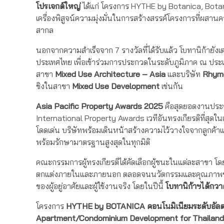
โปรเจกต์ใหญ่
ได้แก่ โครงการ HYTHE by Botanica, Bota
เครื่องพิสูจน์ความมุ่งมั่นในการสร้างสรรค์โครงการที่ผสา
สากล
นอกจากความสำเร็จจาก 7 รางวัลที่ได้รับแล้ว โบทานิก้ายังเต
ประเทศไทย เพื่อเข้าร่วมการประกวดในระดับภูมิภาค ณ ปร
สาขา
Mixed Use Architecture – Asia
และบริษัท
Rhyme
ชิงในสาขา
Mixed Use Development
เช่นกัน
Asia Pacific Property Awards 2025
คือสุดยอดงานประกา
International Property Awards เวทีอันทรงเกียรติที่สุ
โดดเด่น บริษัทพร้อมเดินหน้าสร้างความไว้วางใจจากลูกค้าแ
พร้อมรักษามาตรฐานสูงสุดในทุกมิติ
คณะกรรมการผู้ทรงเกียรติได้คัดเลือกผู้ชนะในแต่ละสาขา 
ตกแต่งภายในและภายนอก ตลอดจนนวัตกรรมและคุณภาพข
ของผู้อยู่อาศัยและผู้ใช้งานจริง โดยในปีนี้
โบทานิก้าฯ
ได้กวา
โครงการ
HYTHE by BOTANICA
คอนโนมิเนียมระดับอัลตร
Apartment/Condominium Development for Thailand,