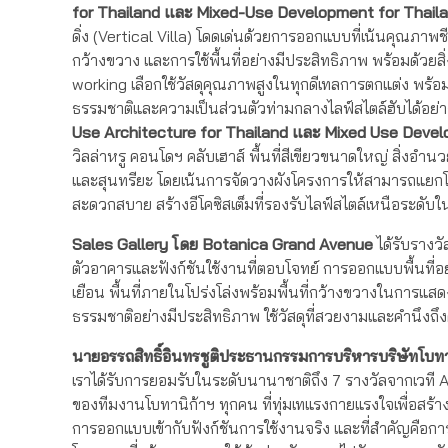
for Thailand
และ
Mixed-Use Development for Thail
ดิ่ง (Vertical Villa) โดดเด่นด้วยการออกแบบที่เน้นคุณภาพช
กว้างขวาง และการใช้พื้นที่อย่างมีประสิทธิภาพ พร้อมด้วย
working เลือกใช้วัสดุคุณภาพสูงในทุกดีเทลการตกแต่ง พร้อมต
ธรรมชาติและความเป็นส่วนตัวท่ามกลางไลฟ์สไตล์ฮับได้อย่า
Use Architecture for Thailand
และ
Mixed Use Devel
วิลล่าหรู คอนโดฯ คลับเฮาส์ พื้นที่สีเขียวขนาดใหญ่ สิ่งอ
และสุนทรียะ โดยเน้นการจัดวางผังโครงการให้สามารถแยกโซนอย
สะดวกสบาย สร้างอีโคซิสเต็มที่รองรับไลฟ์สไตล์เหนือระดับใ
Sales Gallery
โดย
Botanica Grand Avenue
ได้รับรางว
ตัวอาคารและฟังก์ชันใช้งานที่ตอบโจทย์ การออกแบบพื้นที่อ
เยือน พื้นที่ภายในโปร่งโล่งพร้อมพื้นที่กว้างขวางในการแ
ธรรมชาติอย่างมีประสิทธิภาพ ใช้วัสดุที่สวยงามและคำนึงถึง
นายอรรถสิทธิ์
อินทรชูติ
ประธานกรรมการบริหาร
บริษัท
โบทา
เราได้รับการยอมรับในระดับนานาชาติถึง 7 รางวัลจากเวที A
ของทีมงานโบทานิก้าฯ ทุกคน ที่ทุ่มเทแรงกายแรงใจเพื่อส
การออกแบบเข้ากับฟังก์ชันการใช้งานจริง และที่สำคัญคือกา