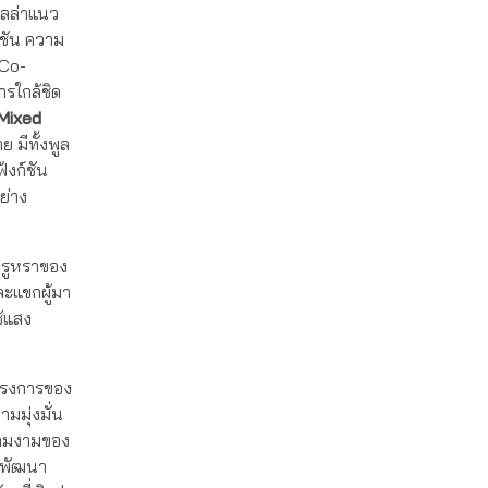
ิลล่าแนว
์ชัน ความ
 Co-
ารใกล้ชิด
Mixed
มีทั้งพูล
ังก์ชัน
ย่าง
รูหราของ
ละแขกผู้มา
ช้แสง
 โครงการของ
มมุ่งมั่น
วามงามของ
้าพัฒนา