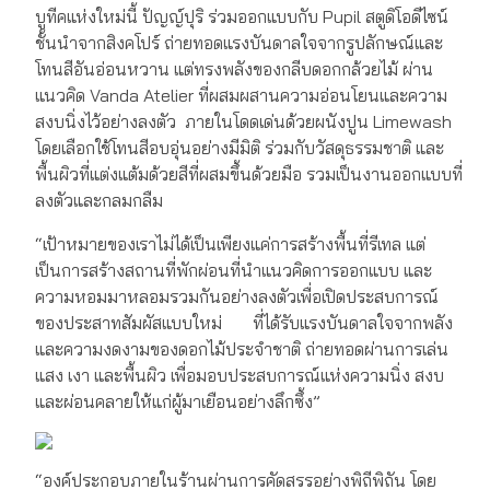
บูทีคแห่งใหม่นี้ ปัญญ์ปุริ ร่วมออกแบบกับ Pupil สตูดิโอดีไซน์
ชั้นนำจากสิงคโปร์ ถ่ายทอดแรงบันดาลใจจากรูปลักษณ์และ
โทนสีอันอ่อนหวาน แต่ทรงพลังของกลีบดอกกล้วยไม้ ผ่าน
แนวคิด Vanda Atelier ที่ผสมผสานความอ่อนโยนและความ
สงบนิ่งไว้อย่างลงตัว ภายในโดดเด่นด้วยผนังปูน Limewash
โดยเลือกใช้โทนสีอบอุ่นอย่างมีมิติ ร่วมกับวัสดุธรรมชาติ และ
พื้นผิวที่แต่งแต้มด้วยสีที่ผสมขึ้นด้วยมือ รวมเป็นงานออกแบบที่
ลงตัวและกลมกลืม
“เป้าหมายของเราไม่ได้เป็นเพียงแค่การสร้างพื้นที่รีเทล แต่
เป็นการสร้างสถานที่พักผ่อนที่นำแนวคิดการออกแบบ และ
ความหอมมาหลอมรวมกันอย่างลงตัวเพื่อเปิดประสบการณ์
ของประสาทสัมผัสแบบใหม่ ที่ได้รับแรงบันดาลใจจากพลัง
และความงดงามของดอกไม้ประจำชาติ ถ่ายทอดผ่านการเล่น
แสง เงา และพื้นผิว เพื่อมอบประสบการณ์แห่งความนิ่ง สงบ
และผ่อนคลายให้แก่ผู้มาเยือนอย่างลึกซึ้ง”
“องค์ประกอบภายในร้านผ่านการคัดสรรอย่างพิถีพิถัน โดย