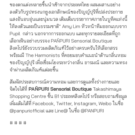
ของตกแต่งหลายชิ้นนำเข้าจากประเทศไทย ผสมผสานอย่าง
ลงตัวกับรูปทรงนกยูงเอกลักษณ์ของปัญญ์ปุริที่เปล่งประกาย
แสงอันอบอุ่นและนุ่มนวล เติมเต็มบรรยากาศภายในบูทีคแห่งนี้
ให้ลงตัวและเป็นธรรมชาติ” Amy Lim หัวหน้าทีมออกแบบจาก
Pupil กล่าว นอกจากการออกแบบ และทุกรายละเอียดที่ถูก
เลือกเฟ้นอย่างบรรจง PAÑPURI Sensorial Boutique
สิงคโปร์ยังรวบรวมผลิตภัณฑ์ไว้อย่างครบครันให้เลือกสรร
พร้อมมี The Harmonists ที่คอยมอบคำแนะนำด้านกลิ่นหอม
ของปัญญ์ปุริ เพื่อเชื่อมโยงระหว่างกลิ่น อารมณ์ และความทรง
จำผ่านผลิตภัณฑ์แต่ละชิ้น
สัมผัสประสบการณ์ความหอม และการดูแลทั้งร่างกายและ
จิตใจได้ที่
PAÑPURI Sensorial Boutique
Takashimaya
Shopping Centre ชั้น B1 ประเทศสิงคโปร์ หรือสอบถามข้อมูล
เพิ่มเติมได้ที่ Facebook, Twitter, Instagram, Weibo ในชื่อ
@panpuriofficial และ Line@ ในชื่อ @PANPURI
# # # #