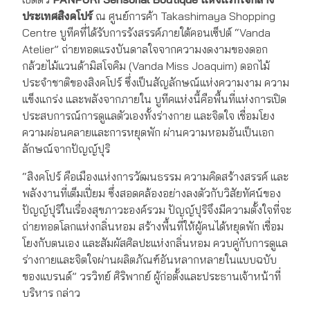
ประเทศสิงคโปร์
ณ ศูนย์การค้า Takashimaya Shopping
Centre บูทีคที่ได้รับการรังสรรค์ภายใต้คอนเซ็ปต์ “Vanda
Atelier” ถ่ายทอดแรงบันดาลใจจากความงดงามของดอก
กล้วยไม้แวนด้ามิสโจคิม (Vanda Miss Joaquim) ดอกไม้
ประจำชาติของสิงคโปร์ ซึ่งเป็นสัญลักษณ์แห่งความงาม ความ
แข็งแกร่ง และพลังจากภายใน บูทีคแห่งนี้คือพื้นที่แห่งการเปิด
ประสบการณ์การดูแลตัวเองทั้งร่างกาย และจิตใจ เชื่อมโยง
ความผ่อนคลายและการหยุดพัก ผ่านความหอมอันเป็นเอก
ลักษณ์จากปัญญ์ปุริ
“สิงคโปร์ คือเมืองแห่งการวัฒนธรรม ความคิดสร้างสรรค์ และ
พลังงานที่เต็มเปี่ยม ซึ่งสอดคล้องอย่างลงตัวกับวิสัยทัศน์ของ
ปัญญ์ปุริในเรื่องสุขภาวะองค์รวม ปัญญ์ปุริจึงมีความตั้งใจที่จะ
ถ่ายทอดโลกแห่งกลิ่นหอม สร้างพื้นที่ให้ผู้คนได้หยุดพัก เชื่อม
โยงกับตนเอง และสัมผัสศิลปะแห่งกลิ่นหอม ควบคู่กับการดูแล
ร่างกายและจิตใจผ่านผลิตภัณฑ์อันหลากหลายในแบบฉบับ
ของแบรนด์” วรวิทย์ ศิริพากย์ ผู้ก่อตั้งและประธานเจ้าหน้าที่
บริหาร กล่าว