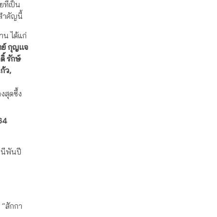
ที่เป็น
สำคัญนี้
น ได้แก่
ทย์ กุญแจ
์ รักษ์
ก้ว,
สุดซึ้ง
564
ีพันปี
 “สักกา