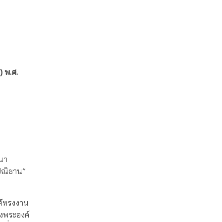
) พ.ศ.
ฒนา
ปณิธาน”
ค์ทรงงาน
องพระองค์