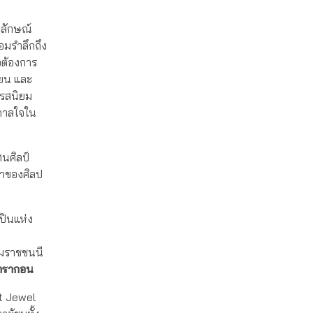
าลักษณ์
อมรำลึกถึง
อต้องการ
โยน และ
นรสนิยม
นดาลใจใน
นศิลป์
่าของศิลป
ปินแห่ง
รมราชชนนี
มพารากอน
rt Jewel