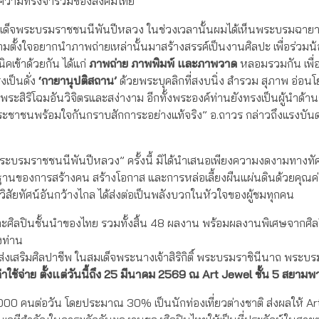
ในความทรงจำร่วมของสังคมไทย
สมเด็จพระบรมราชชนนีพันปีหลวง ในช่วงเวลานั้นผมได้เห็นพระบรมฉาย
ตั้งใจอยากนำภาพถ่ายเหล่านั้นมาสร้างสรรค์เป็นงานศิลปะ เพื่อร่วมน้
เข้าด้วยกัน ได้แก่
ภาพถ่าย ภาพพิมพ์ และภาพวาด
หลอมรวมกัน เพื่
งเป็นดั่ง
‘กายานุปติสถาน’
ด้วยพระบุคลิกที่สงบนิ่ง สำรวม สุภาพ อ่อน
สิริโฉมอันวิจิตรและสง่างาม อีกทั้งพระองค์ท่านยังทรงเป็นผู้นำด้า
ี่ประชาชนพร้อมใจกันกราบสักการะอย่างแท้จริง” อ.ถาวร กล่าวถึงแรงบั
ะบรมราชชนนีพันปีหลวง” ครั้งนี้ มิได้นำเสนอเพียงความงดงามทางทัศ
นรากฐานของการสร้างคน สร้างโอกาส และการหล่อเลี้ยงผืนแผ่นดินด้วยคุณค
ยทัศน์อันกว้างไกล ได้ส่งต่อเป็นพลังบวกในหัวใจของผู้ชมทุกคน
ะศิลปินชั้นนำของไทย รวมทั้งสิ้น 48 ผลงาน พร้อมผลงานพิเศษจากศิล
งท่าน
ส่งเสริมศิลปาชีพ ในสมเด็จพระนางเจ้าสิริกิติ์ พระบรมราชินีนาถ พระบ
าใช้จ่าย ตั้งแต่วันนี้ถึง 25 มีนาคม 2569 ณ Art Jewel ชั้น 5 สยา
000 คนต่อวัน โดยประมาณ 30% เป็นนักท่องเที่ยวต่างชาติ ส่งผลให้ A