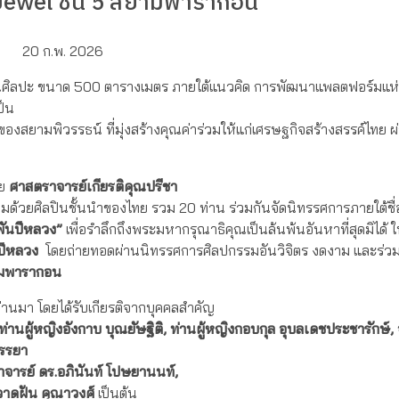
rt Jewel ชั้น 5 สยามพารากอน
20 ก.พ. 2026
งงานศิลปะ ขนาด 500 ตารางเมตร ภายใต้แนวคิด การพัฒนาแพลตฟอร์มแห
ป็น
น์ของสยามพิวรรธน์ ที่มุ่งสร้างคุณค่าร่วมให้แก่เศรษฐกิจสร้างสรรค์ไทย 
ดย
ศาสตราจารย์เกียรติคุณปรีชา
มด้วยศิลปินชั้นนำของไทย รวม 20 ท่าน ร่วมกันจัดนิทรรศการภายใต้ชื
พันปีหลวง”
เพื่อรำลึกถึงพระมหากรุณาธิคุณเป็นล้นพ้นอันหาที่สุดมิได้ 
ปีหลวง
โดยถ่ายทอดผ่านนิทรรศการศิลปกรรมอันวิจิตร งดงาม และร่วม
ยามพารากอน
ที่ผ่านมา โดยได้รับเกียรติจากบุคคลสำคัญ
ท่านผู้หญิงอังกาบ บุณยัษฐิติ, ท่านผู้หญิงกอบกุล อุบลเดชประชารักษ์, จ
จรรยา
าจารย์ ดร.อภินันท์ โปษยานนท์,
-วาดฝัน คุณาวงศ์
เป็นต้น