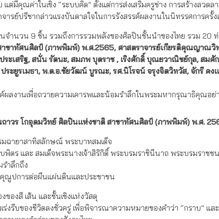
แต่มีคุณค่าในเชิง “ระบบคิด” ตั้งแต่การส่งเสริมครูช่าง การสร้างลวดลาย
 อาจารย์ปรีชากล่าวแรงบันดาลใจในการรังสรรค์ผลงานในนิทรรศการครั้ง
ก่อนจำนวน 9 ชิ้น รวมถึงการรวมพลังของศิลปินชั้นนำของไทย รวม 20 ท่า
ิ สาขาทัศนศิลป์ (ภาพพิมพ์) พ.ศ.2565, ศาสตราจารย์เกียรติคุณญาณวิ
สริฐ, สนั่น รัตนะ, สมภพ บุตราช , เริงศักดิ์ บุณยวาณิชย์กุล, สมศักดิ
ระยูรเมธา, พ.ต.อ.ชัยวัฒน์ บูรณะ, รศ.นิโรจน์ จรุงจิตวิทวัส, จักรี คงแ
รค์ผลงานเพื่อถวายความเคารพและน้อมรำลึกในพระมหากรุณาธิคุณอย่าง
ถาวร โกอุดมวิทย์ ศิลปินแห่งชาติ สาขาทัศนศิลป์ (ภาพพิมพ์) พ.ศ. 2
รมฉายาสาทิสลักษณ์ พระบาทสมเด็จ
ตร และ สมเด็จพระนางเจ้าสิริกิติ์ พระบรมราชินีนาถ พระบรมราชชนน
รำลึกถึง
มคุณูปการต่อผืนแผ่นดินและประชาชน
งสี เส้น และชั้นเชิงแห่งวัสดุ
งรีบของชีวิตลงชั่วครู่ เพื่อพิจารณาความหมายของคำว่า “กราบ” และ