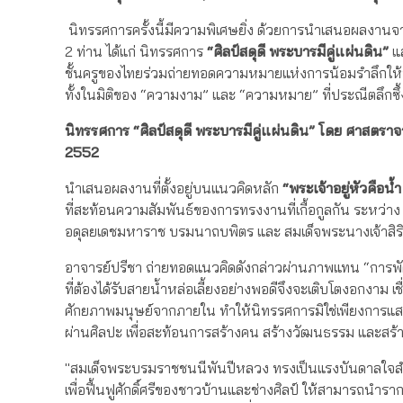
นิทรรศการครั้งนี้มีความพิเศษยิ่ง ด้วยการนำเสนอผลงานจ
2 ท่าน ได้แก่ นิทรรศการ
“ศิลป์สดุดี พระบารมีคู่แผ่นดิน”
แ
ชั้นครูของไทยร่วมถ่ายทอดความหมายแห่งการน้อมรำลึกให้
ทั้งในมิติของ “ความงาม” และ “ความหมาย” ที่ประณีตลึกซึ้
นิทรรศการ “ศิลป์สดุดี พระบารมีคู่แผ่นดิน” โดย ศาสตราจา
2552
นำเสนอผลงานที่ตั้งอยู่บนแนวคิดหลัก
“พระเจ้าอยู่หัวคือน้ำ
ที่สะท้อนความสัมพันธ์ของการทรงงานที่เกื้อกูลกัน ระหว
อดุลยเดชมหาราช บรมนาถบพิตร และ สมเด็จพระนางเจ้าสิร
อาจารย์ปรีชา ถ่ายทอดแนวคิดดังกล่าวผ่านภาพแทน “การพ
ที่ต้องได้รับสายน้ำหล่อเลี้ยงอย่างพอดีจึงจะเติบโตงอกงา
ศักยภาพมนุษย์จากภายใน ทำให้นิทรรศการมิใช่เพียงการแ
ผ่านศิลปะ เพื่อสะท้อนการสร้างคน สร้างวัฒนธรรม และสร้า
"สมเด็จพระบรมราชชนนีพันปีหลวง ทรงเป็นแรงบันดาลใจสำ
เพื่อฟื้นฟูศักดิ์ศรีของชาวบ้านและช่างศิลป์ ให้สามารถนำ