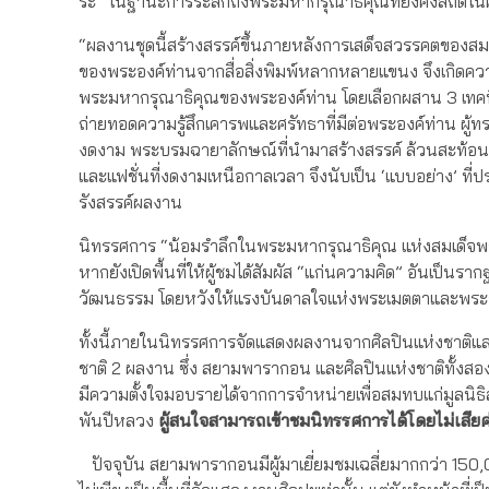
ระ” ในฐานะการระลึกถึงพระมหากรุณาธิคุณที่ยังคงสถิต
“ผลงานชุดนี้สร้างสรรค์ขึ้นภายหลังการเสด็จสวรรคตของ
ของพระองค์ท่านจากสื่อสิ่งพิมพ์หลากหลายแขนง จึงเกิดความ
พระมหากรุณาธิคุณของพระองค์ท่าน โดยเลือกผสาน 3 เทคนิค
ถ่ายทอดความรู้สึกเคารพและศรัทธาที่มีต่อพระองค์ท่าน ผู้ทร
งดงาม พระบรมฉายาลักษณ์ที่นำมาสร้างสรรค์ ล้วนสะท้อนพระ
และแฟชั่นที่งดงามเหนือกาลเวลา จึงนับเป็น ‘แบบอย่าง’ ท
รังสรรค์ผลงาน
นิทรรศการ “น้อมรำลึกในพระมหากรุณาธิคุณ แห่งสมเด็จพร
หากยังเปิดพื้นที่ให้ผู้ชมได้สัมผัส “แก่นความคิด” อันเป็
วัฒนธรรม โดยหวังให้แรงบันดาลใจแห่งพระเมตตาและพระวิสั
ทั้งนี้ภายในนิทรรศการจัดแสดงผลงานจากศิลปินแห่งชาติแล
ชาติ 2 ผลงาน ซึ่ง สยามพารากอน และศิลปินแห่งชาติทั้งสอ
มีความตั้งใจมอบรายได้จากการจำหน่ายเพื่อสมทบแก่มูลนิธิ
พันปีหลวง
ผู้สนใจสามารถเข้าชมนิทรรศการได้โดยไม่เสียค่
ปัจจุบัน สยามพารากอนมีผู้มาเยี่ยมชมเฉลี่ยมากกว่า 150,