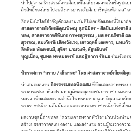
นำไปสู่การสร้างสรรค์งานศิลปะที่ไม่เพียงงดงามในเชิงรูปแบบ 
ลิขสิทธิ์ของไทย ไปจนถึงการยกระดับศิลปาชีพสู่เวทีสากล”
อีกหนึ่งไฮไลต์สำคัญคือผลงานเด่นที่ไม่เคยจัดแสดงที่ใดมา
ศาสตราจารย์เกียรติคุณพิษณุ ศุภนิมิตร - ศิลปินแห่งชาต
ทอง, ศาสตราจารย์ทินกร กาษรสุวรรณ , ผศ.ดร.อภิชาติ ผลประเ
สุวรรณ, สมเกียรติ เสียงวังเวง, เชาวฤทธิ์ เตยขาว, นพแก้ว ป
อิทธิพล พัฒรชนม์, สุริยา นามวงษ์, ธัฐบดินทร์
บุญเนื่อง, ชุมพล พรหมจรรย์ และ ฐิตาภา รัตนะ
ร่วมรังสร
นิทรรศการ “กราบ / สักการะ” โดย ศาสตราจารย์เกียรติคุณ
นำเสนอผลงาน
จิตรกรรมเทคนิคผสม
ที่จัดแสดงภาพพระบ
พระบรมชนกาธิเบศร มหาภูมิพลอดุลยเดชมหาราช บรมนาถบพิ
หลวง เพื่อแสดงความสำนึกในพระมหากรุณาธิคุณ และน้อม
พระราชปณิธานอันมั่นคง ตลอดจนพระราชกรณียกิจที่เปี่ย
ผลงานชุดนี้ถ่ายทอด “ความเคารพจากหัวใจ” ผ่านท่วงทำนองขอ
สร้างบรรยากาศสงบ งดงาม และสง่างาม ชวนผู้ชมวางความเร่