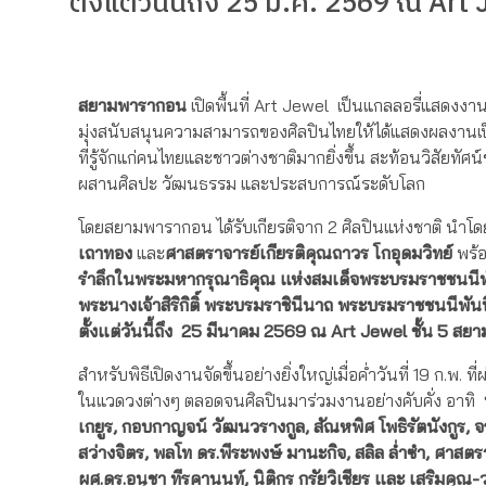
ตั้งแต่วันนี้ถึง 25 มี.ค. 2569 ณ A
สยามพารากอน
เปิดพื้นที่ Art Jewel เป็นแกลลอรี่แสด
มุ่งสนับสนุนความสามารถของศิลปินไทยให้ได้แสดงผลงานเ
ที่รู้จักแก่คนไทยและชาวต่างชาติมากยิ่งขึ้น สะท้อนวิสัยทัศ
ผสานศิลปะ วัฒนธรรม และประสบการณ์ระดับโลก
โดยสยามพารากอน ได้รับเกียรติจาก 2 ศิลปินแห่งชาติ นำโ
เถาทอง
และ
ศาสตราจารย์เกียรติคุณถาวร โกอุดมวิทย์
พร้อ
รำลึกในพระมหากรุณาธิคุณ แห่งสมเด็จพระบรมราชชนนี
พระนางเจ้าสิริกิติ์ พระบรมราชินีนาถ พระบรมราชชนนีพัน
ตั้งแต่วันนี้ถึง 25 มีนาคม 2569
ณ Art Jewel ชั้น 5 ส
สำหรับพิธีเปิดงานจัดขึ้นอย่างยิ่งใหญ่เมื่อค่ำวันที่ 19 ก.พ. 
ในแวดวงต่างๆ ตลอดจนศิลปินมาร่วมงานอย่างคับคั่ง อาทิ
เกยูร, กอบกาญจน์ วัฒนวรางกูล, สัณหพิศ โพธิรัตนังกูร, 
สว่างจิตร, พลโท ดร.พีระพงษ์ มานะกิจ, สลิล ล่ำซำ, ศาสตร
ผศ.ดร.อนุชา ทีรคานนท์, นิติกร กรัยวิเชียร และ เสริมคุณ