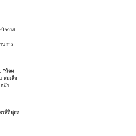
่งโอกาส
ผ่านการ
่อ
“น้อม
ใน
สมเด็จ
สมัย
รสิริ สุกร