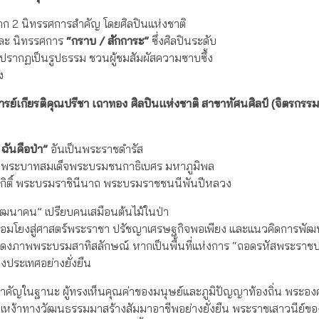
าก 2 นิทรรศการสำคัญ โดยศิลปินแห่งชาติ
ละ นิทรรศการ
“กราบ / สักการะ”
ซึ่งศิลปินระดับ
ปรากฏเป็นรูปธรรม ชวนผู้ชมสัมผัสความซาบซึ้ง
ง
รย์เกียรติคุณปรีชา เถาทอง ศิลปินแห่งชาติ สาขาทัศนศิลป์ (จิตรกรรม
 ฉันคือป่า”
อันเป็นพระราชดำรัส
่าง พระบาทสมเด็จพระบรมชนกาธิเบศร มหาภูมิพล
ิกิติ์ พระบรมราชินีนาถ พระบรมราชชนนีพันปีหลวง
ัฒนาคน” เปรียบคนเสมือนต้นไม้ในป่า
ม เชื่อมโยงสู่ศาสตร์พระราชา ปรัชญาเศรษฐกิจพอเพียง และแนวคิดการพั
สดงภาพพระบรมสาทิสลักษณ์ หากเป็นพื้นที่แห่งการ “ถอดรหัสพระราช
งประเทศอย่างยั่งยืน
คัญในฐานะ ผู้ทรงเห็นคุณค่าของมนุษย์และภูมิปัญญาท้องถิ่น พระอง
รากเหง้าทางวัฒนธรรมมาสร้างสัมมาอาชีพอย่างยั่งยืน พระราชเสาวนีย์ข