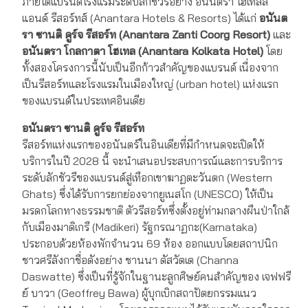
ภายใต้แบรนด์โรงแรมระดับลักชัวรีอย่าง อนันตรา โฮเทลส์
แอนด์ รีสอร์ทส์ (Anantara Hotels & Resorts) ได้แก่
อนันต
รา ซานติ คูร์จ รีสอร์ท (Anantara Zanti Coorg Resort)
และ
อนันตรา โกลกาตา โฮเทล (Anantara Kolkata Hotel)
โดย
ทั้งสองโครงการนี้นับเป็นอีกก้าวสำคัญของแบรนด์ เนื่องจาก
เป็นรีสอร์ทและโรงแรมในเมืองใหญ่ (urban hotel) แห่งแรก
ของแบรนด์ในประเทศอินเดีย
อนันตรา ซานติ คูร์จ รีสอร์ท
รีสอร์ทแห่งแรกของอนันตร์ในอินเดียที่มีกำหนดจะเปิดให้
บริการในปี 2028 นี้ จะนำเสนอประสบการณ์และการบริการ
ระดับลักชัวรีของแบรนด์สู่เทือกเขาฆาฏตะวันตก (Western
Ghats) ซึ่งได้รับการยกย่องจากยูเนสโก (UNESCO) ให้เป็น
มรดกโลกทางธรรมชาติ ตัวรีสอร์ทซึ่งตั้งอยู่ท่ามกลางผืนป่าใกล้
กับเมืองมาดิเกรี (Madikeri) รัฐกรณาฏกะ(Karnataka)
ประกอบด้วยห้องพักจำนวน 69 ห้อง ออกแบบโดยสถาปนิก
ชาวศรีลังกาชื่อดังอย่าง ชานนา ดัสวัตเต (Channa
Daswatte) ซึ่งเป็นที่รู้จักในฐานะลูกศิษย์คนสำคัญของ เจฟฟรี
ย์ บาวา (Geoffrey Bawa) ผู้บุกเบิกสถาปัตยกรรมแนว