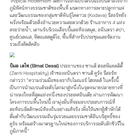
Tropical Modernism โดยการออกแบบได้รับแรงบันดาลใจจาก
ภูมิทัศน์ทางธรรมชาติของพื้นที่ มรดกทางการเพาะปลูกกาแฟ
และวัฒนธรรมของกลุ่มชาติพันธุ์โคดาวะ (Kodava) รีสอร์ทยัง
พรั่งพร้อมด้วยสิ่งอำนวยความสะดวกด้วย ร้านอาหาร 4 แห่ง
สระว่ายน้ำ, เลานจ์บริเวณล็อบบี้และห้องสมุด, อนันตรา สปา,
ศูนย์เวลเนส, ฟิตเนสสตูดิโอ, พื้นที่สำหรับประชุมและจัดงาน
รวมถึงคิดส์คลับ
บิมล เดไซ (Bimal Desai)
ประธานของ ซานติ ฮอสพิแทลลิตี้
(Zanti Hospitality) เจ้าของอนันตรา ซานติ คูร์จ รีสอร์ท
กล่าวว่า “ความร่วมมือของเรากับไมเนอร์ โฮเทลส์ ในครั้งนี้
เป็นการนำแบรนด์ระดับโลกมาสู่หนึ่งในจุดหมายปลายทางที่
น่าหลงใหลที่สุดแห่งหนึ่งของประเทศอินเดีย ผ่านการพัฒนา
โครงการบนพื้นใหม่นี้ เรามุ่งมั่นที่จะมอบประสบการณ์ที่
สะท้อนอัตลักษณ์ท้องถิ่นอย่างแท้จริง เพื่อให้แขกผู้เข้าพักได้
ดื่มด่ำกับวัฒนธรรมอันรุ่มรวยและธรรมชาติอันบริสุทธิ์ของ
คูร์จ พร้อมสร้างมาตรฐานใหม่ของการบริการระดับลักชัวรีใน
ภูมิภาคนี้”