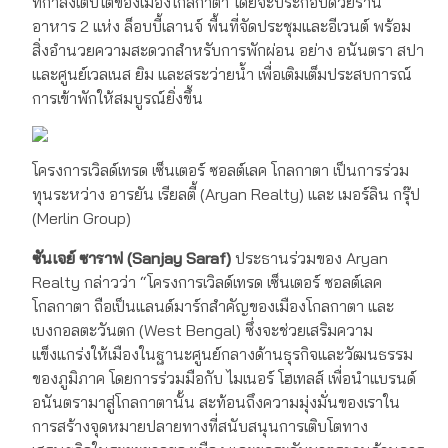
ที่กำลังเติบโตของเมืองโกลกาตา โดยจะประกอบด้วยร้าน
อาหาร 2 แห่ง ล็อบบี้เลานจ์ พื้นที่จัดประชุมและอีเวนต์ พร้อม
สิ่งอำนวยความสะดวกสำหรับการพักผ่อน อย่าง อนันตรา สปา
และศูนย์เวลเนส ยิม และสระว่ายน้ำ เพื่อเติมเต็มประสบการณ์
การเข้าพักให้สมบูรณ์ยิ่งขึ้น
โครงการเวิลด์เทรด เซ็นเตอร์ ซอลต์เลค โกลกาตา เป็นการร่วม
ทุนระหว่าง อารยัน เรียลตี้ (Aryan Realty) และ เมอร์ลิน กรุ๊ป
(Merlin Group)
ซันเจย์ ซาราฟ (Sanjay Saraf)
ประธานร่วมของ Aryan
Realty กล่าวว่า “โครงการเวิลด์เทรด เซ็นเตอร์ ซอลต์เลค
โกลกาตา ถือเป็นแลนด์มาร์กสำคัญของเมืองโกลกาตา และ
เบงกอลตะวันตก (West Bengal) ซึ่งจะช่วยเสริมความ
แข็งแกร่งให้เมืองในฐานะศูนย์กลางด้านธุรกิจและวัฒนธรรม
ของภูมิภาค โดยการร่วมมือกับ ไมเนอร์ โฮเทลส์ เพื่อนำแบรนด์
อนันตรามาสู่โกลกาตานั้น สะท้อนถึงความมุ่งมั่นของเราใน
การสร้างจุดหมายปลายทางที่สนับสนุนการเติบโตทาง