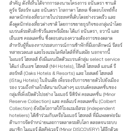
สำคัญ ดังที่เห็นได้จากการลงนามโครงการ อนันตรา ซานติ
คูร์จ รีสอร์ท และ อนันตรา โกลกาตา โฮเทล ซึ่งตอบโจทย์ทั้ง
ตลาดนักท่องเที่ยวภายในประเทศที่เติบโตอย่างรวดเร็ว และ
ดึงดูดนักท่องเที่ยวต่างชาติ โดยการขยายธุรกิจของกลุ่มนำโดย
แบรนด์ระดับลักชัวรีและพรีเมียม ได้แก่ อนันตรา, อวานี และ
เอ็นเอช คอลเลคชั่น ซึ่งตอบสนองความต้องการของตลาด
สำหรับผู้ที่มองหาประสบการณ์การเข้าพักที่มีเอกลักษณ์ รีสอร์
ทสายเวลเนส และโรงแรมไลฟ์สไตล์ที่ทันสมัย นอกจากนี้
ไมเนอร์ โฮเทลส์ ยังมีแผนเปิดตัวแบรนด์กลุ่ม select service
ได้แก่ เอ็นเอช โฮเทลส์ (NH Hotels), โอ๊คส์ โฮเทลส์ แอนด์ รี
สอร์ทส์ (Oaks Hotels & Resorts) และ ไอสเตย์ โฮเทลส์
(iStay Hotels) ในอินเดีย เพื่อรองรับการขยายตัวไปยังเมือง
รอง รวมถึงทำเลใกล้สนามบินต่างๆ แบรนด์คอลเลคชั่นของ
กลุ่มที่เพิ่งเปิดตัวไปอย่าง ไมเนอร์ รีเซิร์ฟ คอลเลคชั่น (Minor
Reserve Collection) และ คอล์แบร์ คอลเลคชั่น (Colbert
Collection) ยังเปิดโอกาสให้โรงแรมอิสระ (independent
hoteliers) ได้เข้าร่วมกับเครือไมเนอร์ โฮเทลส์ ที่มีแพลตฟอร์ม
ด้านการจัดจำหน่ายและการตลาดระดับโลก ตลอดจนระบบ
สมาชิก ไมเนอร์ ดิสคัฟเวอรี (Minor DISCOVERY) ได้อีกด้วย