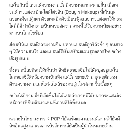
แต่ในวันนี้ เทรนด์ความงามเริ่มมีความหลากหลายขึ้น เมื่อเท
รนด์การแต่งหน้าสไตล์โต่วอิน (Douyin Makeup) ที่เน้นลุค
สวยเหมือนตุ๊กตา ด้วยเทคนิคผิวเนียนฟุ้งและการแต่งตาให้กลม
โตมีมิติ กำลังกลายเป็นเทรนด์ความงามที่ได้รับความนิยมอย่าง
มากบนโลกโซเชียล
ส่งผลให้แบรนด์ความงามจีน หลายแบรนด์ถูกรีวิวซ้ำ ๆ จนสาว
ๆ ให้ความสนใจ และแบรนด์ก็เริ่มเตรียมแผนรุกตลาดไทยอย่าง
เต็มรูปแบบ
ทั้งหมดนี้สะท้อนให้เห็นว่า อิทธิพลของจีนไม่ได้หยุดอยู่แค่ใน
โลกของซีรีส์หรือความบันเทิง แต่เริ่มขยายเข้ามาสู่พฤติกรรม
ด้านความงามและไลฟ์สไตล์ของคนรุ่นใหม่มากขึ้นเรื่อย ๆ
อย่างไรก็ตาม สิ่งที่เกิดขึ้นไม่ได้แปลว่าเกาหลีใต้หมดกระแสแล้ว
หรือการที่จีนเข้ามาแทนที่เกาหลีใต้ทั้งหมด
เพราะในไทย วงการ K-POP ก็ยังแข็งแรง แบรนด์เกาหลีก็ยังมี
อิทธิพลสูง และวงการบิวตีเกาหลียังเป็นผู้นำในหลายด้าน