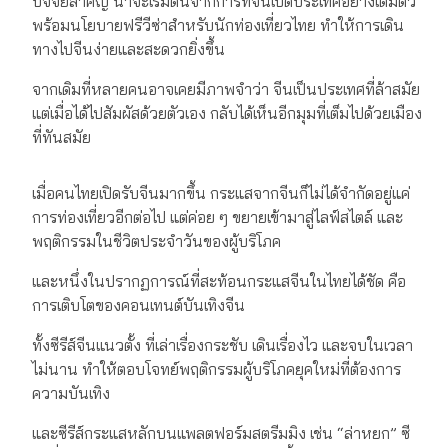
ปัจจัยสำคัญ น่าจะเริ่มต้นจากการที่จีนเปิดประเทศอย่างเต็มตัว
พร้อมนโยบายฟรีวีซ่าสำหรับนักท่องเที่ยวไทย ทำให้การเดิน
ทางไปจีนง่ายและสะดวกยิ่งขึ้น
จากเดิมที่หลายคนอาจเคยมีภาพจำว่า จีนเป็นประเทศที่ล้าสมัย
แต่เมื่อได้ไปสัมผัสด้วยตัวเอง กลับได้เห็นอีกมุมที่เต็มไปด้วยเมือง
ที่ทันสมัย
เมื่อคนไทยเปิดรับจีนมากขึ้น กระแสจากจีนก็ไม่ได้จำกัดอยู่แค่
การท่องเที่ยวอีกต่อไป แต่ค่อย ๆ ขยายเข้ามาสู่ไลฟ์สไตล์ และ
พฤติกรรมในชีวิตประจำวันของผู้บริโภค
และหนึ่งในปรากฏการณ์ที่สะท้อนกระแสจีนในไทยได้ชัด คือ
การเติบโตของคอนเทนต์บันเทิงจีน
ทั้งซีรีส์จีนแนวตั้ง ที่เล่าเรื่องกระชับ เดินเรื่องไว และจบในเวลา
ไม่นาน ทำให้ตอบโจทย์พฤติกรรมผู้บริโภคยุคใหม่ที่ต้องการ
ความบันเทิง
และซีรีส์กระแสหลักบนแพลตฟอร์มสตรีมมิง เช่น “ล่าหยก” ซี