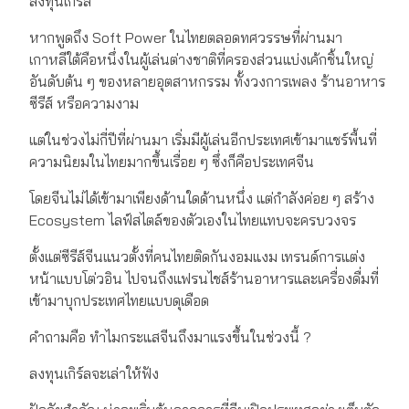
ลงทุนเกิร์ล
หากพูดถึง Soft Power ในไทยตลอดทศวรรษที่ผ่านมา
เกาหลีใต้คือหนึ่งในผู้เล่นต่างชาติที่ครองส่วนแบ่งเค้กชิ้นใหญ่
อันดับต้น ๆ ของหลายอุตสาหกรรม ทั้งวงการเพลง ร้านอาหาร
ซีรีส์ หรือความงาม
แต่ในช่วงไม่กี่ปีที่ผ่านมา เริ่มมีผู้เล่นอีกประเทศเข้ามาแชร์พื้นที่
ความนิยมในไทยมากขึ้นเรื่อย ๆ ซึ่งก็คือประเทศจีน
โดยจีนไม่ได้เข้ามาเพียงด้านใดด้านหนึ่ง แต่กำลังค่อย ๆ สร้าง
Ecosystem ไลฟ์สไตล์ของตัวเองในไทยแทบจะครบวงจร
ตั้งแต่ซีรีส์จีนแนวตั้งที่คนไทยติดกันงอมแงม เทรนด์การแต่ง
หน้าแบบโต่วอิน ไปจนถึงแฟรนไชส์ร้านอาหารและเครื่องดื่มที่
เข้ามาบุกประเทศไทยแบบดุเดือด
คำถามคือ ทำไมกระแสจีนถึงมาแรงขึ้นในช่วงนี้ ?
ลงทุนเกิร์ลจะเล่าให้ฟัง