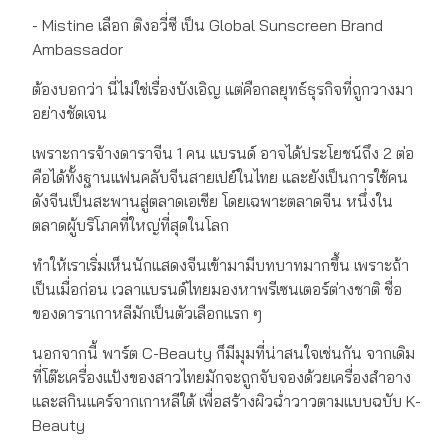
- Mistine เลือก ติงอวี่ซี เป็น Global Sunscreen Brand
Ambassador
ต้องบอกว่า นี่ไม่ใช่เรื่องบังเอิญ แต่คือกลยุทธ์ธุรกิจที่ถูกวางมา
อย่างชัดเจน
เพราะการจ้างดาราจีน 1 คน แบรนด์ อาจได้ประโยชน์ถึง 2 ต่อ
คือได้ทั้งฐานแฟนคลับจีนสายเปย์ในไทย และยังเป็นการใช้คน
ดังจีนเป็นสะพานสู่ตลาดเอเชีย โดยเฉพาะตลาดจีน หนึ่งใน
ตลาดผู้บริโภคที่ใหญ่ที่สุดในโลก
ทำให้เราเริ่มเห็นนักแสดงจีนเข้ามามีบทบาทมากขึ้น เพราะถ้า
เป็นเมื่อก่อน เวลาแบรนด์ไทยมองหาพรีเซนเตอร์ต่างชาติ ชื่อ
ของดาราเกาหลีมักเป็นตัวเลือกแรก ๆ
นอกจากนี้ พาร์ต C-Beauty ก็มีมุมที่น่าสนใจเช่นกัน จากเดิม
ที่โต๊ะเครื่องแป้งของสาวไทยมักจะถูกจับจองด้วยเครื่องสำอาง
และสกินแคร์จากเกาหลีใต้ เพื่อสร้างผิวฉ่ำวาวตามแบบฉบับ K-
Beauty