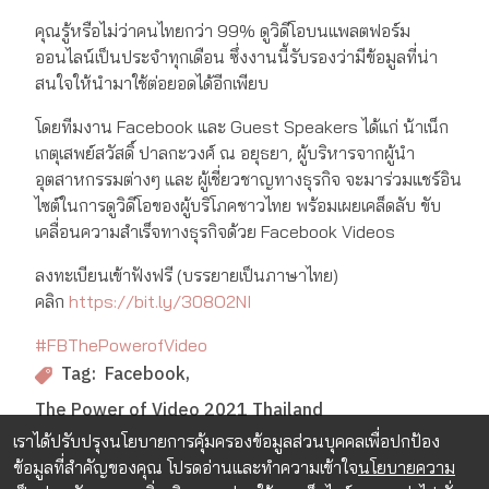
คุณรู้หรือไม่ว่าคนไทยกว่า 99% ดูวิดีโอบนแพลตฟอร์ม
ออนไลน์เป็นประจำทุกเดือน ซึ่งงานนี้รับรองว่ามีข้อมูลที่น่า
สนใจให้นำมาใช้ต่อยอดได้อีกเพียบ
โดยทีมงาน Facebook และ Guest Speakers ได้แก่ น้าเน็ก
เกตุเสพย์สวัสดิ์ ปาลกะวงศ์ ณ อยุธยา, ผู้บริหารจากผู้นำ
อุตสาหกรรมต่างๆ และ ผู้เชี่ยวชาญทางธุรกิจ จะมาร่วมแชร์อิน
ไซต์ในการดูวิดีโอของผู้บริโภคชาวไทย พร้อมเผยเคล็ดลับ ขับ
เคลื่อนความสำเร็จทางธุรกิจด้วย Facebook Videos
ลงทะเบียนเข้าฟังฟรี (บรรยายเป็นภาษาไทย)
คลิก
https://bit.ly/308O2NI
#FBThePowerofVideo
Facebook
Tag:
The Power of Video 2021 Thailand
เราได้ปรับปรุงนโยบายการคุ้มครองข้อมูลส่วนบุคคลเพื่อปกป้อง
ข้อมูลที่สำคัญของคุณ โปรดอ่านและทำความเข้าใจ
นโยบายความ