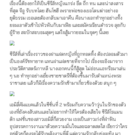
เรื่องนี้ต้องยกให้เป็นซีรีส์หญิงแกร่ง อึด ถึก ทน และน่าสงสาร
ที่สุด จีอู รับบทโดย ฮันโซฮี เพราะพ่อของเธอโดนฆ่าอย่างอ
ยุติธรรม เธอเลยต้องกลับมาเอาคืน คือนางเอกทำทุกอย่างทั้ง
ยอมเอาตัวเข้าไปพัวพันกับมาเฟีย และสมัครเรียนตำรวจ ลุยกับ
ผู้ร้าย สะบักสะบอมสุดๆ แต่ใจสู้มากยอมในจุดๆ นี้เลย
ซีรีส์ที่เล่าเรื่องราวของฝาแฝดหญิงที่ถูกทอดทิ้ง ต้องปลอมตัวมา
เป็นองค์รัชทายาท แทนฝาแฝดชายที่จากไป เรื่องจะอิงมาจาก
ประวัติศาสตร์เกาหลี นางเอกคนนี้ก็สู้สุด ไม่อ่อนแอหรือมาเล่น
ๆ นะ ทำทุกอย่างเยี่ยงชายชาตรีที่ต้องขึ้นมารับตำแหน่งพระ
ราชาเลย แล้วก็มีเรื่องความรักเข้ามาเกี่ยวข้องด้วย สนุก ๆ
เอมิลี่คัมแบคแล้วในซีซั่นที่ 2 พร้อมกับความว้าวุ่นในรักของตัว
เองที่ยังคงสับสนและไม่อยากทำให้ใครต้องเสียใจ ซีรีส์โรแมน
ติก แฟชั่นของสาวเอมิลี่ก็สวยงาม เธอเป็นสาวเก่งที่ฝ่าฟัน
อุปสรรคการงานมาด้วยความมั่นใจและฉลาดสดใส เรียกว่าใคร
อยู่ด้วยก็คงจะได้รับพลังงานที่ดี แต่ความรักกลับยุ่งเหยิง มา