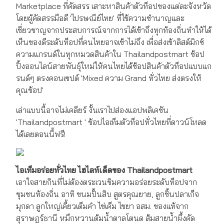
Marketplace ที่คัดสรร เสาะหาสินค้าตัวท็อปของแต่ละจังหวัด
โดยผู้คัดสรรมือดี 'ไปรษณีย์ไทย' ที่ใช้ความชำนาญและ
เชี่ยวชาญจากประสบการณ์จากการได้เข้าถึงทุกท้องถิ่นทำให้ได้
เห็นของดีระดับท็อปทึ่คนไทยอาจเข้าไม่ถึง เพื่อส่งเข้าลิสต์มิกซ์
ความแกรนด์ในทุกหมวดสินค้าใน Thailandpostmart ช้อป
ปิ้งออนไลน์สายพันธุ์ใหม่ให้คนไทยได้ช้อปสินค้าตัวท็อปแบบแก
รนด์ๆ ตรงคอนเซปต์ 'Mixed ความ Grand ทั่วไทย ส่งตรงให้
คุณช้อป'
เล่าแบบนี้อาจไม่เคลียร์ งั้นเราไปส่องแอปพลิเคชัน
'Thailandpostmart ' ช้อปไอเท็มตัวท็อปทั่วไทยที่ดาวน์โหลด
ได้เลยตอนนี้ฟรี!
ไอเท็มอร่อยทั่วไทย ไฮไลท์เด็ดของ Thailandpostmart
เอาใจสายกินที่ไม่ต้องตระเวนชิมความอร่อยระดับท็อปจาก
ชุมชนท้องถิ่น อาทิ ขนมปั้นสิบ สูตรคุณยาย, ลูกชิ้นปลาเก็จ
มุกดา ลูกใหญ่เคี้ยวเต็มคำ ไข่เค็ม ไชยา อสม. ของแท้จาก
สุราษฎร์ธานี หมึกหวานต้มน้ำตาลโตนด ส้มสายน้ำผึ้งคัด