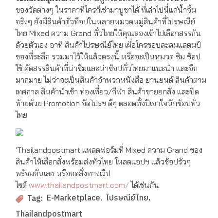
ของวัดต่างๆ ในราคาที่ใครก็เช่ามาบูชาได้ ที่เล่าไปนี่แค่น้ำจิ้ม
จริงๆ ยังมีสินค้าตัวท็อปในหลายหมวดหมู่สินค้าที่ไปรษณีย์
ไทย Mixed ความ Grand ทั่วไทยให้คุณลองเข้าไปเลือกสรรกัน
ด้วยตัวเอง อาทิ สินค้าไปรษณีย์ไทย เผื่อใครชอบสะสมแสตมป์
ของที่ระลึก รวมมาไว้ให้แล้วตรงนี้ หรือจะเป็นหมวด ชิม ช้อป
ใช้ คัดสรรสินค้าที่น่าชิมและน่าช้อปทั่วไทยมาแนะนำ และอีก
มากมาย ไม่ว่าจะเป็นสินค้าจำพวกหนังสือ ยานยนต์ สินค้าตาม
เทศกาล สินค้านำเข้า ท่องเที่ยว/กีฬา สินค้าขายยกลัง และปิด
ท้ายด้วย Promotion จัดโปรฯ ดีๆ ตลอดทั้งปีเอาใจนักช้อปทั่ว
ไทย
'Thailandpostmart แพลตฟอร์มที่ Mixed ความ Grand ของ
สินค้าให้เลือกสั่งพร้อมส่งทั่วไทย โหลดแอปฯ แล้วช้อปรัวๆ
พร้อมกันเลย หรือกดสั่งทางเว็ป
ไซต์
www.thailandpostmart.com/
ได้เช่นกัน
E-Marketplace
ไปรษณีย์ไทย
Tag:
Thailandpostmart