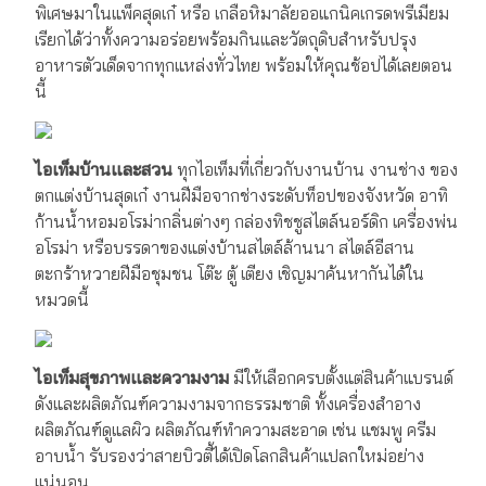
พิเศษมาในแพ็คสุดเก๋ หรือ เกลือหิมาลัยออแกนิคเกรดพรีเมียม
เรียกได้ว่าทั้งความอร่อยพร้อมกินและวัตถุดิบสำหรับปรุง
อาหารตัวเด็ดจากทุกแหล่งทั่วไทย พร้อมให้คุณช้อปได้เลยตอน
นี้
ไอเท็มบ้านและสวน
ทุกไอเท็มที่เกี่ยวกับงานบ้าน งานช่าง ของ
ตกแต่งบ้านสุดเก๋ งานฝีมือจากช่างระดับท็อปของจังหวัด อาทิ
ก้านน้ำหอมอโรม่ากลิ่นต่างๆ กล่องทิชชูสไตล์นอร์ดิก เครื่องพ่น
อโรม่า หรือบรรดาของแต่งบ้านสไตล์ล้านนา สไตล์อีสาน
ตะกร้าหวายฝีมือชุมชน โต๊ะ ตู้ เตียง เชิญมาค้นหากันได้ใน
หมวดนี้
ไอเท็มสุขภาพและความงาม
มีให้เลือกครบตั้งแต่สินค้าแบรนด์
ดังและผลิตภัณฑ์ความงามจากธรรมชาติ ทั้งเครื่องสำอาง
ผลิตภัณฑ์ดูแลผิว ผลิตภัณฑ์ทำความสะอาด เช่น แชมพู ครีม
อาบน้ำ รับรองว่าสายบิวตี้ได้เปิดโลกสินค้าแปลกใหม่อย่าง
แน่นอน