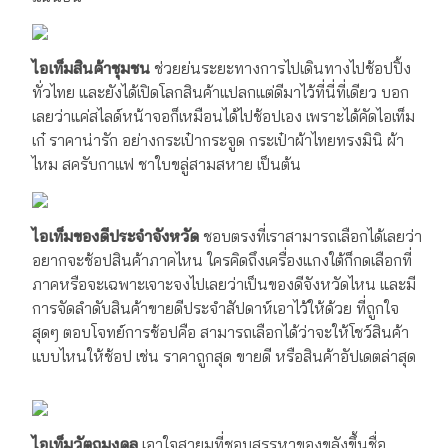
ไอเท็มสินค้าชุมชน
ช่วยย่นระยะทางการไปเดินทางไปช้อปปิ้ง
ทั่วไทย และยังได้เปิดโลกสินค้าแปลกแต่ดีมาไว้ที่นี่ที่เดียว บอก
เลยว่าแค่สไลด์หน้าจอก็เหมือนได้ไปช้อปเอง เพราะได้คัดไอเท็ม
เก๋ ราคาน่ารัก อย่างกระเป๋ากระจูด กระเป๋าผ้าไทยทรงมินิ ผ้า
ไหม สครับกาแฟ ชาใบขลู่สามสหาย เป็นต้น
ไอเท็มของดีประจำจังหวัด
ชอบตรงที่เราสามารถเลือกได้เลยว่า
อยากจะช้อปสินค้าภาคไหน ใครคิดถึงเครื่องแกงใต้ก็กดเลือกที่
ภาคหรือจะเฉพาะเจาะจงไปเลยว่าเป็นของดีจังหวัดไหน และมี
การจัดลำดับสินค้าขายดีประจำสัปดาห์เอาไว้ให้ด้วย ที่ถูกใจ
สุดๆ ตอบโจทย์การช้อปคือ สามารถเลือกได้ว่าจะให้โชว์สินค้า
แบบไหนให้ช้อป เช่น ราคาถูกสุด ขายดี หรือสินค้าอัปเดตล่าสุด
ไอเท็มวัตถุมงคล
เอาใจสายมูที่ชอบสรรหาของขลังขึ้นชื่อ