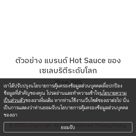
ตัวอย่าง แบรนด์ Hot Sauce ของ
เซเลบริตีระดับโลก
25 ก.ค. 2025
เราได้ปรับปรุงนโยบายการคุ้มครองข้อมูลส่วนบุคคลเพื่อปกป้อง
ข้อมูลที่สำคัญของคุณ โปรดอ่านและทำความเข้าใจ
นโยบายความ
เป็นส่วนตัว
ของเราเพิ่มเติม หากท่านใช้งานเว็บไซต์ของเราต่อไป นั่น
เป็นการแสดงว่าท่านยอมรับนโยบายการคุ้มครองข้อมูลส่วนบุคคล
ของเรา
© 2026 Longtungirl. All rights reserved.
Privacy Policy.
ยอมรับ