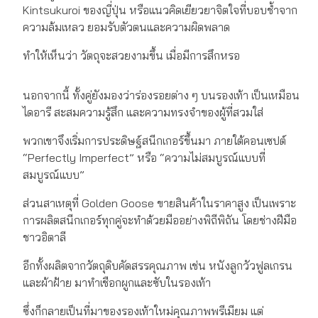
Kintsukuroi ของญี่ปุ่น หรือแนวคิดเยียวยาจิตใจที่บอบช้ำจาก
ความล้มเหลว ยอมรับตัวตนและความผิดพลาด
ทำให้เห็นว่า วัตถุจะสวยงามขึ้น เมื่อมีการสึกหรอ
นอกจากนี้ ทั้งคู่ยังมองว่าร่องรอยต่าง ๆ บนรองเท้า เป็นเหมือน
ไดอารี สะสมความรู้สึก และความทรงจำของผู้ที่สวมใส่
พวกเขาจึงเริ่มการประดิษฐ์สนีกเกอร์ขึ้นมา ภายใต้คอนเซปต์
“Perfectly Imperfect” หรือ “ความไม่สมบูรณ์แบบที่
สมบูรณ์แบบ”
ส่วนสาเหตุที่ ​Golden Goose ขายสินค้าในราคาสูง เป็นเพราะ
การผลิตสนีกเกอร์ทุกคู่จะทำด้วยมืออย่างพิถีพิถัน โดยช่างฝีมือ
ชาวอิตาลี
อีกทั้งผลิตจากวัตถุดิบคัดสรรคุณภาพ เช่น หนังลูกวัวฟูลเกรน
และผ้าฝ้าย มาทำเชือกผูกและซับในรองเท้า
ซึ่งก็กลายเป็นที่มาของรองเท้าใหม่คุณภาพพรีเมียม แต่