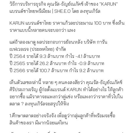
วิธีการบริหารธุรกิจ คุณรัส-ธัญย์ณภัคช์ เจ้าของ "KARUN"
แบรนด์ชาไทยพรีเมียม | SHE.E.O โดย ลงทุนเกิร์ล
KARUN แบรนด์ชาไทย ราคาแก้วละประมาณ 100 บาท ซึ่งเห็น
ราคาแบบนี้หลายคนจะบอกว่า แพง
แต่ถ้าลองมาดู ผลประกอบการย้อนหลัง บริษัท การัน
เบฟเวอเรจ (ประเทศไทย) จำกัด
ปี 2564 รายได้ 9.3 ล้านบาท กำไร -4.1 ล้านบาท
ปี 2565 รายได้ 26.2 ล้านบาท กำไร -0.9 ล้านบาท
ปี 2566 รายได้ 100.7 ล้านบาท กำไร 9.2 ล้านบาท
เห็นตัวเลขเหล่านี้ หลาย ๆ คนคงสงสัยว่า คุณรัส-ธัญย์ณภัคช์
ศิริประภาเจริญ ผู้ก่อตั้งแบรนด์ KARUN ทำได้อย่างไร ให้ลูกค้า
อยากซื้อ แม้ราคาจะแพงกว่าคู่แข่ง หรือแพงกว่าราคาทั่วไปใน
ตลาด ? ลงทุนเกิร์ลจะสรุปให้ฟัง
1.ศึกษาตลาดอย่างจริงจัง เพื่อดูว่ากลุ่มลูกค้าที่พร้อมจะซื้อ
สินค้าของเรา มีมากน้อยแค่ไหน