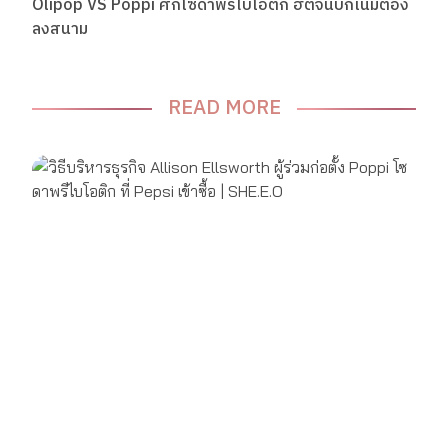
Olipop VS Poppi ศึกโซดาพรีไบโอติก ฮิตจนบิ๊กเนมต้อง
ลงสนาม
READ MORE