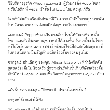
วิธีบริหารธุรกิจ Allison Ellsworth ผู้ร่วมก่อตั้ง Poppi โซดา
พรีไบโอติก ที่ Pepsi เข้าซื้อ | SHE.E.O โดย ลงทุนเกิร์ล
โดยทั่วไปแล้วเครื่องดื่มโซดาที่มีในตลาด มักมีน้ำตาลสูง หากดื่ม
ในปริมาณมาก อาจส่งผลเสียต่อสุขภาพในระยะยาว
แต่แบรนด์ Poppi เข้ามาเป็นทางเลือกใหม่ให้กับคนที่ชอบดื่ม
โซดา แถมยังดีต่อระบบสุขภาพลำไส้มากขึ้น ด้วยเครื่องดื่มโซดา
พรีไบโอติกหลากหลายรสชาติ พร้อมดิไซน์สีสันสดใสสะดุดตา ที่
ในตอนนี้กลายเป็นสัญลักษณ์เครื่องดื่มของคนรุ่นใหม่
จากจุดเริ่มต้นเล็ก ๆ ของคุณ Allison Ellsworth ที่กำลังคิดค้น
สูตรเครื่องดื่มในห้องครัว สู่ความสำเร็จในขั้นที่ บริษัทเครื่องดื่ม
ยักษ์ใหญ่ PepsiCo ตกลงซื้อกิจการในมูลค่าราว 62,950 ล้าน
บาท
แล้วเรื่องราวของคุณ Ellsworth น่าสนใจอย่างไร ?
ลงทุนเกิร์ลจะเล่าให้ฟัง
คุณ Ellsworth เกิดในครอบครัวที่ปลูกฝังเรื่องการเป็นผู้