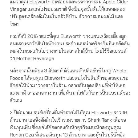
แม้ว่าคุณ Ellsworth จะชอบผลลัพธ์จากการดื่ม Apple Cider
Vinegar แต่เธอไม่ชอบรสชาติ จึงเป็นจุดเริ่มต้นให้เธอทดลอง
ปรับสูตรเครื่องดื่มใหม่ในครัวที่บ้าน ด้วยการผสมผลไม้ และ
โซดา
กระทั่งปี 2016 ขณะที่คุณ Ellsworth วางแผนเตรียมเลี้ยงลูก
คนแรก เธอตัดสินใจพักงานประจำ และนำเครื่องดื่มที่เธอคิดค้น
เทลงในขวดแก้วไปวางขายในตลาดใกล้บ้าน โดยใช้ชื่อแบรนด์
ว่า Mother Beverage
หลังจากนั้นเพียง 3 สัปดาห์ ตัวแทนค้าปลีกยักษ์ใหญ่ Whole
Foods ได้พบคุณ Ellsworth และสนใจในสินค้าของเธอจนขอ
ติดต่อให้นำมาวางขายในร้าน กลายเป็นจุดเปลี่ยนที่ทำให้เธอ
และสามี ลาออกจากงาน เพื่อหันมาโฟกัสกับการปั้นแบรนด์ของ
ตัวเอง
2 ปีต่อมาแบรนด์เครื่องดื่มทำรายได้ให้คุณ Ellsworth ราว 16
ล้านบาท เธอจึงตัดสินใจเข้าร่วมรายการ Shark Tank เพื่อขอ
เงินทุนเพิ่ม ซึ่งเธอได้ข้อตกลงกับนักธุรกิจและนักลงทุนคุณ
Rohan Oza ที่เสนอเงินทุน 13 ล้านบาท และหุ้นในบริษัทอีก