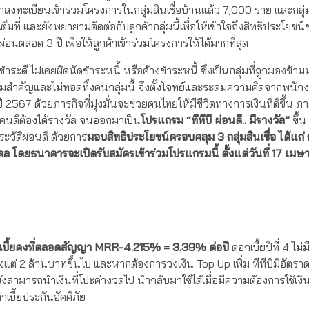
้าลงทะเบียนเข้าร่วมโครงการในกลุ่มสินเชื่อบ้านแล้ว 7,000 ราย และกลุ่มส
ที่ และยังพยายามติดต่อกับลูกค้ากลุ่มนี้เพื่อให้เข้าใจถึงสิทธิประโยชน
อนตลอด 3 ปี เพื่อให้ลูกค้าเข้าร่วมโครงการให้ได้มากที่สุด
ำระดี ไม่เคยผิดนัดชำระหนี้ หรือค้างชำระหนี้ ซึ่งเป็นกลุ่มที่ถูกมองข้า
ามสำคัญและไม่ทอดทิ้งคนกลุ่มนี้ จึงตั้งโจทย์และระดมความคิดจากพนักง
567 ด้วยภารกิจที่มุ่งมั่นจะช่วยคนไทยให้มีชีวิตทางการเงินที่ดีขึ้น ภา
 คนดีต้องได้รางวัล จนออกมาเป็น
โปรแกรม “ทีทีบี ผ่อนดี.. มีรางวัล”
ขึ้น 
ระวัติผ่อนดี ด้วยการ
มอบสิทธิประโยชน์ครอบคลุม 3 กลุ่มสินเชื่อ ได้แก่ 
ุคคล โดยธนาคารจะเปิดรับสมัครเข้าร่วมโปรแกรมนี้ ตั้งแต่วันที่ 17 เม
อกเบี้ยคงที่ตลอดสัญญา
MRR-4.215% = 3.39%
ต่อปี
ดอกเบี้ยปีที่ 4 ไม
ั้งแต่ 2 ล้านบาทขึ้นไป และหากต้องการวงเงิน Top Up เพิ่ม ทีทีบีมีอัตราด
มารถนำเงินที่โปะค่างวดไป นำกลับมาใช้ได้เมื่อมีความต้องการใช้เงิน
เบี้ยประกันอัคคีภัย