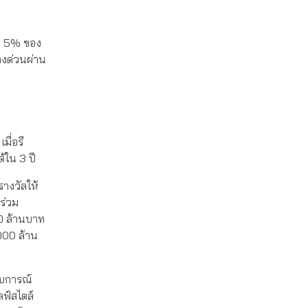
คืน 5% ของ
ทางด่วนผ่าน
มื่อรี
้ใน 3 ปี
รางวัลให้
าร่วม
00 ล้านบาท
000 ล้าน
สบการณ์
ลฟ์สไตล์