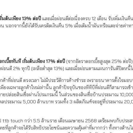
ริ่มต้นเพียง
13%
ต่อปี
และเมื่อผ่อนดีต่อเนื่องครบ 12 เดือน รับเพิ่มเงิน
ดือน นอกจากนี้ยังได้รับเครดิตเงินคืน 5% เมื่อเติมน้ำมันหรือแตะจ่ายค่า
เบี้ยทันที เริ่มต้นเพียง
17
% ต่อปี
(จากอัตราดอกเบี้ยสูงสุด 25% ต่อปี) เ
่อนดี 2% ทุกปี (เหลือต่ำสุด 13%) และเมื่อผ่อนตามแผนการันตีปิดหนี้ได
ป็นลูกค้าที่ผ่อนดี ตรงเวลา ไม่มีประวัติการค้างชำระ เพราะธนาคารตั้งใจมอบ
ไม่เพียงเฉพาะลูกค้าใหม่เท่านั้น ลูกค้าปัจจุบันของทีทีบีที่ผ่อนดีก็สามารถเข้
าหมายปล่อยสินเชื่อผ่านโปรแกรมนี้ ในส่วนของสินเชื่อบ้านประมาณ 10,0
ุคคลประมาณ 5,000 ล้านบาท รวมทั้ง 3 ผลิตภัณฑ์จะอยู่ที่ประมาณ 20,
่มีแอป ttb touch กว่า 5.5 ล้านราย เดือนเมษายน 2568 เตรียมพบกับประ
ี่ลูกค้าจะได้รับสิทธิประโยชน์และความคุ้มค่าที่มากกว่า ทั้งทางด้านไ