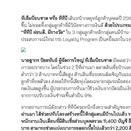
ทีเอ็มบีธนชาต หรือ ทีทีบี
เดินหน้ากลยุทธ์ลูกค้าบุคคลปี 2568
ขึ้น ไม่ทอดทิ้งกลุ่มลูกค้าที่มีวินัยทางการเงินดี
ด้วยโปรแกรม
“ทีทีบี ผ่อนดี.. มีรางวัล”
ใน 3 กลุ่มลูกค้าหลักกลุ่มคนมีบ้าน
ประสบการณ์ใหม่ ttb Loyalty Program เป็นครั้งแรกใน
นายฐากร ปิยะพันธ์ ผู้จัดการใหญ่ ทีเอ็มบีธนชาต
เปิดเผยว
ภาวะเปราะบาง โดยในช่วง 2 ปีที่ผ่านมา ตลาดสินเชื่อบ้าน
ต่ำกว่า 3 ล้านบาทหนี้เสียสูง ด้านสินเชื่อรถยนต์เผชิญก
ลูกค้าที่หดตัวลง ส่งผลให้หนี้เสียพุ่งโดยเฉพาะกลุ่มรถมือสอง
กดเงินสดสูงขึ้น ผู้ประกอบการหันมาใช้วงเงินจากบัตรเป็นเงิ
จากการปรับวงเงินชำระขั้นต่ำเป็น 8%
จากสถานการณ์ดังกล่าว ทีทีบีตระหนักถึงความสำคัญของการเร่งช
ผ่านมา ได้ช่วยปรับโครงสร้างหนี้ให้กลุ่มคนมีบ้านไปแล้ว 
พนักงานเงินเดือนที่มีสินเชื่อส่วนบุคคลรวม
11,400
บัญชี อี
บาท
สามารถช่วยแบ่งเบาภาระดอกเบี้ยไปแล้วกว่า
2,200 ล