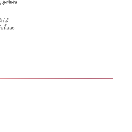
ญสุดพิเศษ
้าได้
ันนี้และ