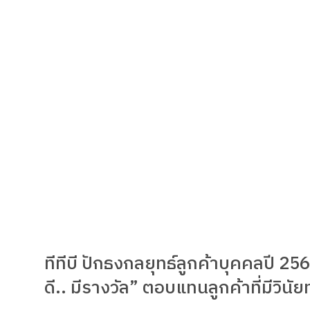
ทีทีบี ปักธงกลยุทธ์ลูกค้าบุคคลปี 25
ดี.. มีรางวัล” ตอบแทนลูกค้าที่มีวินั