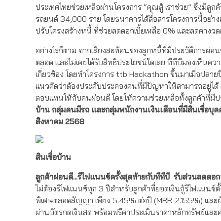
ประเทศไทยช่วยเหลือผ่านโครงการ “คุณสู้ เราช่วย” ซึ่งมีลูกค
รถยนต์ 34,000 ราย โดยธนาคารได้สื่อสารโครงการนี้อย่างเต็ม
ปรับโครงสร้างหนี้ ที่ช่วยลดดอกเบี้ยเหลือ 0% และลดค่างวดผ่
อย่างไรก็ตาม จากเสียงสะท้อนของลูกหนี้ที่มีประวัติการผ่อนช
ตลอด และไม่เคยได้รับสิทธิประโยชน์ใดเลย ทีทีบีมองเห็นคว
เกี่ยวข้อง โดยทำโครงการ ttb Hackathon ขึ้นมาเมื่อปลายปี 2
แนวคิดว่าต้องประคับประคองคนที่มีปัญหาให้สามารถอยู่ได้
ตอบแทนให้กับคนผ่อนดี โดยให้ความช่วยเหลือทั้งลูกค้าที่มีป
บ้าน กลุ่มคนมีรถ และกลุ่มพนักงานเงินเดือนที่มีสินเชื่อบ
สิงหาคม 2568
สินเชื่อบ้าน
ลูกค้าผ่อนดี...รีไฟแนนซ์ครั้งสุดท้ายกับทีทีบี รับส่วนลดด
ไม่ต้องรีไฟแนนซ์ทุก 3 ปีสำหรับลูกค้าที่ยอดเงินกู้รีไฟแนนซ์ต
พิเศษตลอดสัญญา เพียง 5.45% ต่อปี (MRR-2.155%) และยังสา
ผ่านบัตรกดเงินสด พร้อมฟรีค่าประเมินราคาหลักทรัพย์และค่า