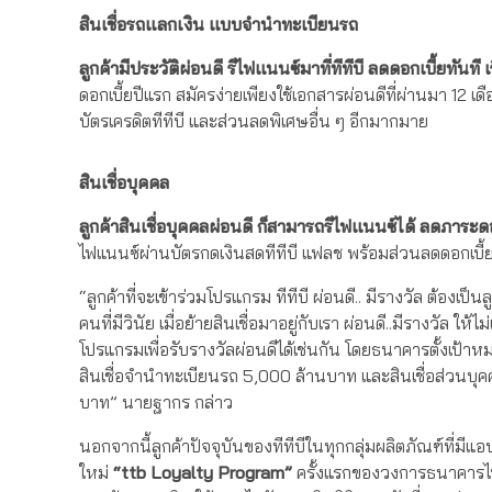
สินเชื่อรถแลกเงิน แบบจำนำทะเบียนรถ
ลูกค้ามีประวัติผ่อนดี รีไฟแนนซ์มาที่ทีทีบี ลดดอกเบี้ยทันที เ
ดอกเบี้ยปีแรก สมัครง่ายเพียงใช้เอกสารผ่อนดีที่ผ่านมา 12 เ
บัตรเครดิตทีทีบี และส่วนลดพิเศษอื่น ๆ อีกมากมาย
สินเชื่อบุคคล
ลูกค้าสินเชื่อบุคคลผ่อนดี ก็สามารถรีไฟแนนซ์ได้
ลดภาระดอก
ไฟแนนซ์ผ่านบัตรกดเงินสดทีทีบี แฟลช พร้อมส่วนลดดอกเบี้ยผ
“ลูกค้าที่จะเข้าร่วมโปรแกรม ทีทีบี ผ่อนดี.. มีรางวัล ต้องเ
คนที่มีวินัย เมื่อย้ายสินเชื่อมาอยู่กับเรา ผ่อนดี..มีรางวัล ให้
โปรแกรมเพื่อรับรางวัลผ่อนดีได้เช่นกัน โดยธนาคารตั้งเป้
สินเชื่อจำนำทะเบียนรถ 5,000 ล้านบาท และสินเชื่อส่วนบ
บาท” นายฐากร กล่าว
นอกจากนี้ลูกค้าปัจจุบันของทีทีบีในทุกกลุ่มผลิตภัณฑ์ที
ใหม่
“
ttb Loyalty Program”
ครั้งแรกของวงการธนาคารไทยท