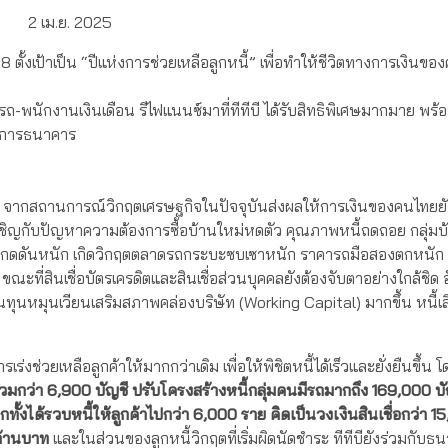
2 เม.ย. 2025
 ตั้งเป้าเป็น “ปีแห่งการช่วยเหลือลูกหนี้” เพื่อทำให้ชีวิตทางการเงินขอ
-รถ-พนักงานเงินเดือน รีไฟแนนซ์มาที่ทีทีบี ได้รับสิทธิพิเศษมากมาย พร
วงการธนาคาร
่า จากสถานการณ์วิกฤตเศรษฐกิจในปัจจุบันส่งผลให้การเงินของคนไทยยัง
เผชิญกับปัญหาความต้องการซื้อบ้านใหม่หดตัว คุณภาพหนี้ถดถอย กลุ่ม
ับแรงกดดันหนัก เกิดวิกฤตตลาดรถกระบะซบเซาหนัก ราคารถมือสองตกหนัก
 ขณะที่สินเชื่อบัตรเครดิตและสินเชื่อส่วนบุคคลยังต้องจับตาอย่างใกล้ชิด
นทุนหมุนเวียนเสริมสภาพคล่องบริษัท (Working Capital) มากขึ้น หนี้เสี
่วยเหลือลูกค้าให้มากกว่าเดิม เพื่อให้พิชิตหนี้ได้เร็วและยั่งยืนขึ้น โ
รวมกว่า
6,900
บัญชี ปรับโครงสร้างหนี้กลุ่มคนมีรถมากถึง
169,000
บั
กทั้ง
ได้รวบหนี้ให้ลู
กค้าไป
กว่า
6,000 ราย คิดเป็นวงเงิน
สินเชื่อกว่า
15
้าน
บาท
และในส่วนของลูกหนี้วิกฤตที่เริ่มผิดนัดชำระ ทีทีบียังร่วมกับธ