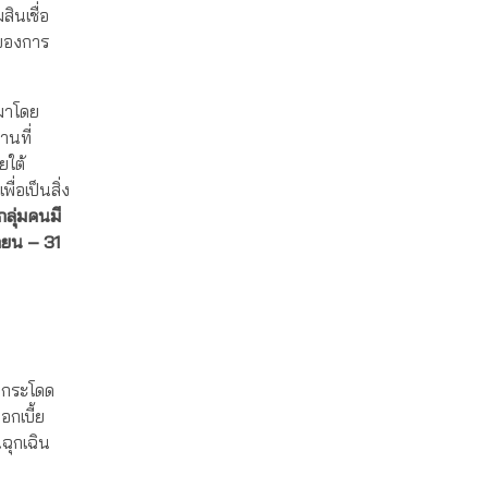
ินเชื่อ
์ของการ
มมาโดย
านที่
ยใต้
เพื่อเป็นสิ่ง
กลุ่มคนมี
ษายน – 31
่มีกระโดด
อกเบี้ย
ฉุกเฉิน