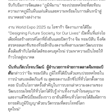
รับกับธีมการจัดแสดง “ภูมิพิมาน” ของประเทศไทยที่สะท้อน
ความภาคภูมิในผืนแผ่นดินและความพร้อมในการเดินหน้าสู่
อนาคตอย่างสง่างาม
งาน World Expo 2025 ณ โอซาก้า จัดงานภายใต้ธีม
“Designing Future Society for Our Lives” เปิดพื้นที่แห่งไอ
เดียเพื่อสร้างสรรค์โลกที่ยั่งยืนและเปิดกว้าง จิม ทอมป์สัน จึงคัด
สรรคอลเลกชันของที่ระลึกอันงดงามที่ผสานมรดกวัฒนธรรม
ดั้งเดิมเข้ากับไลฟ์สไตล์ของคนยุคใหม่ ร่วมพาความเป็นไทยให้
ก้าวไกลสู่อนาคต
นันท์นภัส
เวโรจนวัฒน์
ผู้อำนวยการฝ่ายการตลาด
จิม
ทอมป์
สัน
กล่าวว่า"จิม ทอมป์สัน ภูมิใจที่ได้เป็นตัวแทนประเทศไทยใน
การนำเสนอผลิตภัณฑ์ ณ สุดยอดงานเอ็กซ์โปที่ทั่วโลกตั้งตารอ
คอย นับเป็นโอกาสครั้งสำคัญในการบอกเล่าความงดงามของ
วัฒนธรรมไทยให้ทั่วโลกได้รับรู้ ผ่านทั้งงานผ้าไหมคุณภาพ
และงานดีไซน์เปี่ยมเรื่องราว เรายินดีที่คนทั่วโลกจะได้สัมผัสการ
ยกระดับภูมิปัญญาด้วยนวัตกรรมที่ตอบโจทย์โลก
ยุคใหม่"