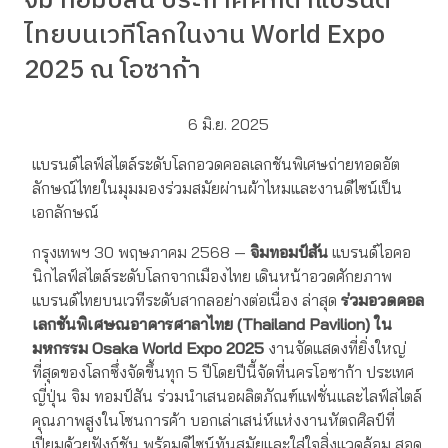
จิม ทอมป์สัน ประกาศศักดาแบรนด์
ไทยบนเวทีโลกในงาน World Expo
2025 ณ โอซาก้า
6 มิ.ย. 2025
แบรนด์ไลฟ์สไตล์ระดับโลกอวดคอลเลกชันพิเศษถ่ายทอดอัต
ลักษณ์ไทยในมุมมองร่วมสมัยผ่านผ้าไหมและงานดีไซน์เป็น
เอกลักษณ์
กรุงเทพฯ 30 พฤษภาคม 2568 —
จิม
ทอมป์สัน
แบรนด์ไอคอ
นิกไลฟ์สไตล์ระดับโลกจากเมืองไทย เดินหน้าอวดศักยภาพ
แบรนด์ไทยบนเวทีระดับสากลอย่างต่อเนื่อง ล่าสุด
ร่วมอวดคอล
เลกชันพิเศษ
ณ
อาคารศาลาไทย
(Thailand Pavilion)
ใน
มหกรรม
Osaka World Expo 2025
งานจัดแสดงที่ยิ่งใหญ่
ที่สุดของโลกซึ่งจัดขึ้นทุก 5 ปีโดยปีนี้จัดที่นครโอซาก้า ประเทศ
ญี่ปุ่น จิม ทอมป์สัน ร่วมนำเสนอผลิตภัณฑ์แฟชั่นและไลฟ์สไตล์
คุณภาพสูงในโซนการค้า บอกเล่าเสน่ห์แห่งงานหัตถศิลป์ที่
เปี่ยมด้วยฟังก์ชัน พร้อมดีไซน์ทันสมัยและใส่ใจสิ่งแวดล้อม สอด