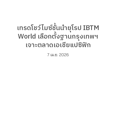
เทรดโชว์ไมซ์ชั้นนำยุโรป IBTM
World เลือกตั้งฐานกรุงเทพฯ
เจาะตลาดเอเชียแปซิฟิก
7 เม.ย. 2026