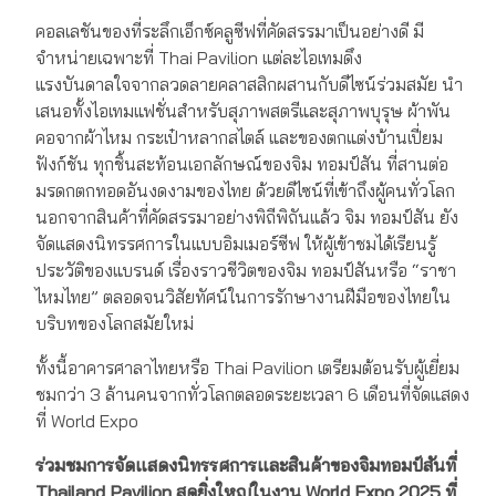
คอลเลชันของที่ระลึกเอ็กซ์คลูซีฟที่คัดสรรมาเป็นอย่างดี มี
จำหน่ายเฉพาะที่ Thai Pavilion แต่ละไอเทมดึง
แรงบันดาลใจจากลวดลายคลาสสิกผสานกับดีไซน์ร่วมสมัย นำ
เสนอทั้งไอเทมแฟชั่นสำหรับสุภาพสตรีและสุภาพบุรุษ ผ้าพัน
คอจากผ้าไหม กระเป๋าหลากสไตล์ และของตกแต่งบ้านเปี่ยม
ฟังก์ชัน ทุกชิ้นสะท้อนเอกลักษณ์ของจิม ทอมป์สัน ที่สานต่อ
มรดกตกทอดอันงดงามของไทย ด้วยดีไซน์ที่เข้าถึงผู้คนทั่วโลก
นอกจากสินค้าที่คัดสรรมาอย่างพิถีพิถันแล้ว จิม ทอมป์สัน ยัง
จัดแสดงนิทรรศการในแบบอิมเมอร์ซีฟ ให้ผู้เข้าชมได้เรียนรู้
ประวัติของแบรนด์ เรื่องราวชีวิตของจิม ทอมป์สันหรือ “ราชา
ไหมไทย” ตลอดจนวิสัยทัศน์ในการรักษางานฝีมือของไทยใน
บริบทของโลกสมัยใหม่
ทั้งนี้อาคารศาลาไทยหรือ Thai Pavilion เตรียมต้อนรับผู้เยี่ยม
ชมกว่า 3 ล้านคนจากทั่วโลกตลอดระยะเวลา 6 เดือนที่จัดแสดง
ที่ World Expo
ร่วมชมการจัดแสดงนิทรรศการและสินค้าของ
จิม
ทอมป์สัน
ที่
Thailand Pavilion
สุดยิ่งใหญ่ในงาน
World Expo 2025
ที่