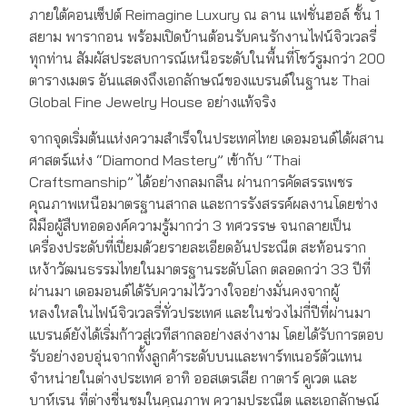
ภายใต้คอนเซ็ปต์ Reimagine Luxury ณ ลาน แฟชั่นฮอล์ ชั้น 1
สยาม พารากอน พร้อมเปิดบ้านต้อนรับคนรักงานไฟน์จิวเวลรี่
ทุกท่าน สัมผัสประสบการณ์เหนือระดับในพื้นที่โชว์รูมกว่า 200
ตารางเมตร อันแสดงถึงเอกลักษณ์ของแบรนด์ในฐานะ Thai
Global Fine Jewelry House อย่างแท้จริง
จากจุดเริ่มต้นแห่งความสำเร็จในประเทศไทย เดอมอนด์ได้ผสาน
ศาสตร์แห่ง “Diamond Mastery” เข้ากับ “Thai
Craftsmanship” ได้อย่างกลมกลืน ผ่านการคัดสรรเพชร
คุณภาพเหนือมาตรฐานสากล และการรังสรรค์ผลงานโดยช่าง
ฝีมือผู้สืบทอดองค์ความรู้มากว่า 3 ทศวรรษ จนกลายเป็น
เครื่องประดับที่เปี่ยมด้วยรายละเอียดอันประณีต สะท้อนราก
เหง้าวัฒนธรรมไทยในมาตรฐานระดับโลก ตลอดกว่า 33 ปีที่
ผ่านมา เดอมอนด์ได้รับความไว้วางใจอย่างมั่นคงจากผู้
หลงใหลในไฟน์จิวเวลรี่ทั่วประเทศ และในช่วงไม่กี่ปีที่ผ่านมา
แบรนด์ยังได้เริ่มก้าวสู่เวทีสากลอย่างสง่างาม โดยได้รับการตอบ
รับอย่างอบอุ่นจากทั้งลูกค้าระดับบนและพาร์ทเนอร์ตัวแทน
จำหน่ายในต่างประเทศ อาทิ ออสเตรเลีย กาตาร์ คูเวต และ
บาห์เรน ที่ต่างชื่นชมในคุณภาพ ความประณีต และเอกลักษณ์