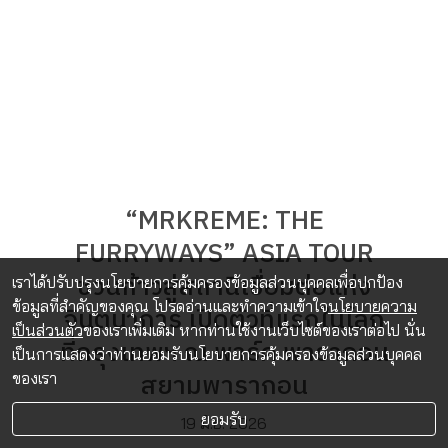
“MRKREME: THE
FURRYWAYS” ASIA TOUR
ชวนก้าวสู่สถานีเชื่อมต่อแห่ง
เราได้ปรับปรุงนโยบายการคุ้มครองข้อมูลส่วนบุคคลเพื่อปกป้อง
ข้อมูลที่สำคัญของคุณ โปรดอ่านและทำความเข้าใจ
นโยบายความ
จินตนาการ เปิดตัวที่แรกในโลก
เป็นส่วนตัว
ของเราเพิ่มเติม หากท่านใช้งานเว็บไซต์ของเราต่อไป นั่น
ที่กรุงเทพฯ ณ พาร์ค พารากอน
เป็นการแสดงว่าท่านยอมรับนโยบายการคุ้มครองข้อมูลส่วนบุคคล
สยามพารากอน
ของเรา
ยอมรับ
19 มิ.ย. 2026