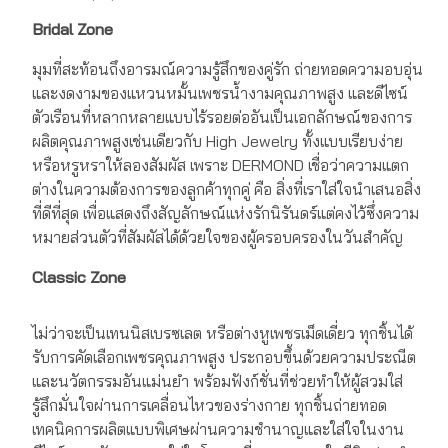
Bridal Zone
มุมที่สะท้อนถึงอารมณ์ความรู้สึกของคู่รัก ถ่ายทอดความอบอุ่น
และงดงามของแหวนหมั้นเพชรน้ำงามคุณภาพสูง และดีไซน์
ตัวเรือนที่หลากหลายแบบไร้รอยต่ออันเป็นเอกลักษณ์ของการ
ผลิตคุณภาพสูงเช่นเดียวกับ High Jewelry ทั้งแบบเรียบง่าย
หรือหรูหราให้ลองสัมผัส เพราะ DERMOND เชื่อว่าความแตก
ต่างในความต้องการของลูกค้าทุกคู่ คือ สิ่งที่เราใส่ใจนำเสนอสิ่ง
ที่ดีที่สุด เพื่อแสดงถึงสัญลักษณ์แห่งรักนิรันดร์แต่คงไว้ซึ่งความ
หมายส่วนตัวที่สัมผัสได้ด้วยใจของผู้ครอบครองในวันสำคัญ
Classic Zone
ไม่ว่าจะเป็นเทนนิสเบรซเลต หรือต่างหูเพชรเม็ดเดี่ยว ทุกชิ้นได้
รับการคัดเลือกเพชรคุณภาพสูง ประกอบขึ้นด้วยความประณีต
และนวัตกรรมอันแม่นยำ พร้อมฟังก์ชั่นที่ช่วยทำให้ผู้สวมใส่
รู้สึกมั่นใจผ่านการเคลื่อนไหวของร่างกาย ทุกชิ้นถ่ายทอด
เทคนิคการผลิตแบบพิเศษผ่านความชำนาญและใส่ใจในงาน