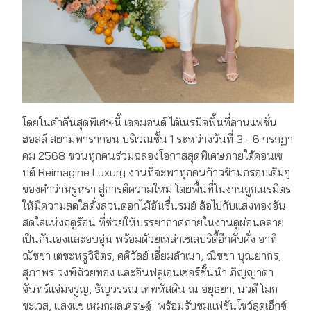
โดยในค่ำคืนสุดพิเศษนี้ เดอมอนด์ ได้เนรมิตพื้นที่ลานแฟชั่น
ฮอลล์ สยามพารากอน บริเวณชั้น 1 ระหว่างวันที่ 3 - 6 กรกฏา
คม 2568 ชวนทุกคนร่วมฉลองโอกาสสุดพิเศษภายใต้คอนเซ
ปต์ Reimagine Luxury งานที่จะพาทุกคนก้าวข้ามกรอบเดิมๆ
ของคำว่าหรูหรา สู่การตีความใหม่ โดยพื้นที่ในงานถูกเนรมิตร
ให้มีความสดใสดั่งสวนดอกไม้อันรื่นรมย์ ล้อไปกับแสงทองอัน
สดใสแห่งฤดูร้อน ที่ช่วยให้บรรยากาศภายในงานดูผ่อนคลาย
เป็นกันเองและอบอุ่น พร้อมด้วยเหล่าเซเลบริตี้อีกคับคั่ง อาทิ
ณัชชา เตชะหรูวิจิตร, ศศิวัลย์ เอี่ยมลำเนา, ณิชชา บุณยากร,
สุภาพร วงษ์ถ้วยทอง และอินฟลูเอนเซอร์ชั้นนำ ภิญญาดา
จันทร์แจ่มจรูญ, ธัญวรรณ เทพหัสดิน ณ อยุธยา, นวดี โมก
ขะเวส, แสงแข เหมกมลเศรษฐ์ พร้อมรับชมแฟชั่นโชว์สุดเอ็กซ์