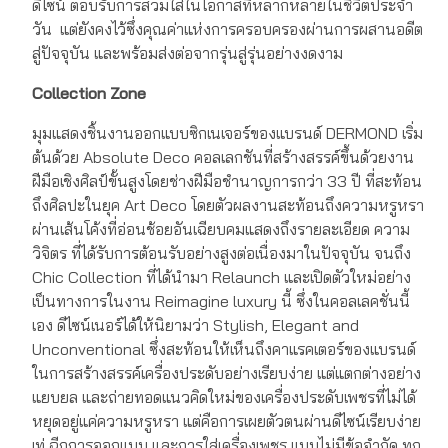
ดีไซน์ ตอบรับการสวมใส่ในโอกาสที่หลากหลายในชีวิตประจำ
วัน แต่ยังคงไว้ซึ่งคุณค่าแห่งการครอบครองผ่านการผสานอดีต
สู่ปัจจุบัน และพร้อมส่งต่อจากรุ่นสู่รุ่นอย่างงดงาม
Collection Zone
มุมแสดงชิ้นงานออกแบบซิกเนเจอร์ของแบรนด์ DERMOND เริ่ม
ต้นด้วย Absolute Deco คอลเลกชันที่สร้างสรรค์ขึ้นด้วยงาน
ฝีมือเชิงศิลป์ขั้นสูงโดยช่างฝีมือชำนาญการกว่า 33 ปี ที่สะท้อน
ถึงศิลปะในยุค Art Deco โดยตัวผลงานสะท้อนถึงความหรูหรา
ผ่านเส้นโค้งที่อ่อนช้อยอันเฉียบคมแสดงถึงรายละเอียด ความ
วิจิตร ที่ได้รับการต้อนรับอย่างสูงต่อเนื่องมาในปัจจุบัน จนถึง
Chic Collection ที่ได้นำมา Relaunch และเปิดตัวใหม่อย่าง
เป็นทางการในงาน Reimagine luxury นี้ ซึ่งในคอลเลคชั่นนี้
เอง ดีไซน์เนอร์ได้ให้นิยามว่า Stylish, Elegant and
Unconventional ซึ่งสะท้อนให้เห็นถึงคาแรคเตอร์ของแบรนด์
ในการสร้างสรรค์เครื่องประดับอย่างเรียบง่าย แต่แตกต่างอย่าง
แยบยล และถ่ายทอดแนวคิดใหม่ของเครื่องประดับเพชรที่ไม่ได้
หยุดอยู่แค่ความหรูหรา แต่คือการเผยตัวตนผ่านดีไซน์เรียบง่าย
เท่ ฉีกการออกแบบ และการใส่เครื่องเพชร แบบไม่มีข้อจำกัด ทุก