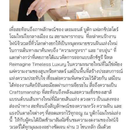
เพื่อสะท้อนถึงภาพลักษณ์ของ เดอมอนด์ บูติก แฟลกชิปสโตร์
โฉมใหม่ใจกลางเมือง ณ สยามพารากอน ที่เหล่าคนรักงาน
ไฟน์จิวเวลรี่ทั่วโลกต่างยกให้เป็นหมุดหมายชวนฝันแห่งใหม่
ในการเดินทางมาค้นพบถึง “ความหรูหรา” และ “อบอุ่น” ที่
แตกต่างกว่าที่เคยภายใต้แนวคิดการออกแบบลักซ์ชูรี รีเทล
Reimagine Timeless Luxury ในความหมายใหม่ที่ไม่ใช่เพียง
แค่ความงามของสุนทรียศาสตร์ แต่เป็นพื้นที่สร้างประสบการณ์
แห่งความประทับใจ เชื่อมต่อความพิเศษร่วมไว้ด้วยกัน เสมือน
ได้ท่องงานศิลป์อันละเมียดผ่านการเจียระไน สื่อถึงความเป็น
Craftsmanship ที่สะท้อนถึงพลังและความเชื่อของเฮาส์
แบรนด์บนเส้นทางใหม่ที่มีลายเส้นแห่ง ดวงดาว เป็นแสงทอง
ส่องนำทาง สะท้อนถึงสัญลักษณ์ของความหวัง ความฝัน และ
แรงบันดาลใจต่างๆ ที่สอดแทรกไว้ทุกอณู ณ บูติกโฉมใหม่แห่ง
นี้ ให้กับผู้คนได้เปิดเข้ามาสัมผัสชื่นชมความงดงามของไฟน์จิ
วเวลรี่ได้ทุกมุมมองอย่างชัดเจน ผ่าน 3 โซนหลัก เริ่มด้วย