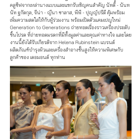
คลูซีฟจากเหล่านางแบบและแขกรับเชิญคนสำคัญ นัทตี้ - นันท
นัท ฐกัดกุล, จีน่า - ญีนา ซาลาส, พีพี - ปุญญ์ปรีดี คุ้มพร้อม
เพิ่มความสดใสให้กับผู้ร่วมงาน พร้อมเปิดตัวแคมเปญใหม่
Generation to Generations ถ่ายทอดเรื่องราวเครื่องประดับ
ชิ้นโปรด ที่ถ่ายทอดมรดกที่มีทั้งมูลค่าและคุณค่าทางใจ และโดย
งานนี้ยังได้รับเกียรติจาก Helena Rubinstein แบรนด์
ผลิตภัณฑ์บำรุงผิวและเครื่องสำอางชั้นสูงให้ความพิเศษกับ
ลูกค้าของ เดอมอนด์ ทุกท่าน