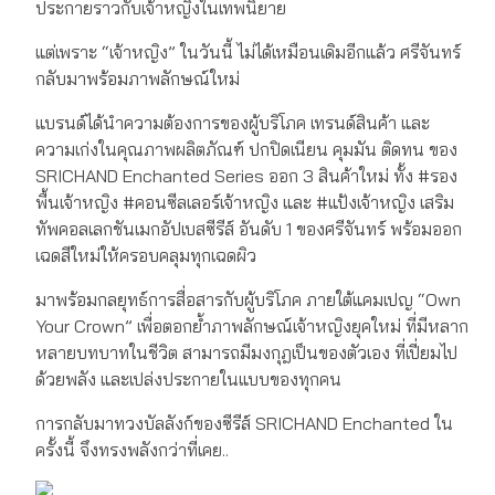
ประกายราวกับเจ้าหญิงในเทพนิยาย
แต่เพราะ “เจ้าหญิง” ในวันนี้ ไม่ได้เหมือนเดิมอีกแล้ว ศรีจันทร์
กลับมาพร้อมภาพลักษณ์ใหม่
แบรนด์ได้นำความต้องการของผู้บริโภค เทรนด์สินค้า และ
ความเก่งในคุณภาพผลิตภัณฑ์ ปกปิดเนียน คุมมัน ติดทน ของ
SRICHAND Enchanted Series ออก 3 สินค้าใหม่ ทั้ง #รอง
พื้นเจ้าหญิง #คอนซีลเลอร์เจ้าหญิง และ #แป้งเจ้าหญิง เสริม
ทัพคอลเลกชันเมกอัปเบสซีรีส์ อันดับ 1 ของศรีจันทร์ พร้อมออก
เฉดสีใหม่ให้ครอบคลุมทุกเฉดผิว
มาพร้อมกลยุทธ์การสื่อสารกับผู้บริโภค ภายใต้แคมเปญ “Own
Your Crown” เพื่อตอกย้ำภาพลักษณ์เจ้าหญิงยุคใหม่ ที่มีหลาก
หลายบทบาทในชีวิต สามารถมีมงกุฎเป็นของตัวเอง ที่เปี่ยมไป
ด้วยพลัง และเปล่งประกายในแบบของทุกคน
การกลับมาทวงบัลลังก์ของซีรีส์ SRICHAND Enchanted ใน
ครั้งนี้ จึงทรงพลังกว่าที่เคย..