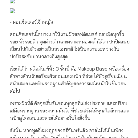
- คอนซีลเลอร์เจ้าหญิง
คอนซีลเลอร์เนื้อบางเบาให้งานผิวซอฟต์แมตต์ กลบมิดทุกริ้ว
รอย ทั้งรอยสิว จุดด่างดำ และความหมองคล้ำใต้ตา ปกปิดแนบ
เนียนไปกับผิวอย่างเป็นธรรมชาติ ไม่เป็นคราบระหว่างวัน
ปกปิดระดับปานกลางถึงสูงสุด
เรียกได้ว่า ผลิตภัณฑ์ทั้ง 3 ชิ้นนี้ คือ Makeup Base หรือเครื่อง
สำอางสำหรับเตรียมผิวก่อนแต่งหน้า ที่ช่วยให้ผิวดูเรียบเนียน
สม่ำเสมอ และเป็นรากฐานสำคัญของการแต่งหน้าในขั้นตอน
ต่อไป
เพราะผิวที่ดี คือจุดเริ่มต้นของทุกลุคที่เปล่งประกาย และเปรียบ
เสมือนรากฐานของความมั่นใจ ที่ช่วยเสริมให้ทุกสไตล์การแต่ง
หน้าดูโดดเด่นและสวยได้อย่างมั่นใจยิ่งขึ้น
ดังนั้น หากพูดถึงมงกุฎของศรีจันทร์แล้ว อาจไม่ได้เป็นเพียง
เครื่องประดับ แต่เป็น “เครื่องสำอาง” สัญลักษณ์ของการสร้าง