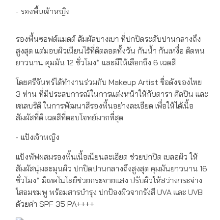
- รองพื้นเจ้าหญิง
รองพื้นซอฟต์แมตต์ สัมผัสบางเบา ที่ปกปิดระดับปานกลางถึง
สูงสุด แต่มอบผิวเนียนไร้ที่ติตลอดทั้งวัน กันน้ำ กันเหงื่อ ติดทน
ยาวนาน คุมมัน 12 ชั่วโมง* และมีให้เลือกถึง 6 เฉดสี
โดยศรีจันทร์ได้ทำงานร่วมกับ Makeup Artist ชื่อดังของไทย
3 ท่าน ที่มีประสบการณ์ในการแต่งหน้าให้กับดารา ศิลปิน และ
เซเลบริตี ในการพัฒนาสีรองพื้นอย่างละเอียด เพื่อให้ได้เนื้อ
สัมผัสที่ดี เฉดสีที่ตอบโจทย์มากที่สุด
- แป้งเจ้าหญิง
แป้งพัฟผสมรองพื้นเนื้อเนียนละเอียด ช่วยปกปิด เบลอผิว ให้
สัมผัสนุ่มละมุนผิว ปกปิดปานกลางถึงสูงสุด คุมมันยาวนาน 16
ชั่วโมง* มีเทคโนโลยีช่วยกระจายแสง ปรับผิวให้สว่างกระจ่าง
ใสอมชมพู พร้อมสารบำรุง ปกป้องผิวจากรังสี UVA และ UVB
ด้วยค่า SPF 35 PA++++