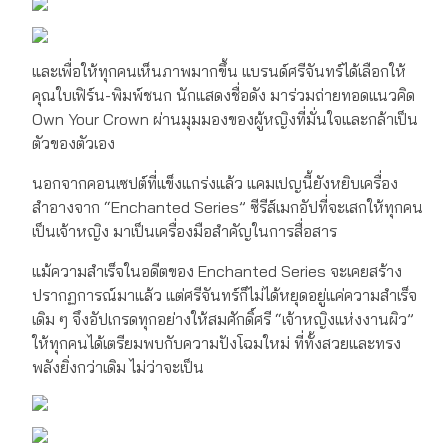
และเพื่อให้ทุกคนเห็นภาพมากขึ้น แบรนด์ศรีจันทร์ได้เลือกให้
คุณใบเฟิร์น-พิมพ์ชนก นักแสดงชื่อดัง มาร่วมถ่ายทอดแนวคิด
Own Your Crown ผ่านมุมมองของผู้หญิงที่มั่นใจและกล้าเป็น
ตัวของตัวเอง
นอกจากคอนเซปต์ที่แข็งแกร่งแล้ว แคมเปญนี้ยังหยิบเครื่อง
สำอางจาก “Enchanted Series” ซีรีส์เมกอัปที่จะเสกให้ทุกคน
เป็นเจ้าหญิง มาเป็นเครื่องมือสำคัญในการสื่อสาร
แม้ความสำเร็จในอดีตของ Enchanted Series จะเคยสร้าง
ปรากฏการณ์มาแล้ว แต่ศรีจันทร์ก็ไม่ได้หยุดอยู่แค่ความสำเร็จ
เดิม ๆ จึงอัปเกรดทุกอย่างให้สมศักดิ์ศรี “เจ้าหญิงแห่งงานผิว”
ให้ทุกคนได้เตรียมพบกับความปังโฉมใหม่ ที่ทั้งสวยและทรง
พลังยิ่งกว่าเดิม ไม่ว่าจะเป็น