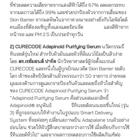
ที่ช่วยลดความเสียหายจากแสงสีฟ้าได้ถึง 67% ลดผลกระทบ
จากมลภาวะได้ถึง 99% และช่วยปกป้องผิวจากการเสื่อมของ
Skin Barrier จากมลพิษในอากาศ เหมาะอย่างยิ่งกับไลฟ์สไตล์
คนเมืองที่ต้องเผชิญทั้งแสงแดดร้อนจัด แสงสีฟ้าจาก
หน้าจอ และ PM 2.5 เป็นประจำทุกวัน
2) CURECODE Adapinoid Purifying Serum
นวัตกรรมรี
ทินอยด์รุ่นใหม่ สำหรับผิวมันและผิวที่มีแนวโน้มเป็นสิวง่าย
โดย
ดร.เรย์มอนด์ ปาร์ค
นักวิทยาศาสตร์ผู้ก่อตั้งแบรนด์
CURECODE และหนึ่งในผู้บุกเบิกแนวคิด Skin Barrier ระดับ
โลก เจ้าของสิทธิบัตรด้านผิวพรรณกว่า 50 รายการ ถ่ายทอด
มุมมองด้านการดูแลเกราะป้องกันผิวและเผยถึงหัวใจสำคัญ
ของ CURECODE Adapinoid Purifying Serum ว่า
“Adapinoid Purifying Serum คือส่วนผสมเอกสิทธิ์
Adapinoid® อนุพันธ์ รีทินอยด์เจนเนอเรชั่นใหม่ (รุ่น
3) ที่ถูกออกแบบให้ทำงานในรูปแบบ Smart Delivery
System ที่จะค่อยๆ เปลี่ยนสภาพเป็น Adapalene บนผิวอย่าง
อ่อนโยน ช่วยให้ผิวรู้สึกสบายระหว่างการใช้ เมื่อเทียบกับการใช้
รีทินอยด์ทั่วไป” และจากผลการทดสอบการใช้ผลิตภัณฑ์ต่อ