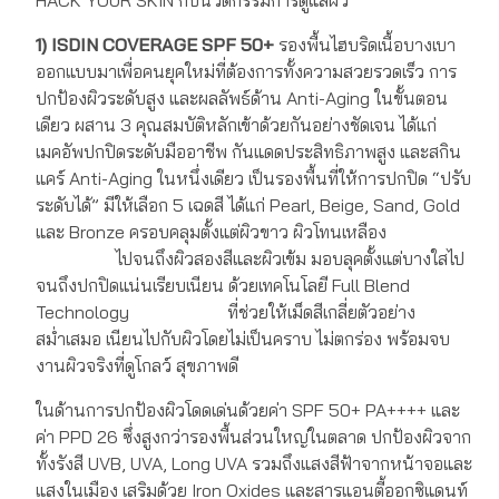
HACK YOUR SKIN กับนวัตกรรมการดูแลผิว
1) ISDIN COVERAGE SPF 50+
รองพื้นไฮบริดเนื้อบางเบา
ออกแบบมาเพื่อคนยุคใหม่ที่ต้องการทั้งความสวยรวดเร็ว การ
ปกป้องผิวระดับสูง และผลลัพธ์ด้าน Anti-Aging ในขั้นตอน
เดียว ผสาน 3 คุณสมบัติหลักเข้าด้วยกันอย่างชัดเจน ได้แก่
เมคอัพปกปิดระดับมืออาชีพ กันแดดประสิทธิภาพสูง และสกิน
แคร์ Anti-Aging ในหนึ่งเดียว เป็นรองพื้นที่ให้การปกปิด “ปรับ
ระดับได้” มีให้เลือก 5 เฉดสี ได้แก่ Pearl, Beige, Sand, Gold
และ Bronze ครอบคลุมตั้งแต่ผิวขาว ผิวโทนเหลือง
ไปจนถึงผิวสองสีและผิวเข้ม มอบลุคตั้งแต่บางใสไป
จนถึงปกปิดแน่นเรียบเนียน ด้วยเทคโนโลยี Full Blend
Technology ที่ช่วยให้เม็ดสีเกลี่ยตัวอย่าง
สม่ำเสมอ เนียนไปกับผิวโดยไม่เป็นคราบ ไม่ตกร่อง พร้อมจบ
งานผิวจริงที่ดูโกลว์ สุขภาพดี
ในด้านการปกป้องผิวโดดเด่นด้วยค่า SPF 50+ PA++++ และ
ค่า PPD 26 ซึ่งสูงกว่ารองพื้นส่วนใหญ่ในตลาด ปกป้องผิวจาก
ทั้งรังสี UVB, UVA, Long UVA รวมถึงแสงสีฟ้าจากหน้าจอและ
แสงในเมือง เสริมด้วย Iron Oxides และสารแอนตี้ออกซิแดนท์