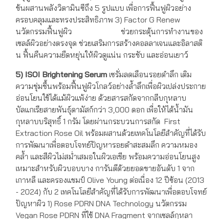
ข้นผสานพลังวิตามินซีถึง 5 รูปแบบ เพื่อการฟื้นฟูผิวอย่าง
ครอบคลุมและทรงประสิทธิภาพ 3) Factor G Renew
นวัตกรรมฟื้นฟูผิว ช่วยกระตุ้นการทำงานของ
เซลล์ผิวอย่างตรงจุด ช่วยเสริมการสร้างคอลลาเจนและอิลาสติ
น ฟื้นคืนความยืดหยุ่นให้ผิวดูแน่น กระชับ และอ่อนเยาว์
5) ISOI Brightening Serum
เซรั่มลดเลือนรอยดำลึก เติม
ความชุ่มชื้นพร้อมฟื้นฟูผิวโกลว์อย่างล้ำลึกเพื่อผิวเปล่งประกาย
อ่อนโยนใช้ได้แม้ผิวแพ้ง่าย ด้วยสารสกัดจากกลีบกุหลาบ
บัลแกเรียสายพันธุ์ดามัสก์กว่า 3,000 ดอก เพื่อให้ได้น้ำมัน
กุหลาบบริสุทธิ์ 1 กรัม โดยผ่านกระบวนการสกัด First
Extraction Rose Oil พร้อมผสานด้วยเทคโนโลยีสำคัญที่ได้รับ
การพัฒนาเพื่อตอบโจทย์ปัญหารอยดำสะสมลึก ความหมอง
คล้ำ และสีผิวไม่สม่ำเสมอในผิวเอเชีย พร้อมความอ่อนโยนสูง
เหมาะสำหรับผิวบอบบาง การันตีด้วยยอดขายอันดับ 1 จาก
เกาหลี และครองแชมป์ Olive Young ต่อเนื่อง 12 ปีซ้อน (2013
- 2024) กับ 2 เทคโนโลยีสำคัญที่ได้รับการพัฒนาเพื่อตอบโจทย์
ปัญหาผิว 1) Rose PDRN DNA Technology
นวัตกรรม
Vegan Rose PDRN ที่ใช้ DNA Fragment จากเซลล์กุหลา