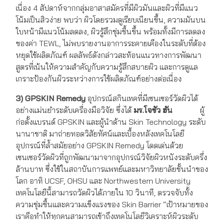
เนื่อง 4 สัปดาห์จากกลุ่มอาสาสมัครที่มีผิวมันและผิวที่มีแนว
โน้มเป็นสิวง่าย พบว่า ผิวโดยรวมดูเรียบเนียนขึ้น, ความมันบน
ใบหน้ามีแนวโน้มลดลง, ผิวรู้สึกชุ่มชื้นขึ้น พร้อมทั้งมีการลดลง
ของค่า TEWL, ไม่พบรายงานอาการระคายเคืองในระดับที่ต้อง
หยุดใช้ผลิตภัณฑ์ ผลลัพธ์ดังกล่าวสะท้อนแนวทางการพัฒนา
สูตรที่เน้นให้ความสำคัญกับความรู้สึกสบายผิว และการดูแล
เกราะป้องกันผิวระหว่างการใช้ผลิตภัณฑ์อย่างต่อเนื่อง
3) GPSKIN Remedy
อุปกรณ์สกินเทคที่มีเซนเซอร์วัดผิวได้
อย่างแม่นยำระดับเครื่องมือวิจัย ซึ่งได้
มร.โจชัว ฮัน
ผู้
ก่อตั้งแบรนด์ GPSKIN และผู้นำด้าน Skin Technology ระดับ
นานาชาติ มาถ่ายทอดวิสัยทัศน์และเบื้องหลังเทคโนโลยี
อุปกรณ์ที่ล้ำสมัยอย่าง GPSKIN Remedy โดดเด่นด้วย
เซนเซอร์วัดผิวที่ถูกพัฒนามาจากอุปกรณ์วิจัยผิวหนังระดับครึ่ง
ล้านบาท ซึ่งใช้ในสถาบันการแพทย์และมหาวิทยาลัยชั้นนำของ
โลก อาทิ UCSF, OHSU และ Northwestern University
เทคโนโลยีนี้สามารถวัดผิวได้ภายใน 10 วินาที, ตรวจจับทั้ง
ความชุ่มชื้นและความแข็งแรงของ Skin Barrier “เป้าหมายของ
เราคือทำให้ทุกคนสามารถเข้าถึงเทคโนโลยีวิเคราะห์ผิวระดับ