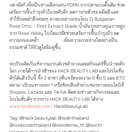
บดามัสก์ เพื่อเป็นทางเลือกแทน PDRN จากปลาแบบดั้งเดิม ช่วย
เสริมการฟื้นบำรุงผิวในระดับลึก ลดการก่อตัวของเม็ดสี และ
ทำให้รอยดำลึกค่อยๆ จางลงอย่างอ่อนโยน 2) Bulgarian
Rose Otto – First Extract Grade น้ำมันกุหลาบคุณภาพสูง
จาก Rose Valley ในบัลแกเรียช่วยเสริมการฟื้นบำรุงผิว ลด
ความหมองคล้ำ เพิ่มความกระจ่างใสอย่างเป็น
ธรรมชาติ ให้ผิวดูใสอิ่มฟูขึ้น
พบกับผลิตภัณฑ์จากแบรนด์เวชสำอางและสกินแคร์ชั้นนำระดับ
โลก ภายใต้การนำเข้าของ HACK BEAUTY LAB และโปรโมชั่น
ดีๆได้แล้ววันนี้ ทั้ง 2 สาขา (เซ็นทรัลพระราม 9 ชั้น 5 และ BTS
สยาม บริเวณทางออก 1 หรือช้อปสินค้าผ่านช่องทางออนไลน์ที่
Shopee, Lazada และ TikTok ติดตามข่าวสารกิจกรรมและ
โปรโมชั่นดีๆ จากทาง HACK BEAUTY LAB ได้ทาง
www.facebook.com/
HackBeautyLab
Tag: @Hack.beautylab @isdinthailand
@curecodethailand @sesderma_th @isoi.th