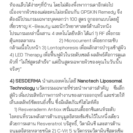
ห้องแล็บได้ง่ายๆที่บ้าน โดยไม่ต้องพึ่งพาการเดาอีกต่อไป
เนื่องจากผิวของแต่ละคนไม่เหมือนกัน GPSKIN Remedy จึง
ต้องมีโปรแกรมเฉพาะบุคคลกว่า 100 สูตร ถูกออกแบบโดยผู้
เชี่ยวชาญ K‑Beauty และนักวิทยาศาสตร์ด้านผิวหนัง
โปรแกรมเหล่านี้ผสาน 4 เทคโนโลยีหลัก ได้แก่ 1) RF เพื่อกระ
ตุ้นคอลลาเจน 2) Microcurrent เพื่อยกกระชับ
กล้ามเนื้อใบหน้า 3) Lontophoresis เพื่อผลักสารบำรุงเข้าสู่ผิว
4) LED Therapy เพื่อฟื้นฟูผิวในระดับเซลล์ ผลลัพธ์คือการดูแล
ผิวที่ “ไม่ใช่สูตรสำเร็จ” แต่เป็นสูตรเฉพาะผิวของคุณในวันนั้น
จริงๆ”
4) SESDERMA
นำเสนอเทคโนโลยี
Nanotech Liposomal
Technology
นวัตกรรมเฉพาะที่ช่วยนำพาสารสำคัญ ซึมลึก
สู่ผิว เพิ่มประสิทธิภาพการทำงานของสารออกฤทธิ์ และช่วยให้
เห็นผลลัพธ์ชัดเจนยิ่งขึ้น ซึ่งมีผลิตภัณฑ์ไฮไลท์คือ
1) Resveraderm Antiox เซรั่มแอนตี้ออกซิแดนท์ระดับ
ไอคอนที่รวมพลังสารต้านอนุมูลอิสระเข้มข้นไว้ในหนึ่งเดียว
ด้วยการผสาน Resveratrol บริสุทธิ์, วิตามินซี และสารต้าน
อนุมูลอิสระหลายชนิด 2) C-Vit 5 นวัตกรรมวิตามินซีสูตรเข้ม