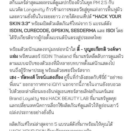
สกินแคร์ล่าสุดและเทรนด์ดูแลปกป้องผิวในยุค PM 2.5 กับ
แนวคิด Longevity ก้าวข้ามการชะลอวัยสู่ยุคแห่งการฟื้นฟูผิว
และความยั่งยืนในระยะยาว ภายใต้คอนเซ็ปต์
“
HACK YOUR
SKIN
3.3”
พร้อมเปิดตัวผลิตภัณฑ์ใหม่จาก 5 แบรนด์ดัง
ISDIN, CURECODE, GPSKIN, SESDERMA
และ
ISOI
โดย
ได้รับเกียรติจากผู้ก่อตั้งแบรนด์บินตรงสู่ประเทศไทย
พร้อมด้วยนักแสดงหนุ่มหล่อหน้าใส
ตี๋ - บุญยเกียรติ วงค์ษา
แจ่ม
พรีเซนเตอร์ ISDIN Thailand ที่มาแชร์เคล็ดลับการดูแลผิว
ตามแบบฉบับของตัวเองที่มีหลายบทบาทตั้งแต่นักแสดงไป
จนถึงผู้รักษาประตู พร้อมด้วยเซอร์ไพร์สจาก
เฮง - ทัตพงศ์ โรจน์แสงเรือง
คู่จิ้นที่กำลังฮอตกับซีรี่ย์ “อย่าขอ
พี่เจน” ออกอากาศทาง iQIYI นอกจากนี้ภายในงานยังอบอวล
ไปด้วยเหล่าเพื่อนผองอินฟลูเอนเซอร์สายเลิฟสกินแคร์และ
Brand Loyalty ของ HACK BEAUTY LAB ที่มาแชร์พูดคุย
แลกเปลี่ยนเทคนิคการเลือกใช้ผลิตภัณฑ์ดูแลผิวให้ดูอ่อนเยาว์
เปล่งประกายอย่างยั่งยืน
ผลิตภัณฑ์ใหม่ล่าสุดจาก 5 แบรนด์ดังที่มาพร้อมให้คุณได้