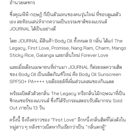
อำนวยเดชกร
ซึ่งคุณพีพี-กฤษฏ์ ก็เป็นตัวแทนของคนรุ่นใหม่ ที่ชอบดูแลตัว
เอง สะท้อนเสน่ห์จากความเป็นธรรมชาติของแบรนด์
JOURNAL ได้เป็นอย่างดี
โดย JOURNAL มีสินค้า Body Oil ทั้งหมด 8 กลิ่น ได้แก่ The
Legacy, First Love, Promise, Nang Ram, Charm, Mango
Sticky Rice, Galanga และกลิ่นใหม่ Forever Love
และเมื่อเดือนเมษายนที่ผ่านมา JOURNAL ก็ต่อยอดความฮิต
ของ Body Oil เป็นผลิตภัณฑ์ใหม่ คือ Body Oil Sunscreen
SPF50+ PA++++ บอดีออยล์ที่เพิ่มส่วนผสมของกันแดด
พร้อมเปิดตัวด้วยกลิ่น The Legacy หรือกลิ่นไม้กฤษณาที่เป็น
ซิกเนเชอร์ของแบรนด์ ซึ่งก็ได้รับกระแสตอบรับดีมากจน Sold
Out ภายใน 13 วัน
ครั้งนี้ จึงถึงคราวของ “First Love” อีกหนึ่งกลิ่นฮิตที่โด่งดังใน
หมู่สาว ๆ หลังชาวเน็ตพากันเรียกว่าเป็น “กลิ่นตกผู้”