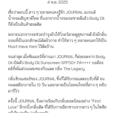
4 พ.ย. 2025
เชื่อว่าตอนนี้ สาว ๆ หลายคนคงรู้จัก JOURNAL แบรนด์
น้ำหอมสัญชาติไทย ที่นอกจากน้ำหอมจะขายดีแล้ว Body Oil
ก็ยังเป็นสินค้าฮอตฮิต
เพราะนอกจากจะช่วยบำรุงผิวให้โกลว์สวยดูสุขภาพดี ยังมีกลิ่น
หอมที่เป็นเอกลักษณ์ติดผิวกาย ทำให้สาว ๆ หลายคนยกให้เป็น
Must-Have Item ไว้ติดบ้าน
จนล่าสุด เมื่อซัมเมอร์ที่ผ่านมา JOURNAL ก็ต่อยอดจาก Body
Oil เปิดตัว Body Oil Sunscreen SPF50+ PA++++ บอดีออ
ยล์ที่เพิ่มส่วนผสมของกันแดด กลิ่น The Legacy
กลิ่นซิกเนเชอร์ของ JOURNAL ซึ่งก็ได้รับกระแสตอบรับที่ดี จน
หมดสต๊อกภายใน 13 วัน และกลายเป็นไอเทมใหม่ที่สาว ๆ หยิบ
มารีวิว
ครั้งนี้ JOURNAL จึงมาพร้อมกับกลิ่นยอดนิยมอย่าง “First
Love” อีกหนึ่งกลิ่นฮิต ที่ได้รับการเรียกขานจากสาว ๆ ในโซเชีย