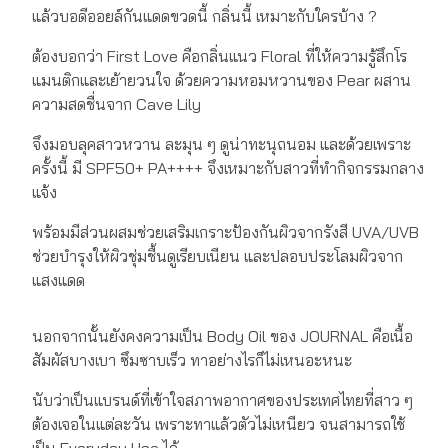
แล้วบอดีออยล์กันแดดขวดนี้ กลิ่นนี้ เหมาะกับใครบ้าง ?
ต้องบอกว่า First Love คือกลิ่นแนว Floral ที่ให้ความรู้สึกโร
แมนติกและเย้ายวนใจ ด้วยความหอมหวานของ Pear ผสาน
ความสดชื่นจาก Cave Lily
จึงมอบลุคสาวหวาน ละมุน ๆ ดูน่าทะนุถนอม และด้วยเพราะ
ครั้งนี้ มี SPF50+ PA++++ จึงเหมาะกับสาวที่ทำกิจกรรมกลาง
แจ้ง
พร้อมมีส่วนผสมช่วยเสริมเกราะป้องกันผิวจากรังสี UVA/UVB
ช่วยบำรุงให้ผิวชุ่มชื้นดูเรียบเนียน และปลอบประโลมผิวจาก
แสงแดด
นอกจากนั้นยังคงความเป็น Body Oil ของ JOURNAL คือเนื้อ
สัมผัสบางเบา ซึมซาบเร็ว ทาอย่างไรก็ไม่เหนอะหนะ
นับว่าเป็นแบรนด์ที่เข้าใจสภาพอากาศของประเทศไทยที่สาว ๆ
ต้องเจอในแต่ละวัน เพราะทาแล้วตัวไม่เหนียว จนสามารถใช้