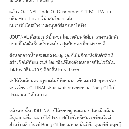
ลมีเดีย ว่าเป็น “กลิ่นตกผู้”
แล้ว JOURNAL Body Oil Sunscreen SPF50+ PA++++
กลิ่น First Love นี้น่าสนใจอย่างไร
เหมาะกับใครบ้าง ? ลงทุนเกิร์ลจะเล่าให้ฟัง
JOURNAL คือแบรนด์น้ำหอมไทยระดับพรีเมียม ราคาหลักพัน
บาท ที่โด่งดังเรื่องน้ำหอมในกลุ่มนักท่องเที่ยวต่างชาติ
ซึ่งนอกจากน้ำหอมแล้ว Body Oil ก็เป็นอีกหนึ่งสินค้าฮิตที่
สร้างชื่อให้กับแบรนด์ โดยกลิ่นที่โด่งดังจนกลายเป็นไวรัลใน
TikTok กลิ่นแรก ๆ คือกลิ่น First Love
ทำให้ในเดือนกรกฎาคมในปีที่ผ่านมา เพียงแค่ Shopee ช่อง
ทางเดียว JOURNAL สามารถทำยอดขายจาก Body Oil ได้
ประมาณ 2 ล้านบาท
หลังจากนั้น JOURNAL ก็ได้ขยายฐานแฟน ๆ โดยเมื่อเดือน
มิถุนายนที่ผ่านมา ก็ได้ประกาศเปิดตัวพรีเซนเตอร์คนใหม่
สำหรับผลิตภัณฑ์ Body Oil โดยเฉพาะ นั่นก็คือ คุณพีพี-กฤษฏ์