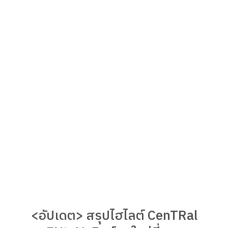
<อัปเดต> สรุปไฮไลต์ CenTRal