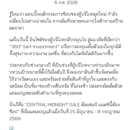
6 ก.ค. 2026
รู้ไหมว่า ตอนนี้พฤติกรรมการช้อปของผู้บริโภคยุคใหม่ กำลัง
เปลี่ยนไปอย่างน่าสนใจ จากเดิมที่หลายคนอาจวิ่งเข้าหาแค่ป้าย
ลดราคา
แต่ในวันนี้ อินไซต์ของผู้บริโภคกลับหมุนไป สู่แนวคิดที่เรียกว่า
“360° Self-Investment” หรือการลงทุนเพื่อตัวเองในทุกมิติ
ทั้งสุขภาพ ความงาม แฟชั่น ที่ตรงกับไลฟ์สไตล์กันมากขึ้น
ประกอบกับช่วงกลางปี ที่เป็นช่วงที่ผู้บริโภคบางท่านกลับมาท
บทวนเป้าหมายที่ตั้งไว้เมื่อต้นปี จึงมองหาสินค้าชิ้นพิเศษเพื่อ
ให้รางวัลตนเอง และพร้อมจ่ายเพื่อสินค้าที่ถูกใจ และตรงกับ
รสนิยม เป็นที่มาของห้างเซ็นทรัล ที่ไม่รอช้า ปล่อยหมัดเด็ดด้วย
แคมเปญเซลระดับตำนานที่ทุกคนรอคอย
นั่นก็คือ “CENTRAL MIDNIGHT SALE ดีลแชมป์ แมตช์นี้ต้อง
ช้อป” ที่เริ่มแคมเปญแล้วเมื่อวันที่ 25 มิถุนายน - 8 กรกฎาคม
2569