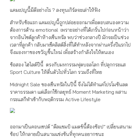
แคมเปญนี้มีดีอย่างไร ? ลงทุนเกิร์ลจะเล่าให้ฟัง
สำหรับข้อแรก แคมเปญนี้ถูกปล่อยออกมาเพื่อตอบสนองความ
ต้องการด้าน emotional เพราะอย่างที่ได้เกริ่นไปก่อนหน้าว่า
จากอินไซต์ลูกค้าห้างเซ็นทรัล พบว่าช่วงกลางปี มักจะเป็นช่วง
เวลาที่ลูกค้า กลับมาเช็คลิสต์สิ่งที่ได้ทำหลังจากผ่านครึ่งปีแรกไป
จึงมองหาของขวัญชิ้นใหม่ เพื่อสร้างกำลังใจให้ตนเอง
ข้อสอง ไฮไลต์ปีนี้ ตรงกับมหกรรมฟุตบอลโลก ที่ปลุกกระแส
Sport Culture ให้ตื่นตัวไปทั่วโลก รวมถึงที่ไทย
Midnight Sale ของเซ็นทรัลในปีนี้ จึงไม่ได้ทำแค่โปรโมชันลด
ราคาธรรมดา แต่เลือกใช้กลยุทธ์ Moment Marketing ผสาน
กระแสกีฬาเข้ากับพฤติกรรม Active Lifestyle
ออกมาเป็นคอนเซปต์ “ดีลแชมป์ แมตช์นี้ต้องช้อป” เปลี่ยนสนาม
ช้อป ให้กลายเป็นสนามแข่งขันที่ทุกคนอยากชนะ