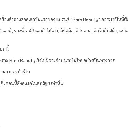
ยเครื่องสำอางคอลเลกชันแรกของ แบรนด์ “Rare Beauty” ออกมาเป็นที่เร
เฉดสี, รองพื้น 48 เฉดสี, ไฮไลต์, ลิปสติก, ลิปกลอส, ลิควิดลิปสติก, แป
ยนนี้
เพราะ Rare Beauty ยังไม่มีวางจำหน่ายในไทยอย่างเป็นทางการ
าดา และเม็กซิโก
ซึ่งตอนนี้ยังส่งแค่ในสหรัฐฯ เท่านั้น
ซ