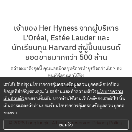
เจ้าของ Her Hyness จากผู้บริหาร
L'Oréal, Estée Lauder และ
นักเรียนทุน Harvard สู่ผู้ปั้นแบรนด์
ยอดขายมากกว่า 500 ล้าน
กว่าจะมาถึงจุดนี้ คุณแอลมีกลยุทธ์การทำธุรกิจอย่างไร ? ลง
ทุนเกิร์ลจะเล่าให้ฟัง
เราได้ปรับปรุงนโยบายการคุ้มครองข้อมูลส่วนบุคคลเพื่อปกป้อง
1 มี.ค. 2024
ข้อมูลที่สำคัญของคุณ โปรดอ่านและทำความเข้าใจ
นโยบายความ
เป็นส่วนตัว
ของเราเพิ่มเติม หากท่านใช้งานเว็บไซต์ของเราต่อไป นั่น
เป็นการแสดงว่าท่านยอมรับนโยบายการคุ้มครองข้อมูลส่วนบุคคล
ของเรา
© 2026 Longtungirl. All rights reserved.
Privacy Policy.
ยอมรับ