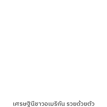
เศรษฐินีชาวอเมริกัน รวยด้วยตัว