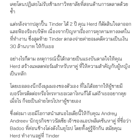
เคยโดนปฏิเสธไม่รับเข้ามหาวิทยาลัยที่สอนด้านการตลาดด้วย
ซ้ำ
แต่หลังจากปลุกปั้น Tinder ได้ 2 ปี คุณ Herd ก็ตัดสินใจลาออก
และฟ้องร้องบริษัท เนื่องจากปัญหาเรื่องการคุกคามทางเพศใน
ที่ทำงาน ซึ่งสุดท้าย Tinder ตกลงจ่ายค่ายอมคดีความเป็นเงิน
30 ล้านบาท ให้กับเธอ
อย่างไรก็ตาม เหตุการณ์นี้ได้กลายเป็นแรงบันดาลใจให้คุณ
Herd สร้างแพลตฟอร์มสำหรับหาคู่ ที่ให้ความสำคัญกับผู้หญิง
เป็นหลัก
โดยเธอลองนึกถึงมุมมองของตัวเอง ที่ไม่ได้อยากให้ผู้ชายมี
เบอร์โทรติดต่อหรือโทรหาเธอเวลาไหนก็ได้ แต่ถ้าเธออยากคุย
เมื่อไร ก็จะเป็นฝ่ายโทรไปหาผู้ชายเอง
ซึ่งต่อมา เธอมีโอกาสนำเสนอไอเดียนี้ให้กับคุณ Andrey
Andreev นักธุรกิจชาวรัสเซีย เจ้าของแอปพลิเคชันหาคู่ ที่ชื่อว่า
Badoo ที่ค่อนข้างโด่งดังในยุโรป โดยทั้งคู่รู้จักกัน สมัยคุณ
Herd ทำงานอยู่ที่ Tinder