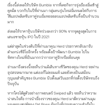
เรื่องนี้ส่งผลให้บริษัท Bumble จากที่เคยกิจการรุ่งเรืองเริ่มเข้าสู่
ยุคมืด บวกกับในปีที่ผ่านมา กลุ่มคนรุ่นใหม่เริ่มหมดไฟกับการ
ใช้แอปพลิเคชันหาคู่จนเริ่มทยอยลบแอปพลิเคชันทิ้งเป็นจำนวน
มาก
ส่งผลให้ราคาหุ้นบริษัทร่วงลงกว่า 90% จากจุดสูงสุดในการ
เสนอขายหุ้น IPO ในปี 2021
แต่ล่าสุดในช่วงต้นปีที่ผ่านมาคุณ Herd ประกาศกลับมารับ
ตำแหน่งซีอีโออีกครั้ง พร้อมตั้งเป้าพัฒนา Bumble ไปใน
ทิศทางใหม่ที่เป็นมากกว่าการหาคู่รักหรือเพื่อนคุย
อ่านมาถึงตรงนี้จะเห็นว่าแม้เส้นทางชีวิตของคุณ Herd จะผ่าน
อุปสรรคมากมาย แต่เธอก็ไม่ยอมแพ้ และยังคงเป็นเสมือน
กุญแจสำคัญของ Bumble นับตั้งแต่วันแรกที่ก่อตั้งบริษัทจนถึง
ปัจจุบัน
หากใครได้ดูตัวอย่างภาพยนตร์ Swiped แล้ว จะเห็นว่าความ
น่าสนใจคือ การนำเรื่องราวของคุณ Herd มาตีความผ่านมุม
มองคอนเซปต์ของ Girl Boss ผู้หญิงที่ประสบความสำเร็จใน