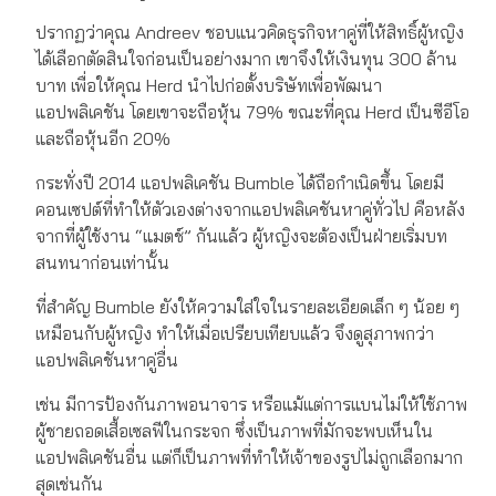
ปรากฏว่าคุณ Andreev ชอบแนวคิดธุรกิจหาคู่ที่ให้สิทธิ์ผู้หญิง
ได้เลือกตัดสินใจก่อนเป็นอย่างมาก เขาจึงให้เงินทุน 300 ล้าน
บาท เพื่อให้คุณ Herd นำไปก่อตั้งบริษัทเพื่อพัฒนา
แอปพลิเคชัน โดยเขาจะถือหุ้น 79% ขณะที่คุณ Herd เป็นซีอีโอ
และถือหุ้นอีก 20%
กระทั่งปี 2014 แอปพลิเคชัน Bumble ได้ถือกำเนิดขึ้น โดยมี
คอนเซปต์ที่ทำให้ตัวเองต่างจากแอปพลิเคชันหาคู่ทั่วไป คือหลัง
จากที่ผู้ใช้งาน “แมตช์” กันแล้ว ผู้หญิงจะต้องเป็นฝ่ายเริ่มบท
สนทนาก่อนเท่านั้น
ที่สำคัญ Bumble ยังให้ความใส่ใจในรายละเอียดเล็ก ๆ น้อย ๆ
เหมือนกับผู้หญิง ทำให้เมื่อเปรียบเทียบแล้ว จึงดูสุภาพกว่า
แอปพลิเคชันหาคู่อื่น
เช่น มีการป้องกันภาพอนาจาร หรือแม้แต่การแบนไม่ให้ใช้ภาพ
ผู้ชายถอดเสื้อเซลฟีในกระจก ซึ่งเป็นภาพที่มักจะพบเห็นใน
แอปพลิเคชันอื่น แต่ก็เป็นภาพที่ทำให้เจ้าของรูปไม่ถูกเลือกมาก
สุดเช่นกัน