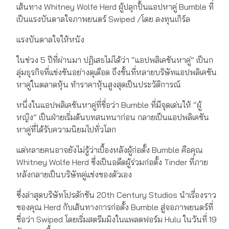
เส้นทาง Whitney Wolfe Herd ผู้ปลุกปั้นแอปหาคู่ Bumble ที่
เป็นแรงบันดาลใจภาพยนตร์ Swiped /โดย ลงทุนเกิร์ล
แรงบันดาลใจให้หนัง
ในช่วง 5 ปีที่ผ่านมา ปฏิเสธไม่ได้ว่า “แอปพลิเคชันหาคู่” เป็นก
ลุ่มธุรกิจที่แข่งขันอย่างดุเดือด ถึงขั้นที่หลายบริษัทแอปพลิเคชัน
หาคู่ในตลาดหุ้น ทำราคาหุ้นสูงสุดเป็นประวัติการณ์
หนึ่งในแอปพลิเคชันหาคู่ที่ชื่อว่า Bumble ที่มีจุดเด่นให้ “ผู้
หญิง” เป็นฝ่ายเริ่มต้นบทสนทนาก่อน กลายเป็นแอปพลิเคชัน
หาคู่ที่ได้รับความนิยมไปทั่วโลก
แต่หลายคนอาจยังไม่รู้ว่าเบื้องหลังผู้ก่อตั้ง Bumble คือคุณ
Whitney Wolfe Herd ซึ่งเป็นอดีตผู้ร่วมก่อตั้ง Tinder ที่ภาย
หลังกลายเป็นบริษัทคู่แข่งของตัวเอง
ซึ่งล่าสุดบริษัทโปรดักชัน 20th Century Studios นำเรื่องราว
ของคุณ Herd กับเส้นทางการก่อตั้ง Bumble สู่จอภาพยนตร์ที่
ชื่อว่า Swiped โดยเริ่มสตรีมมิงในแพลตฟอร์ม Hulu ในวันที่ 19