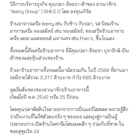
วิธีการบริหารธุรกิจ คุณปลา-อัจฉรา เจ้าของ อาณาจักร
"iberry Group" | SHE.E.O โดย ลงทุนเกิร์ล
ร้านอาหารเครือ iberry เช่น กับข้าว กับปลา, รส’นิยมร้าน
อาหารเครือ ทองสมิทธ์ เช่น ทองสมิทธ์, ทองสวีทร้านอาหาร
เครือ เดอะ แพลทเทอส์ มหานคร เช่น Fran’s, ชิ้นโบแดง
ทั้งหมดนี้คือเครือร้านอาหาร ที่มีคุณปลา-อัจฉรา บุรารักษ์ เป็น
เจ้าของและ​หุ้นส่วนของร้าน
ถ้าเอาร้านอาหารทั้งหมดนี้มามัดรวมกัน ในปี 2566 ที่ผ่านมา
จะมีรายได้รวม 3,377 ล้านบาท กำไร 685 ล้านบาท
จุดเริ่มต้นของของอาณาจักรร้านอาหารนี้
เกิดเมื่อปี พ.ศ. 2542 หรือ 25 ปีก่อน
โดยคุณปลาตัดสินใจลาออกจากการเป็นแอร์โฮสเตส เพราะรู้สึก
ว่าเป็นงานที่ไม่ใช่ตัวตนจริง ๆ ของเธอ และมุ่งสู่การเป็นผู้
ประกอบการ เปิดร้านไอศกรีมโฮมเมดเล็ก ๆ ร่วมกับพี่ชาย ใน
ซอยสุขุมวิท 24