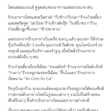
โดยแต่ละแบรนด์ ชูจุดเด่นของอาหารแต่ละประเภท เช่น
ร้านอาหารไทยและสวีตคาเฟ่ “กับข้าว’กับปลา”ร้านก๋วยเตี๋ยว
และสตรีตฟูด “รส’นิยม”ร้านข้าวต้มกุ๊ย “โรงสีโภชนา”ร้าน
ก๋วยเตี๋ยวลูกชิ้นปลา “ฟ้าปลาทาน”
และนอกจากร้านอาหารในเครือ iberry แล้ว คุณปลา ก็ยังร่วม
หุ้นกับเพื่อนอีก 3 คนคือ คุณกานต์ กิตติเวช, คุณโรจนินทร์ อร
รถยุกติ และคุณอินทิรา แดงจำรูญ เพื่อเปิดตัวร้านอาหาร
แบรนด์ดังอื่น ๆ เช่น
ร้านก๋วยเตี๋ยวเรือพรีเมียม “ทองสมิทธ์”ร้านอาหารสไตล์บรันช์
“Fran’s”ร้านหมูกระทะพรีเมียม “ชิ้นโบแดง”ร้านอาหาร
เวียดนาม “Ăn Cơm Ăn Cá”
ปัจจุบันทุกร้าน ทุกแบรนด์ของคุณปลาก็จะอยู่ภายใต้คอนเซ็ปต์
การยกระดับอาหารไทยในรูปแบบต่าง ๆ รวมไปถึงสร้างคอน
เซ็ปต์ใหม่ ๆ ทั้งสำหรับอาหารไทยและอาหารต่างชาติ
เรื่องราวของคุณปลา บอกกับเราได้อย่างดีว่า จุดเริ่มต้นของ