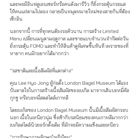
และพอมีอินฟลูเอนเซอร์หรือคนดังมารีวิว ก็ยิ่งกระตุ้นกระแส
ให้คนแห่ตามไปลอง กลายเป็นหมุดหมายใหม่ของสายกินที่ต้อง
เช็กอิน
นอกจากนี้ การที่ทุกคนต้องรอคิวนาน การสร้าง Limited
Menu เปลี่ยนเมนูตามฤดูกาล และขายแบบจำนวนจำกัดต่อวัน
ยิ่งกระตุ้น FOMO และทำให้สินค้าดูพิเศษขึ้นทันที เพราะของที่
หายาก คนมักอยากได้มากกว่า
“รสชาติและเนื้อสัมผัสที่แตกต่าง”
คุณ Lee Hyo Jong ผู้ก่อตั้ง London Bagel Museum ได้แรง
บันดาลใจในการสร้างเนื้อสัมผัสของเบเกิล มาจากเส้นบะหมี่คัล
กุกซู หรือบะหมี่สดสไตล์เกาหลี
โดยเบเกิลของ London Bagel Museum นั้นมีเนื้อสัมผัสกรอบ
นอก เนื้อในเหนียวนุ่ม ซึ่งเข้ากับรสนิยมของคนเกาหลีมากกว่า
เบเกิลสไตล์นิวยอร์กดั้งเดิม ที่มักจะมีความแข็งและเหนียว
“การรักษาภาพลักษณ์พรีเมียม”