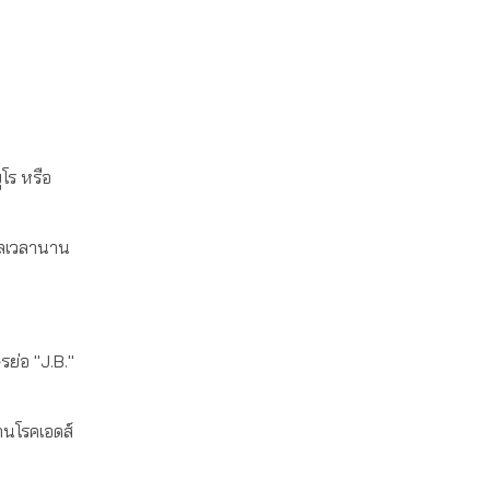
ูโร หรือ
มูลเวลานาน
ย่อ "J.B."
้านโรคเอดส์