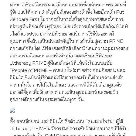
มากกว่าชื่อนวัตกรรม แต่มีความหมายที่สะท้อนภาพของคนที่
รู้จักและให้ความสำคัญกับตัวเองอย่างลึกซึ้ง โดยยึดหลัก Put
Selfcare First ไม่ว่าจะเป็นการใส่ใจสุขภาพกายและใจ การ
สร้างรูทีนที่ช่วยฟื้นฟูตัวเอง ไปจนถึงการเลือกใช้ผลิตภัณฑ์ ไลฟ์
สไตล์ และประสบการณ์ที่ช่วยส่งเสริมการใช้ชีวิตอย่างมี
คุณภาพ ซึ่งล้วนเป็นส่วนสำคัญในการก้าวไปสู่ความ PRIME
อย่างแท้จริง โดยเมิร์ซ เอสเธติกส์ เลือกนำเสนอผ่านมุมมองของ
สองแบรนด์แอมบาสเดอร์แห่งภูมิภาคเอเชียแปซิฟิกของ
Ultherapy PRIME ผู้มีเอกลักษณ์ที่แท้จริงในแบบฉบับ
“People of PRIME – คนแบบไพร์ม” อย่าง จอนจีฮยอน และ
อีมินโฮ ซึ่งเป็นที่รู้จักและได้รับการยอมรับทั้งด้านความสำเร็จ
ความมั่นใจ การใส่ใจในตัวเอง และการพิถีพิถันเลือกดูแลผิว
อย่างดีที่สุด เพื่อรักษาความกระชับ ดูอ่อนเยาว์ และเผยผิว
สุขภาพดีอย่างเป็นธรรมชาติในทุกๆ วัน
ทั้ง จอนจีฮยอน และ อีมินโฮ คือตัวแทน “คนแบบไพร์ม” ผู้ใช้
Ultherapy PRIME นวัตกรรมยกกระชับผิวแห่งอนาคต ที่ได้รับ
การยอมรับว่าเป็น Gold Standard ของวงการยกกระชับผิวที่