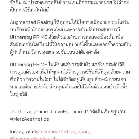
จัดขึ้น ณ ประเทศเกาหลีใต้ ผ่านโซนกิจกรรมมากมาย ไม่ว่าจะ
เป็นการใช้เทคโนโลยี
Augmented Reality ให้ทุกคนได้มีโอกาสเฉิดฉายความไพร์ม
บนตึกระฟ้าใจกลางกรุงโซล และการร่วมรับประสบการณ์
Ultherapy PRIME ด้วยตัวเองผ่านการทดลองเบื้องต้น เพื่อ
สัมผัสเทคโนโลยีใหม่ที่ให้ความสบายยิ่งขึ้นและตอกย้ำความเป็น
ผู้นำด้านนวัตกรรมยกกระชับแบบไม่ต้องผ่าตัด
Ultherapy PRIME ไม่เพียงแค่ยกระชับผิว แต่ยังยกระดับวิธี
การดูแลตัวเอง เพื่อให้ทุกคนได้ก้าวสู่เวอร์ชันที่ดีที่สุด ด้วยความ
เชื่อที่ว่า “ความไพร์ม” ไม่ได้จำกัดอยู่เพียงรูปลักษณ์ภายนอก
หากแต่คือการเข้าใจ เห็นคุณค่า และใส่ใจในตัวเองอย่างลึกซึ้ง
ในทุกมิติ
#UltherapyPrime #LoveMyPrime #ยกชัดลืมเจ็บอยู่นาน
#MerzAesthetics
Instagram:
@merzaesthetics_apac
,
@merzaestherics_th