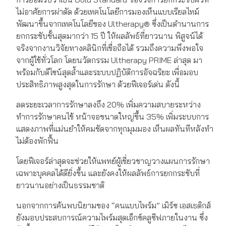
ไม่อาศัยการผ่าตัด ด้วยเทคโนโลยีการมองเห็นแบบเรียลไทม์
พัฒนาขึ้นจากเทคโนโลยีของ Ultherapy® ซึ่งเป็นตำนานการ
ยกกระชับขั้นสุดมากว่า 15 ปี ให้ผลลัพธ์ที่ยาวนาน พิสูจน์ได้
จริงจากงานวิจัยทางคลินิกที่เชื่อถือได้ รวมถึงความพึงพอใจ
จากผู้ใช้ทั่วโลก โดยนวัตกรรม Ultherapy PRIME ล่าสุด มา
พร้อมกับดีไซน์สุดล้ำและระบบปฏิบัติการอัจฉริยะ เพื่อมอบ
ประสิทธิภาพสูงสุดในการรักษา ด้วยฟีเจอร์เด่น ดังนี้
ลดระยะเวลาการรักษาลงถึง 20% เพิ่มความสบายระหว่าง
ทำการรักษาคนไข้ หน้าจอขนาดใหญ่ขึ้น 35% เพิ่มระบบการ
แสดงภาพที่แม่นยำให้คมชัดจากทุกมุมมอง เห็นผลทันทีหลังทำ
ไม่ต้องพักฟื้น
โดยฟีเจอร์ล่าสุดจะช่วยให้แพทย์ผู้เชี่ยวชาญวางแผนการรักษา
เฉพาะบุคคลได้ดียิ่งขึ้น และยังคงให้ผลลัพธ์การยกกระชับที่
ยาวนานอย่างเป็นธรรมชาติ
นอกจากการค้นพบนิยามของ “คนแบบไพร์ม” เมิร์ซ เอสเธติกส์
ยังมอบประสบการณ์ความไพร์มสุดเอ็กซ์คลูซีฟภายในงาน ซึ่ง