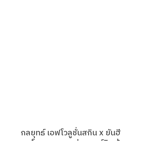
กลยุทธ์ เอฟโวลูชั่นสกิน x ยันฮี