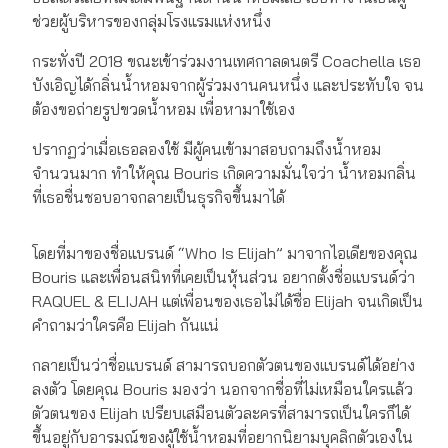
ช่วยผู้บริหารของกลุ่มโรงแรมแห่งหนึ่ง
กระทั่งปี 2018 ขณะเข้าร่วมงานเทศกาลดนตรี Coachella เธอ
บังเอิญได้กลิ่นน้ำหอมจากผู้ร่วมงานคนหนึ่ง และประทับใจ จน
ต้องขอถ่ายรูปขวดน้ำหอม เพื่อหามาใช้เอง
ปรากฏว่าเมื่อเธอลองใช้ มีผู้คนเข้ามาสอบถามถึงน้ำหอม
จำนวนมาก ทำให้คุณ Bouris เกิดความมั่นใจว่า น้ำหอมกลิ่น
ที่เธอชื่นชอบอาจกลายเป็นธุรกิจขึ้นมาได้
โดยที่มาของชื่อแบรนด์ “Who Is Elijah” มาจากไอเดียของคุณ
Bouris และเพื่อนสนิทที่เคยเป็นหุ้นส่วน อยากตั้งชื่อแบรนด์ว่า
RAQUEL & ELIJAH แต่เพื่อนของเธอไม่ได้ชื่อ Elijah จนเกิดเป็น
คำถามว่าใครคือ Elijah กันแน่
กลายเป็นว่าชื่อแบรนด์ สามารถบอกตัวตนของแบรนด์ได้อย่าง
ลงตัว โดยคุณ Bouris มองว่า นอกจากชื่อที่ไม่เหมือนใครแล้ว
ตัวตนของ Elijah เปรียบเสมือนตัวละครที่สามารถเป็นใครก็ได้
ขึ้นอยู่กับอารมณ์ของผู้ใช้น้ำหอมที่อยากนิยามบุคลิกตัวเองใน