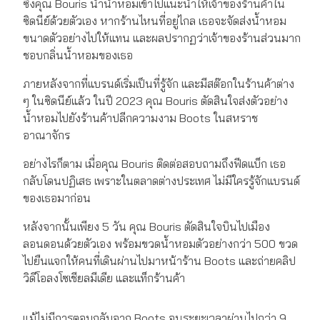
ซึ่งคุณ Bouris นำน้ำหอมเข้าไปแนะนำให้เจ้าของร้านค้าใน
ซิดนีย์ด้วยตัวเอง หากร้านไหนที่อยู่ไกล เธอจะจัดส่งน้ำหอม
ขนาดตัวอย่างไปให้แทน และผลปรากฏว่าเจ้าของร้านส่วนมาก
ชอบกลิ่นน้ำหอมของเธอ
ภายหลังจากที่แบรนด์เริ่มเป็นที่รู้จัก และมีสต๊อกในร้านค้าต่าง
ๆ ในซิดนีย์แล้ว ในปี 2023 คุณ Bouris ตัดสินใจส่งตัวอย่าง
น้ำหอมไปยังร้านค้าปลีกความงาม Boots ในสหราช
อาณาจักร
อย่างไรก็ตาม เมื่อคุณ Bouris ติดต่อสอบถามถึงฟีดแบ็ก เธอ
กลับโดนปฏิเสธ เพราะในตลาดต่างประเทศ ไม่มีใครรู้จักแบรนด์
ของเธอมาก่อน
หลังจากนั้นเพียง 5 วัน คุณ Bouris ตัดสินใจบินไปเมือง
ลอนดอนด้วยตัวเอง พร้อมขวดน้ำหอมตัวอย่างกว่า 500 ขวด
ไปยืนแจกให้คนที่เดินผ่านไปมาหน้าร้าน Boots และถ่ายคลิป
วิดีโอลงโซเชียลมีเดีย และแท็กร้านค้า
แม้ไม่มีการตอบกลับจาก Boots จนระยะเวลาผ่านไปกว่า 9