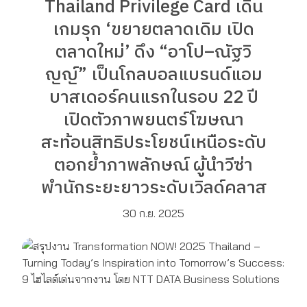
Thailand Privilege Card เดิน
เกมรุก ‘ขยายตลาดเดิม เปิด
ตลาดใหม่’ ดึง “อาโป–ณัฐวิ
ญญ์” เป็นโกลบอลแบรนด์แอม
บาสเดอร์คนแรกในรอบ 22 ปี
เปิดตัวภาพยนตร์โฆษณา
สะท้อนสิทธิประโยชน์เหนือระดับ
ตอกย้ำภาพลักษณ์ ผู้นำวีซ่า
พำนักระยะยาวระดับเวิลด์คลาส
30 ก.ย. 2025