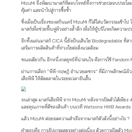
MizuMi จึงพัฒนามาสก์ที่ตอบโจทย์ทั้งการช่วยปลอบประโลมผิว แ
คุ้มค่า และนำไปสู่การซื้อซ้ำ
ซึ่งเมื่อเป็นเรื่องของสกินแคร์ MizuMi ก็ได้ใส่นวัตกรรมเข
มาสก์เพื่อช่วยฟื้นฟูผิวอย่างล้ำลึก เพื่อให้ผู้บริโภคเกิดความ
อีกทั้งแผ่นมาสก์ CICA นี้ยังเป็นเส้นใย Biodegradable ท
เสริมการผลิตสินค้าที่ห่วงใยต่อสิ่งแวดล้อม
ขณะเดียวกัน อีกหนึ่งกลยุทธ์ที่น่าสนใจ คือการใช้ Fando
ผ่านการเลือก “พีพี-กฤษฏ์ อำนวยเดชกร” ที่มีภาพลักษณ์ผ
เสือพีพี ให้ติดตลาดในระยะเวลาอันสั้น
จนล่าสุด มาสก์เสือพีพี จาก MizuMi หลังจากเปิดตัวได้เพียง
และคุณภาพที่ดีของสินค้า บนเวที Watsons HWB Awards
แล้ว MizuMi ต่อยอดความสำเร็จจากมาสก์ตัวดังนี้อย่างไร ?
คำตอบคือ การอัปเกรดสูตรอย่างต่อเนื่อง ด้วยการเปิดตัว Miz