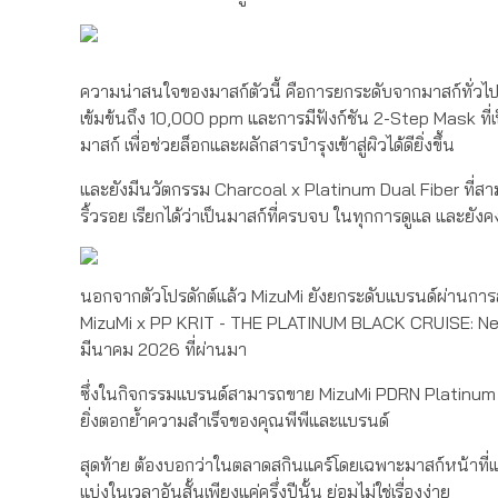
ความน่าสนใจของมาสก์ตัวนี้ คือการยกระดับจากมาสก์ทั่วไป
เข้มข้นถึง 10,000 ppm และการมีฟังก์ชัน 2-Step Mask ที
มาสก์ เพื่อช่วยล็อกและผลักสารบำรุงเข้าสู่ผิวได้ดียิ่งขึ้น
และยังมีนวัตกรรม Charcoal x Platinum Dual Fiber ที่สาม
ริ้วรอย เรียกได้ว่าเป็นมาสก์ที่ครบจบ ในทุกการดูแล และยังคง
นอกจากตัวโปรดักต์แล้ว MizuMi ยังยกระดับแบรนด์ผ่านการสร
MizuMi x PP KRIT - THE PLATINUM BLACK CRUISE: Next Le
มีนาคม 2026 ที่ผ่านมา
ซึ่งในกิจกรรมแบรนด์สามารถขาย MizuMi PDRN Platinum 
ยิ่งตอกย้ำความสำเร็จของคุณพีพีและแบรนด์
สุดท้าย ต้องบอกว่าในตลาดสกินแคร์โดยเฉพาะมาสก์หน้าที่แ
แบ่งในเวลาอันสั้นเพียงแค่ครึ่งปีนั้น ย่อมไม่ใช่เรื่องง่าย