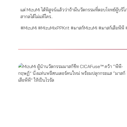
แต่ MizuMi ได้พิสูจน์แล้วว่าถ้ามีนวัตกรรมที่ตอบโจทย์ผู้บร
สากลได้ไม่แพ้ใคร..
#MizuMi #MizuMixPPKrit #มาสก์MizuMi #มาสก์เสือพี