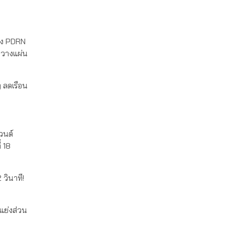
่าง PDRN
นวางแผ่น
 ลดเรือน
วนต์
 18
วินาที!
แย่งส่วน