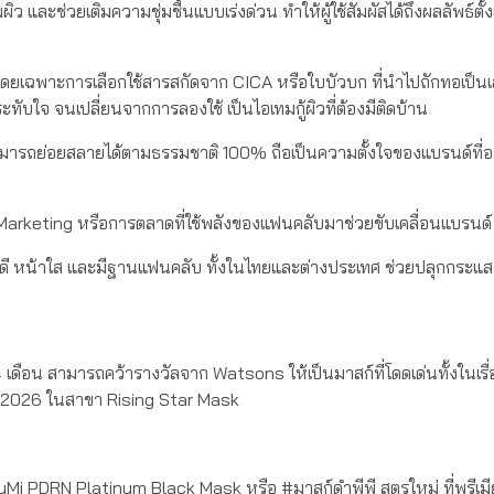
ละช่วยเติมความชุ่มชื้นแบบเร่งด่วน ทำให้ผู้ใช้สัมผัสได้ถึงผลลัพธ์ตั้ง
้าไป โดยเฉพาะการเลือกใช้สารสกัดจาก CICA หรือใบบัวบก ที่นำไปถักทอเป็น
ประทับใจ จนเปลี่ยนจากการลองใช้ เป็นไอเทมกู้ผิวที่ต้องมีติดบ้าน
ี่สามารถย่อยสลายได้ตามธรรมชาติ 100% ถือเป็นความตั้งใจของแบรนด์ที่
m Marketing หรือการตลาดที่ใช้พลังของแฟนคลับมาช่วยขับเคลื่อนแบรนด์
ิวดี หน้าใส และมีฐานแฟนคลับ ทั้งในไทยและต่างประเทศ ช่วยปลุกกระแ
 4 เดือน สามารถคว้ารางวัลจาก Watsons ให้เป็นมาสก์ที่โดดเด่นทั้งในเร
 2026 ในสาขา Rising Star Mask
uMi PDRN Platinum Black Mask หรือ #มาสก์ดำพีพี สูตรใหม่ ที่พรีเมียม