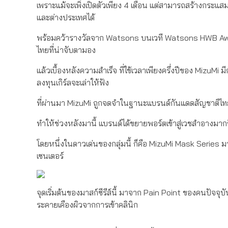
เพราะแม้จะเพิ่งเปิดตัวเพียง 4 เดือน แต่สามารถสร้างกระแสม
และต่างประเทศได้
พร้อมคว้ารางวัลจาก Watsons บนเวที Watsons HWB Awa
ไทยที่น่าจับตามอง
แล้วเบื้องหลังความสำเร็จ ที่ใช้เวลาเพียงครึ่งปีของ MizuMi ม
ลงทุนเกิร์ลจะเล่าให้ฟัง
ที่ผ่านมา MizuMi ถูกจดจำในฐานะแบรนด์กันแดดสัญชาติไทย ที
ทำให้ช่วงหลังมานี้ แบรนด์ได้ขยายพอร์ตเข้าสู่เวชสำอางมากขึ
โดยหนึ่งในดาวเด่นของกลุ่มนี้ ก็คือ MizuMi Mask Series ม
เซนเตอร์
จุดเริ่มต้นของมาสก์ซีรีส์นี้ มาจาก Pain Point ของคนปัจ
ระคายเคืองผิวจากการเข้าคลินิก