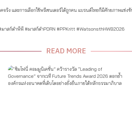
ิโภคจริง และการเลือกใช้พรีเซนเตอร์ได้ถูกคน แบรนด์ไทยก็มีศักยภาพแข่งข
พี #มาสก์ดำพีพี #มาสก์ดำPDRN #PPKritt #WatsonsthHWB2026
READ MORE