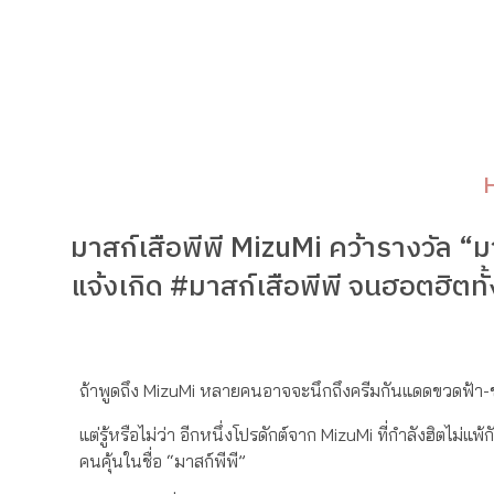
มาสก์เสือพีพี MizuMi คว้ารางวัล “
แจ้งเกิด #มาสก์เสือพีพี จนฮอตฮิตท
ถ้าพูดถึง MizuMi หลายคนอาจจะนึกถึงครีมกันแดดขวดฟ้า-ขาว
แต่รู้หรือไม่ว่า อีกหนึ่งโปรดักต์จาก MizuMi ที่กำลังฮิตไม
คนคุ้นในชื่อ “มาสก์พีพี”