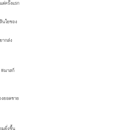
แต่ครั้งแรก
เส้นใยของ
อยากส่ง
ส #มาสก์
ื่องยอดขาย
ยิ่งขึ้น