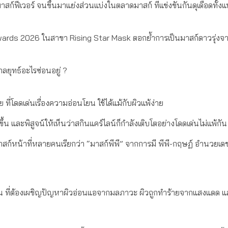
าสก์ฟีเวอร์ จนขึ้นมาแย่งส่วนแบ่งในตลาดมาสก์ ที่แข่งขันกันดุเดือดทั้ง
rds 2026 ในสาขา Rising Star Mask ตอกย้ำการเป็นมาสก์ดาวรุ่งจ
ีกลยุทธ์อะไรซ่อนอยู่ ?
่โดดเด่นเรื่องความอ่อนโยน ใช้ได้แม้กับผิวแพ้ง่าย
้น และพิสูจน์ให้เห็นว่าสกินแคร์ไลน์ก็กำลังเติบโตอย่างโดดเด่นไม่แพ้กัน
าสก์หน้าที่หลายคนเรียกว่า “มาสก์พีพี” จากการมี พีพี-กฤษฏ์ อำนวยเดช
จุบัน ที่ต้องเผชิญปัญหาผิวอ่อนแอจากมลภาวะ ผิวถูกทำร้ายจากแสงแดด 