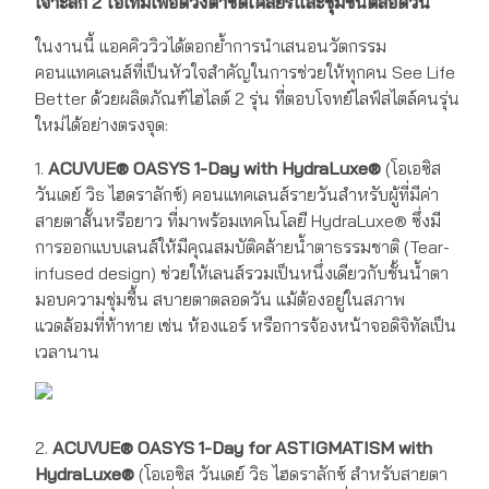
เจาะลึก 2 ไอเทมเพื่อดวงตาชัดเคลียร์และชุ่มชื้นตลอดวัน
ในงานนี้ แอคคิววิวได้ตอกย้ำการนำเสนอนวัตกรรม
คอนแทคเลนส์ที่เป็นหัวใจสำคัญในการช่วยให้ทุกคน See Life
Better ด้วยผลิตภัณฑ์ไฮไลต์ 2 รุ่น ที่ตอบโจทย์ไลฟ์สไตล์คนรุ่น
ใหม่ได้อย่างตรงจุด:
1.
ACUVUE® OASYS 1-Day with HydraLuxe®
(โอเอซิส
วันเดย์ วิธ ไฮดราลักซ์) คอนแทคเลนส์รายวันสำหรับผู้ที่มีค่า
สายตาสั้นหรือยาว ที่มาพร้อมเทคโนโลยี HydraLuxe® ซึ่งมี
การออกแบบเลนส์ให้มีคุณสมบัติคล้ายน้ำตาธรรมชาติ (Tear-
infused design) ช่วยให้เลนส์รวมเป็นหนึ่งเดียวกับชั้นน้ำตา
มอบความชุ่มชื้น สบายตาตลอดวัน แม้ต้องอยู่ในสภาพ
แวดล้อมที่ท้าทาย เช่น ห้องแอร์ หรือการจ้องหน้าจอดิจิทัลเป็น
เวลานาน
2.
ACUVUE® OASYS 1-Day for ASTIGMATISM with
HydraLuxe®
(โอเอซิส วันเดย์ วิธ ไฮดราลักซ์ สำหรับสายตา