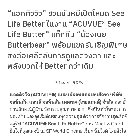
“แอคคิววิว” ชวนมัมหมีเปิดโหมด See
Life Better ในงาน “ACUVUE® See
Life Butter” แท็กทีม “น้องเนย
Butterbear” พร้อมแขกรับเชิญพิเศษ
ส่งต่อเคล็ดลับการดูแลดวงตา และ
พลังบวกให้ Better กว่าเดิม
29 เม.ย. 2026
แอคคิววิว (ACUVUE®) แบรนด์คอนแทคเลนส์จาก บริษัท
จอห์นสัน แอนด์ จอห์นสัน เมดเทค
(ไทยแลนด์) จำกัด
ตอกย้ำ
ภาพลักษณ์ผู้นำนวัตกรรมสุขภาพสายตา ซึ่งเป็นหัวใจของการ
มองเห็น และจุดเริ่มต้นของทุกความสุข ด้วยการจัดงานสุดเอ็กซ์
คลูซีฟ
“ACUVUE® See Life Butter”
งาน Meet & Greet
ฮีลใจที่สุดแห่งปี ณ SF World Cinema เซ็นทรัลเวิลด์ โดยดึงไอ