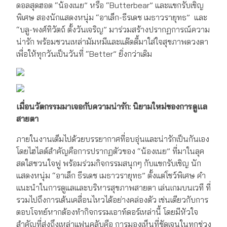
ดอลสุดฮอต “น้องเนย” หรือ “Butterbear” และแขกรับเชิญ
พิเศษ สองนักแสดงหนุ่ม “อาเล็ก-ธีรเดช เมธาวรายุทธ” และ
“บลู-พงศ์ทิวัตถ์ ตั้งวันเจริญ” มาร่วมสร้างปรากฏการณ์ความ
น่ารัก พร้อมชวนเหล่ามัมหมีและแด๊ดดี้มาใส่ใจสุขภาพดวงตา
เพื่อให้ทุกวันเป็นวันที่ “Better” ยิ่งกว่าเดิม
เมื่อนวัตกรรมมาเจอกับความน่ารัก: นิยามใหม่ของการดูแล
สายตา
ภายในงานเต็มไปด้วยบรรยากาศที่อบอุ่นและน่ารักเป็นกันเอง
โดยไฮไลต์สำคัญคือการปรากฏตัวของ “น้องเนย” ที่มาในลุค
สดใสชวนใจฟู พร้อมร่วมกิจกรรมสนุกๆ กับแขกรับเชิญ นัก
แสดงหนุ่ม “อาเล็ก ธีรเดช เมธาวรายุทธ” ตั้งแต่โชว์พิเศษ คำ
แนะนำในการดูแลและบริหารสุขภาพสายตา เล่นเกมบนเวที ที่
รวมไปถึงการเต้นเคลื่อนไหวได้อย่างคล่องตัว เช่นเดียวกับการ
ตอบโจทย์หากต้องทำกิจกรรมเอาท์ดอร์เหล่านี้ โดยมีหัวใจ
สำคัญที่ส่งถึงเหล่าแฟนคลับคือ การมองเห็นที่ชัดเจนในทุกช่วง