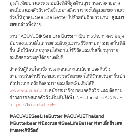
มุ่งมั่นพัฒนา และส่งมอบสิ่งที่ดีที่สุดด้านสุขภาพดวงตาอย่าง
ต่อเนื่อง แอคคิววิวหวังเป็นอย่างยิ่งว่า เราจะได้ดูแลสายตา และ
ช่วยให้ทุกคน See Life Better ไปด้วยกันอีกยาวนาน"
คุณมา
เฮช
กล่าวทิ้งท้าย
งาน “ACUVUE
®
See Life Butter” เป็นการประกาศความมุ่ง
มั่นของแบรนด์ในการยกระดับคุณภาพชีวิตผ่านการมองเห็นที่ดี
ขึ้น เพื่อให้คนไทยทุกคนได้ออกไปใช้ชีวิตและเก็บเกี่ยวทุกราย
ละเอียดความสุขได้อย่างเต็มที่
สำหรับผู้ที่สนใจนวัตกรรมคอนแทคเลนส์จากแอคคิววิว
สามารถรับคำปรึกษาและตรวจวัดสายตาได้ที่ร้านแว่นตาชั้นนำ
ทั่วประเทศ หรือติดตามรายละเอียดเพิ่มเติมได้ที่
www.acuvue.co.th
สมัครสมาชิกมายแอคคิววิว และ ติดตาม
ข่าวสารของแอคคิววิวเพิ่มเติมได้ที่ LINE Official: @ACUVUE
https://lin.ee/wLIxvEn
#ACUVUESeeLifeButter #ACUVUEThailand
#Butterbear #น้องเนย #SeeLifeBetter #อาเล็กธีรเดช
#บลูพงศ์ทิวัตถ์