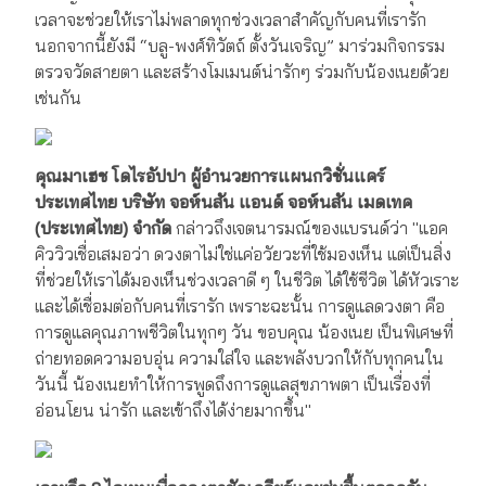
เวลาจะช่วยให้เราไม่พลาดทุกช่วงเวลาสำคัญกับคนที่เรารัก
นอกจากนี้ยังมี “บลู-พงศ์ทิวัตถ์ ตั้งวันเจริญ” มาร่วมกิจกรรม
ตรวจวัดสายตา และสร้างโมเมนต์น่ารักๆ ร่วมกับน้องเนยด้วย
เช่นกัน
คุณมาเฮช โดไรอัปปา ผู้อำนวยการแผนกวิชั่นแคร์
ประเทศไทย บริษัท จอห์นสัน แอนด์ จอห์นสัน เมดเทค
(ประเทศไทย) จำกัด
กล่าวถึงเจตนารมณ์ของแบรนด์ว่า "แอค
คิววิวเชื่อเสมอว่า ดวงตาไม่ใช่แค่อวัยวะที่ใช้มองเห็น แต่เป็นสิ่ง
ที่ช่วยให้เราได้มองเห็นช่วงเวลาดี ๆ ในชีวิต ได้ใช้ชีวิต ได้หัวเราะ
และได้เชื่อมต่อกับคนที่เรารัก เพราะฉะนั้น การดูแลดวงตา คือ
การดูแลคุณภาพชีวิตในทุกๆ วัน ขอบคุณ น้องเนย เป็นพิเศษที่
ถ่ายทอดความอบอุ่น ความใส่ใจ และพลังบวกให้กับทุกคนใน
วันนี้ น้องเนยทำให้การพูดถึงการดูแลสุขภาพตา เป็นเรื่องที่
อ่อนโยน น่ารัก และเข้าถึงได้ง่ายมากขึ้น"