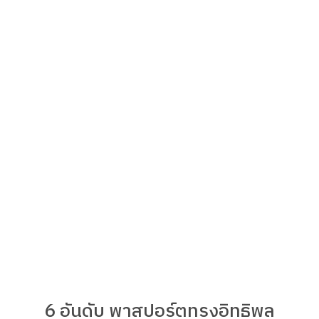
6 อันดับ พาสปอร์ตทรงอิทธิพล