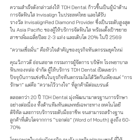
ความสำเร็จดังกล่าวส่งให้ TDH Dental ก้าวขึ้นเป็นผู้นำด้าน
การจัดฟันใส Invisalign ในประเทศไทย และได้รับ
รางวัล InvisalignRed Diamond Provider ซึ่งเป็นระดับสูงสุด
ใน Asia Pacific ของผู้ให้บริการจัดฟันใส พร้อมตั้งเป้าขยาย
สาขาเพิ่มเฉลี่ยปีละ 2-3 แห่ง และเติบโต 20% ในปี 2569
“ความเชื่อมั่น” คือหัวใจสำคัญของธุรกิจทันตกรรมยุคใหม่
คุณวิภาวดี อ่อนสอาด กรรมการผู้จัดการ บริษัท โรงพยาบาล
ฟันทองหล่อ จำกัด ผู้ให้บริการ TDH Dental เปิดเผยว่า
ปัจจุบันการแข่งขันในธุรกิจทันตกรรมไม่ได้วัดกันเพียงแค่ “การ
รักษา” แต่คือ “ความไว้วางใจ” ที่ลูกค้ามีต่อแบรนด์
ตลอดกว่า 20 ปี TDH Dental มุ่งพัฒนามาตรฐานการรักษา
อย่างต่อเนื่อง ทั้งด้านทีมทันตแพทย์เฉพาะทาง เทคโนโลยี
ดิจิทัล และการบริการระดับมืออาชีพ จนสามารถสร้างฐาน
ลูกค้าที่เติบโตจากการ “บอกต่อ” (Word of Mouth) สูงถึง 60-
70%
โดยเฉพาะในกลุ่มนักธุรกิจ คนดัง และอินฟลูเอนเซอร์ ที่ให้