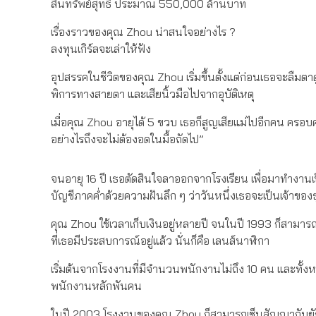
สินทรัพย์สุทธิ ประมาณ 550,000 ล้านบาท
เรื่องราวของคุณ Zhou น่าสนใจอย่างไร ?
ลงทุนเกิร์ลจะเล่าให้ฟัง
อุปสรรคในชีวิตของคุณ Zhou เริ่มขึ้นตั้งแต่ก่อนเธอจะลืมตาด
พิการทางสายตา และเสียนิ้วมือไปจากอุบัติเหตุ
เมื่อคุณ Zhou อายุได้ 5 ขวบ เธอก็สูญเสียแม่ไปอีกคน ครอบค
อย่างไรถึงจะไม่ต้องอดในมื้อถัดไป”
จนอายุ 16 ปี เธอตัดสินใจลาออกจากโรงเรียน เพื่อมาทำงาน
บัญชีภาคค่ำด้วยความฝันลึก ๆ ว่าวันหนึ่งเธอจะเป็นเจ้าของธ
คุณ Zhou ใช้เวลาเก็บเงินอยู่หลายปี จนในปี 1993 ก็สามาร
ที่เธอมีประสบการณ์อยู่แล้ว นั่นก็คือ เลนส์นาฬิกา
เริ่มต้นจากโรงงานที่มีจำนวนพนักงานไม่ถึง 10 คน และทั้ง
พนักงานหลักพันคน
ในปี 2003 โรงงานของคุณ Zhou ก็สามารถเซ็นสัญญากับยักษ