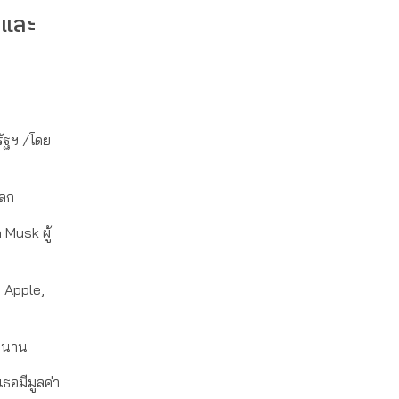
 และ
ัฐฯ /โดย
โลก
 Musk ผู้
, Apple,
ูหนาน
เธอมีมูลค่า