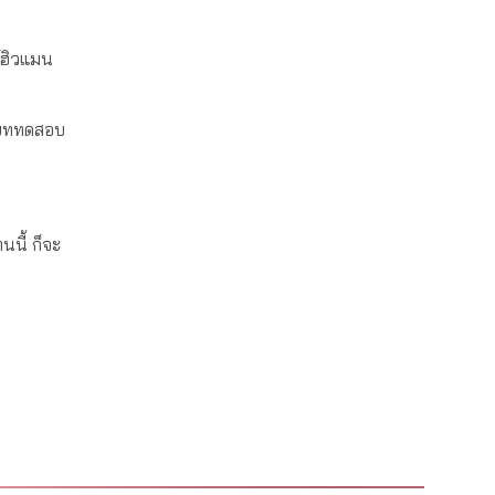
ต์ฮิวแมน
านบททดสอบ
นนี้ ก็จะ