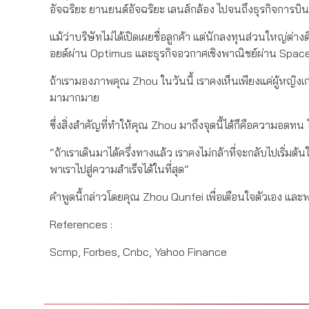
อัจฉริยะ ยานยนต์อัจฉริยะ เลนส์กล้อง ไปจนถึงธุรกิจการบ
แม้ว่าบริษัทไม่ได้เปิดเผยชื่อลูกค้า แต่นักลงทุนส่วนใหญ่ต่างต
อยด์ผ่าน Optimus และธุรกิจอวกาศเชิงพาณิชย์ผ่าน SpaceX
ถ้าเรามองภาพคุณ Zhou ในวันนี้ เราคงเห็นเพียงแค่ผู้หญิงเก
มามากมาย
ซึ่งสิ่งสำคัญที่ทำให้คุณ Zhou มาถึงจุดนี้ได้ก็คือความอด
“ถ้าเราเดินมาได้ครึ่งทางแล้ว เราคงไม่กล้าที่จะกลับไปเริ่ม
พาเราไปสู่ความสำเร็จได้ในที่สุด”
คำพูดนี้กล่าวโดยคุณ Zhou Qunfei เพื่อเตือนใจตัวเอง และ
References :
Scmp, Forbes, Cnbc, Yahoo Finance