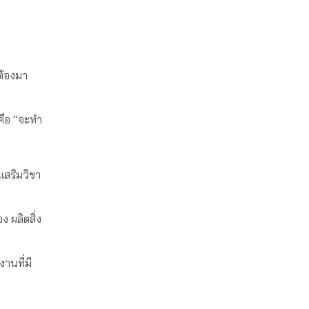
็ต้องมา
็คือ “จะทำ
เสริมวิชา
 ผลิตสิ่ง
านที่มี