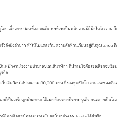
ูโลก เนื่องจากก่อนที่เธอจะเกิด พ่อที่เคยเป็นพนักงานมีฝีมือในโรงงาน ก
รัวจึงยิ่งลำบาก ทำให้ในแต่ละวัน ความคิดที่วนเวียนอยู่กับคุณ Zhou ก
เป็นพนักงานโรงงานประกอบเลนส์นาฬิกา ที่น่าสนใจคือ เธอเลือกจะเรียน
ุรกิจ
ถเก็บเงินก้อนได้ประมาณ 80,000 บาท จึงลงทุนเปิดโรงงานแรกของตัวเอง
หมดก็เป็นเครือญาติของเธอ ใช้เวลาอีกหลายปีขยายธุรกิจ จนกลายเป็นโรงง
์ใหญ่สื่อสารโทรคมนาคมในยุคนั้นอย่าง Motorola ได้สำเร็จ