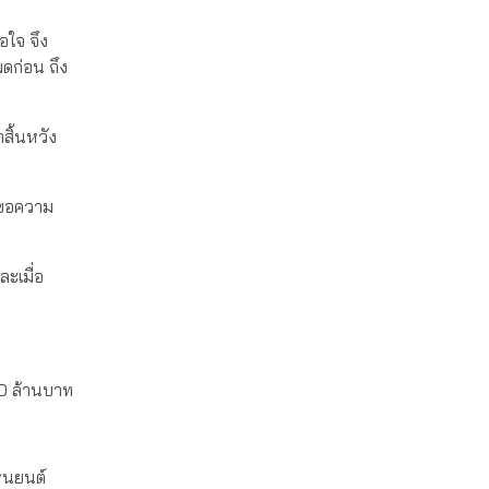
อใจ จึง
มดก่อน ถึง
กสิ้นหวัง
ใจขอความ
ะเมื่อ
60 ล้านบาท
ุ่นยนต์