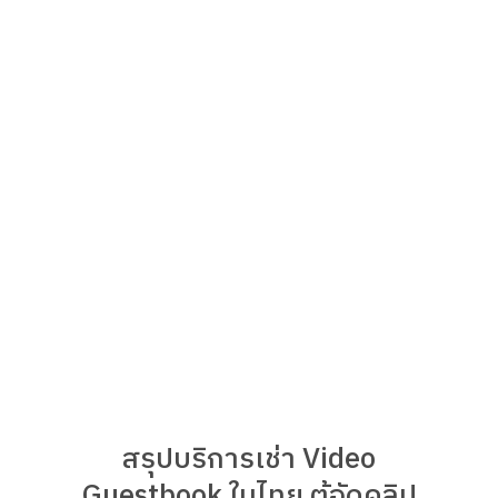
สรุปบริการเช่า Video
Guestbook ในไทย ตู้อัดคลิป