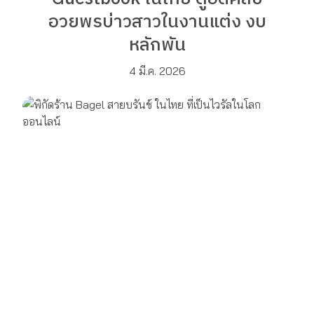
อวยพรบ่าวสาวในงานแต่ง งบ
หลักพัน
4 มี.ค. 2026