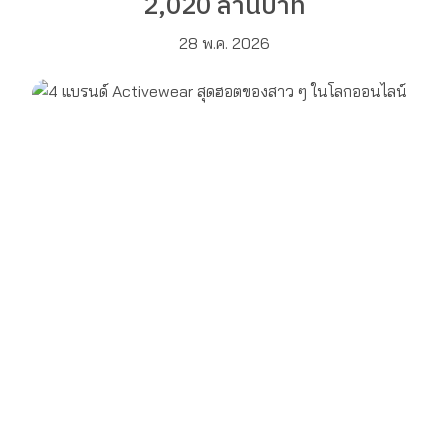
2,020 ล้านบาท
28 พ.ค. 2026