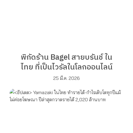
พิกัดร้าน Bagel สายบรันช์ ใน
ไทย ที่เป็นไวรัลในโลกออนไลน์
25 มี.ค. 2026