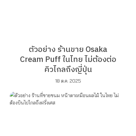
ตัวอย่าง ร้านขาย Osaka
Cream Puff ในไทย ไม่ต้องต่อ
คิวไกลถึงญี่ปุ่น
18 ต.ค. 2025