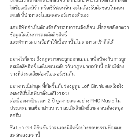
โดยแม้ว่าเจ้าของพื้นที่ที่เนื้อหาออนไลน์ เช่น เว็บไซต์ เว็บบอร์ด
โซเชียลเน็ตเวิร์ก หรือเซิร์ชเอนจิน จะไม่ต้องรับผิดชอบในคอน
เทนต์ ที่นำมาลงในแพลตฟอร์มของตัวเอง
แต่บริษัทจำเป็นต้องจัดทำระบบการแจ้งเตือน เพื่อคอยสังเกตว่า
ข้อมูลใดเป็นการละเมิดลิขสิทธิ์
และทำการลบ หรือทำให้เนื้อหานั้นไม่สามารถเข้าถึงได้
อย่างไรก็ตาม ถึงกฎหมายจะถูกออกแบบมาเพื่อป้องกันการถูก
ละเมิดลิขสิทธิ์ แต่ในขณะเดียวกันกฎหมายฉบับนี้ กลับมีช่อง
ว่างที่ส่งผลเสียต่อครีเอเตอร์เช่นกัน
อย่างกรณีล่าสุด ที่เกิดขึ้นกับช่องยูทูบ Lofi Girl ช่องสตรีมมิง
เพลงที่เริ่มไลฟ์มาตั้งแต่ปี 2020
ต่อเนื่องมาเป็นเวลา 2 ปี ถูกค่ายเพลงอย่าง FMC Music ใน
ประเทศมาเลเซียกล่าวหาว่า ละเมิดลิขสิทธิ์เพลง จนต้องหยุด
สตรีม
ซึ่ง Lofi Girl ก็ยืนยันว่าตนเองมีสิทธิ์อย่างชอบธรรมที่จะเผย
แพร่เพลงเหล่านี้