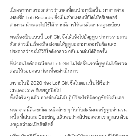
เนื่องจากทางช่องกล่าวว่าเพลงที่ตนนำมาเปิดนั้น มาจากค่าย
เพลงชื่อ Lofi Records ซึ่งเป็นค่ายเพลงที่เปิดให้ครีเอเตอร์
สามารถนำเพลงไปใช้ได้ หากมีการให้เครดิตตามกฎระเบียบ
พอเรื่องเป็นแบบนี้ Lofi Girl จึงได้แจ้งไปยังยูทูบ ว่าการรายงาน
ดังกล่าวเป็นเรื่องเท็จ ส่งผลให้ยูทูบออกมายอมรับผิด และ
ประกาศว่าจะให้วิดีโอดังกล่าว กลับมาเล่นได้อีกครั้ง
ที่น่าสนใจคือกรณีของ Lofi Girl ไม่ใช่ครั้งแรกที่ยูทูบไม่ได้ตรวจ
สอบให้รอบคอบ ก่อนที่จะดำเนินการ
เพราะในปี 2020 ช่อง Lofi Girl ซึ่งในตอนนั้นใช้ชื่อว่า
ChilledCow ก็เคยถูกปิดไป
ทั้งที่จริง ๆ แล้ว ทางช่องไม่ได้ปฏิบัติอะไรที่ผิดกฎข้อบังคับเลย
นอกจากนี้ก็เคยเกิดกรณีคล้าย ๆ กันกับสตรีมเมอร์ยูทูบจำนวน
หนึ่ง ที่เล่นเกม Destiny แล้วพบว่าคลิปของพวกเขาถูกลบ ด้วย
เหตุผลว่าละเมิดลิขสิทธิ์