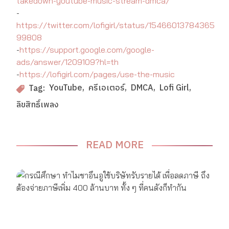
takedown-youtube-music-stream-dmca/
-
https://twitter.com/lofigirl/status/15466013784365
99808
-
https://support.google.com/google-
ads/answer/1209109?hl=th
-
https://lofigirl.com/pages/use-the-music
YouTube
ครีเอเตอร์
DMCA
Lofi Girl
Tag:
ลิขสิทธิ์เพลง
READ MORE