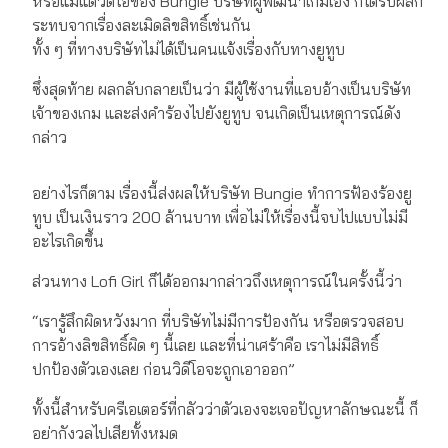
หรือแม้แต่วิดีโอของ Bungie บริษัทผู้พัฒนาเกมเอง ก็ได้รับผลก
ระทบจากเรื่องละเมิดลิขสิทธิ์เช่นกัน
ทั้ง ๆ ที่ทางบริษัทไม่ได้เป็นคนแจ้งเรื่องกับทางยูทูบ
ซึ่งสุดท้าย ผลกลับกลายเป็นว่า มีผู้ใช้งานที่แอบอ้างเป็นบริษัท
เจ้าของเกม และส่งคำร้องไปยังยูทูบ จนเกิดเป็นเหตุการณ์ดัง
กล่าว
อย่างไรก็ตาม เรื่องนี้ส่งผลให้บริษัท Bungie ทำการฟ้องร้องยู
ทูบ เป็นเงินราว 200 ล้านบาท เพื่อไม่ให้เรื่องนี้จบไปแบบไม่มี
อะไรเกิดขึ้น
ส่วนทาง Lofi Girl ก็ได้ออกมากล่าวถึงเหตุการณ์ในครั้งนี้ว่า
“เรารู้สึกผิดหวังมาก ที่บริษัทไม่มีการป้องกัน หรือตรวจสอบ
การอ้างลิขสิทธิ์ผิด ๆ นี้เลย และที่น่าเศร้าคือ เราไม่มีสิทธิ์
ปกป้องตัวเองเลย ก่อนวิดีโอจะถูกเอาออก”
ทั้งนี้สำหรับครีเอเตอร์ที่กลัวว่าตัวเองจะเจอปัญหาลักษณะนี้ ก็
อย่ากังวลไปเสียทั้งหมด