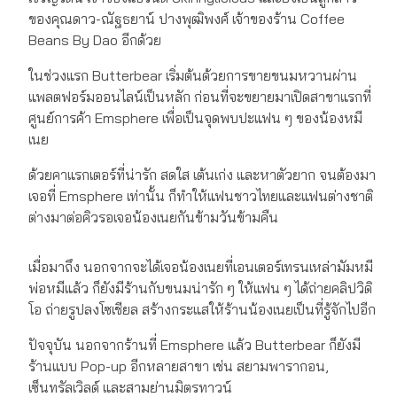
ของคุณดาว-ณัฐธยาน์ ปางพุฒิพงศ์ เจ้าของร้าน Coffee
Beans By Dao อีกด้วย
ในช่วงแรก Butterbear เริ่มต้นด้วยการขายขนมหวานผ่าน
แพลตฟอร์มออนไลน์เป็นหลัก ก่อนที่จะขยายมาเปิดสาขาแรกที่
ศูนย์การค้า Emsphere เพื่อเป็นจุดพบปะแฟน ๆ ของน้องหมี
เนย
ด้วยคาแรกเตอร์ที่น่ารัก สดใส เต้นเก่ง และหาตัวยาก จนต้องมา
เจอที่ Emsphere เท่านั้น ก็ทำให้แฟนชาวไทยและแฟนต่างชาติ
ต่างมาต่อคิวรอเจอน้องเนยกันข้ามวันข้ามคืน
เมื่อมาถึง นอกจากจะได้เจอน้องเนยที่เอนเตอร์เทรนเหล่ามัมหมี
พ่อหมีแล้ว ก็ยังมีร้านกับขนมน่ารัก ๆ ให้แฟน ๆ ได้ถ่ายคลิปวิดิ
โอ ถ่ายรูปลงโซเชียล สร้างกระแสให้ร้านน้องเนยเป็นที่รู้จักไปอีก
ปัจจุบัน นอกจากร้านที่ Emsphere แล้ว Butterbear ก็ยังมี
ร้านแบบ Pop-up อีกหลายสาขา เช่น สยามพารากอน,
เซ็นทรัลเวิลด์ และสามย่านมิตรทาวน์