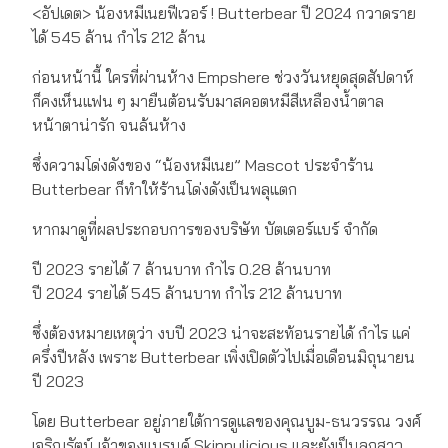
<อัปเดต> น้องหมีเนยฟีเวอร์ ! Butterbear ปี 2024 กวาดราย
ได้ 545 ล้าน กำไร 212 ล้าน
ก่อนหน้านี้ ใครที่ผ่านห้าง Empshere ช่วงวันหยุดสุดสัปดาห์
ก็คงเห็นแฟน ๆ มายืนต้อนรับมาสคอตหมีสีเหลืองน้ำตาล
หน้าตาน่ารัก จนล้นห้าง
ซึ่งความโด่งดังของ “น้องหมีเนย” Mascot ประจำร้าน
Butterbear ก็ทำให้ร้านโด่งดังเป็นพลุแตก
หากมาดูที่ผลประกอบการของบริษัท บัตเตอร์แบร์ จำกัด
ปี 2023 รายได้ 7 ล้านบาท กำไร 0.28 ล้านบาท
ปี 2024 รายได้ 545 ล้านบาท กำไร 212 ล้านบาท
ซึ่งต้องหมายเหตุว่า งบปี 2023 น่าจะสะท้อนรายได้ กำไร แค่
ครึ่งปีหลัง เพราะ Butterbear เพิ่งเปิดตัวไปเมื่อเดือนมิถุนายน
ปี 2023
โดย Butterbear อยู่ภายใต้การดูแลของคุณบูม-ธนวรรณ วงศ์
เจริญรัตน์ เจ้าของแบรนด์ Skinnylicious และยังเป็นลูกสาว