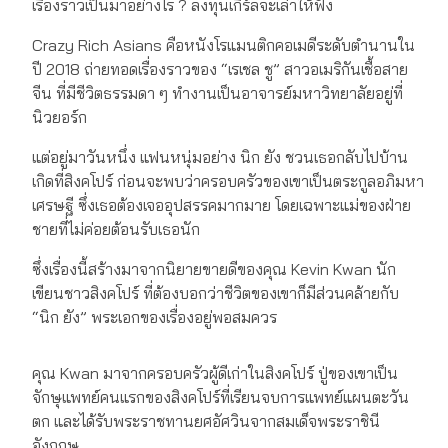
เรื่องราวเป็นมาอย่างไร ? ลงทุนเกิร์ลจะเล่าให้ฟัง
Crazy Rich Asians คือหนังโรแมนติกคอเมดีระดับตำนานใน
ปี 2018 ถ่ายทอดเรื่องราวของ “เรเชล ชู” สาวอเมริกันเชื้อสาย
จีน ที่มีชีวิตธรรมดา ๆ ทำงานเป็นอาจารย์มหาวิทยาลัยอยู่ที่
นิวยอร์ก
แต่อยู่มาวันหนึ่ง แฟนหนุ่มอย่าง นิก ยัง ชวนเธอกลับไปบ้าน
เกิดที่สิงคโปร์ ก่อนจะพบว่าครอบครัวของเขาเป็นตระกูลอภิมหา
เศรษฐี ซึ่งเธอต้องเจออุปสรรคมากมาย โดยเฉพาะแม่ของฝ่าย
ชายที่ไม่ค่อยต้อนรับเธอนัก
ซึ่งเรื่องนี้สร้างมาจากนิยายขายดีของคุณ Kevin Kwan นัก
เขียนชาวสิงคโปร์ ที่ต้องบอกว่าชีวิตของเขาก็มีส่วนคล้ายกับ
“นิก ยัง” พระเอกของเรื่องอยู่พอสมควร
คุณ Kwan มาจากครอบครัวผู้ดีเก่าในสิงคโปร์ ปู่ของเขาเป็น
จักษุแพทย์คนแรกของสิงคโปร์ที่เรียนจบการแพทย์แผนตะวัน
ตก และได้รับพระราชทานยศอัศวินจากสมเด็จพระราชินี
อังกฤษ