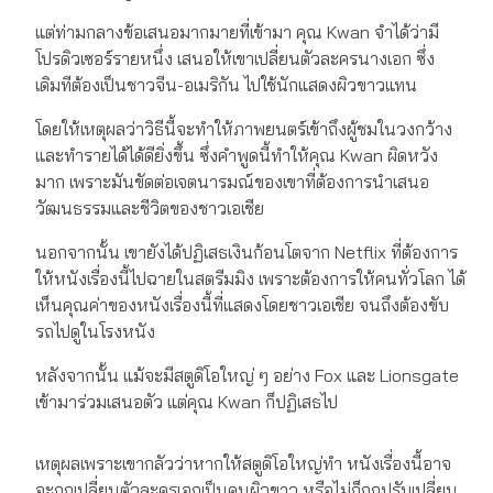
แต่ท่ามกลางข้อเสนอมากมายที่เข้ามา คุณ Kwan จำได้ว่ามี
โปรดิวเซอร์รายหนึ่ง เสนอให้เขาเปลี่ยนตัวละครนางเอก ซึ่ง
เดิมทีต้องเป็นชาวจีน-อเมริกัน ไปใช้นักแสดงผิวขาวแทน
โดยให้เหตุผลว่าวิธีนี้จะทำให้ภาพยนตร์เข้าถึงผู้ชมในวงกว้าง
และทำรายได้ได้ดียิ่งขึ้น ซึ่งคำพูดนี้ทำให้คุณ Kwan ผิดหวัง
มาก เพราะมันขัดต่อเจตนารมณ์ของเขาที่ต้องการนำเสนอ
วัฒนธรรมและชีวิตของชาวเอเชีย
นอกจากนั้น เขายังได้ปฏิเสธเงินก้อนโตจาก Netflix ที่ต้องการ
ให้หนังเรื่องนี้ไปฉายในสตรีมมิง เพราะต้องการให้คนทั่วโลก ได้
เห็นคุณค่าของหนังเรื่องนี้ที่แสดงโดยชาวเอเชีย จนถึงต้องขับ
รถไปดูในโรงหนัง
หลังจากนั้น แม้จะมีสตูดิโอใหญ่ ๆ อย่าง Fox และ Lionsgate
เข้ามาร่วมเสนอตัว แต่คุณ Kwan ก็ปฏิเสธไป
เหตุผลเพราะเขากลัวว่าหากให้สตูดิโอใหญ่ทำ หนังเรื่องนี้อาจ
จะถูกเปลี่ยนตัวละครเอกเป็นคนผิวขาว หรือไม่ก็ถูกปรับเปลี่ยน