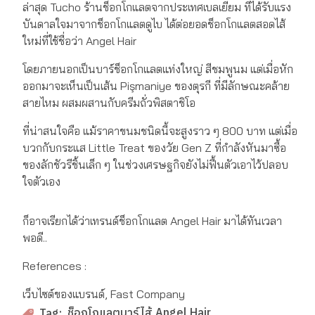
ล่าสุด Tucho ร้านช็อกโกแลตจากประเทศเบลเยียม ที่ได้รับแรง
บันดาลใจมาจากช็อกโกแลตดูไบ ได้ต่อยอดช็อกโกแลตสอดไส้
ใหม่ที่ใช้ชื่อว่า Angel Hair
โดยภายนอกเป็นบาร์ช็อกโกแลตแท่งใหญ่ สีชมพูนม แต่เมื่อหัก
ออกมาจะเห็นเป็นเส้น Pişmaniye ของตุรกี ที่มีลักษณะคล้าย
สายไหม ผสมผสานกับครีมถั่วพิสตาชิโอ
ที่น่าสนใจคือ แม้ราคาขนมชนิดนี้จะสูงราว ๆ 800 บาท แต่เมื่อ
บวกกับกระแส Little Treat ของวัย Gen Z ที่กำลังหันมาซื้อ
ของลักชัวรีชิ้นเล็ก ๆ ในช่วงเศรษฐกิจยังไม่ฟื้นตัวเอาไว้ปลอบ
ใจตัวเอง
ก็อาจเรียกได้ว่าเทรนด์ช็อกโกแลต Angel Hair มาได้ทันเวลา
พอดี..
References :
เว็บไซต์ของแบรนด์, Fast Company
ช็อกโกแลตบาร์ไส้ Angel Hair
Tag: