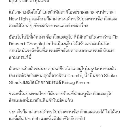
ตดูไบ /โดย ลงทุนเกิร์ล
แม้ราคาเมล็ดโกโก้ และถั่วพิสตาชิโอจะขาดตลาด จนทำราคา
New High สูงแค่ไหนก็ตาม เทรนด์การรับประทานช็อกโกแลต
สอดไส้ใหม่ ๆ ยังคงสร้างกระแสอย่างต่อเนื่อง
ย้อนไปในปีที่ผ่านมา ช็อกโกแลตดูไบ ที่มีต้นกำเนิดจากร้าน Fix
Dessert Chocolatier ในเมืองดูไบ ได้สร้างกระแสในโลก
ออนไลน์แรงถึงขั้นที่แบรนด์ชื่อดังหลากหลายแบรนด์ หันมา
ตามเทรนด์นี้
ด้วยการเปิดตัวขนมหวานรสช็อกโกแลตดูไบในรูปแบบของตัว
เอง ยกตัวอย่างเช่น คุกกี้จากร้าน Crumbl, น้ำปั่นจาก Shake
Shack และโดนัทจากแบรนด์ Krispy Kreme
ขณะที่ในประเทศไทย ก็มีหลายร้านที่นำเมนูช็อกโกแลตดูไบ
ดัดแปลงเพิ่มมาเป็นสินค้าใหม่เช่นกัน
อย่างไรก็ตาม เทรนด์การรับประทานช็อกโกแลตสอดไส้ ไม่ได้จบ
แค่ที่เส้น Knafeh และถั่วพิสตาชิโออีกต่อไป