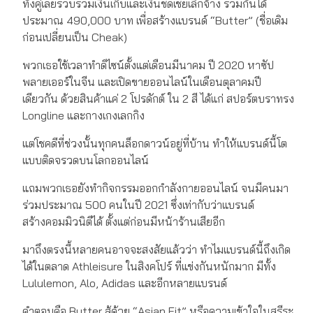
ทั้งคู่เลยรวบรวมเงินเก็บและเงินชดเชยเลิกจ้าง รวมกันได้
ประมาณ 490,000 บาท เพื่อสร้างแบรนด์ “Butter” (ชื่อเดิม
ก่อนเปลี่ยนเป็น Cheak)
พวกเธอใช้เวลาทำดิไซน์ตั้งแต่เดือนมีนาคม ปี 2020 หาซัป
พลายเออร์ในจีน และเปิดขายออนไลน์ในเดือนตุลาคมปี
เดียวกัน ด้วยสินค้าแค่ 2 โปรดักต์ ใน 2 สี ได้แก่ สปอร์ตบราทรง
Longline และกางเกงเลกกิง
แต่โชคดีที่ช่วงนั้นทุกคนล็อกดาวน์อยู่ที่บ้าน ทำให้แบรนด์นี้โต
แบบติดจรวดบนโลกออนไลน์
แถมพวกเธอยังทำกิจกรรมออกกำลังกายออนไลน์ จนมีคนมา
ร่วมประมาณ 500 คนในปี 2021 ซึ่งเท่ากับว่าแบรนด์
สร้างคอมมิวนิตีได้ ตั้งแต่ก่อนมีหน้าร้านเสียอีก
มาถึงตรงนี้หลายคนอาจจะสงสัยแล้วว่า ทำไมแบรนด์นี้ถึงเกิด
ได้ในตลาด Athleisure ในสิงคโปร์ ที่แข่งกันหนักมาก มีทั้ง
Lululemon, Alo, Adidas และอีกหลายแบรนด์
คำตอบคือ Butter สู้ด้วย “Asian Fit” หรือความเข้าใจในสรีระ