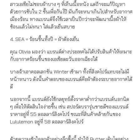
สาวเอเชียไม่ชอบผ้าบาง ๆ ที่เห็นเนื้อหนัง แต่ถ้าจะแก้ปัญหา
ด้วยการซับใน 2 ชั้นเพื่อกันโป๊ มันก็จะหนาเกินไปสำหรับอากาศ
เมืองร้อน ทางแบรนด์จึงใช้เวลาเป็นปีกว่าจะพัฒนาเนื้อผ้าให้
ซ้อนแล้วไม่หนา ใส่แล้วเย็นสบาย
4. SEA = ร้อนชื้นทั้งปี = ผ้าต้องเย็น
คุณ Olivia มองว่า แบรนด์ต่างประเทศไม่ได้ปรับสินค้าให้เหมาะ
กับอากาศร้อนชื้นของเอเชียตะวันออกเฉียงใต้
บางเจ้าเอาคอลเลกชัน Winter เข้ามา ทั้งที่สิงคโปร์แทบจะไม่มี
หน้าหนาว ดังนั้นคำตอบของแบรนด์คือผ้าต้องระบายอากาศได้
ดี
นอกจากนี้ แบรนด์ยังใช้กลยุทธ์ตั้งราคาต่ำกว่าแบรนด์นอกนิด
ๆ เพื่อให้ตัดสินใจง่ายขึ้น เช่น สปอร์ตบรารุ่นขายดีของแบรนด์
ราคาอยู่ที่ 55 ดอลลาร์สิงคโปร์ ขณะที่สินค้าคล้ายกันของ
Lululemon อยู่ที่ 58 ดอลลาร์สิงคโปร์
ด้วยความเข้าใจลูกค้าอย่างลึกซึ้งนี้ ทำให้ Butter เติบโตอย่าง