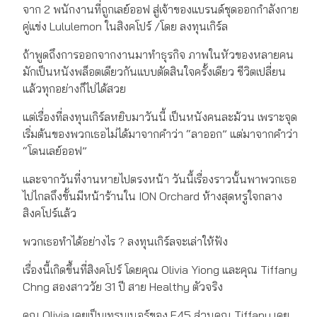
จาก 2 พนักงานที่ถูกเลย์ออฟ สู่เจ้าของแบรนด์ชุดออกกำลังกาย
คู่แข่ง Lululemon ในสิงคโปร์ /โดย ลงทุนเกิร์ล
ถ้าพูดถึงการออกจากงานมาทำธุรกิจ ภาพในหัวของหลายคน
มักเป็นหนังพล็อตเดียวกันแบบตัดสินใจครั้งเดียว ชีวิตเปลี่ยน
แล้วทุกอย่างก็ไปได้สวย
แต่เรื่องที่ลงทุนเกิร์ลหยิบมาวันนี้ เป็นหนังคนละม้วน เพราะจุด
เริ่มต้นของพวกเธอไม่ได้มาจากคำว่า “ลาออก” แต่มาจากคำว่า
“โดนเลย์ออฟ”
และจากวันที่งานหายไปตรงหน้า วันนี้เรื่องราวนั้นพาพวกเธอ
ไปไกลถึงขั้นมีหน้าร้านใน ION Orchard ห้างสุดหรูใจกลาง
สิงคโปร์แล้ว
พวกเธอทำได้อย่างไร ? ลงทุนเกิร์ลจะเล่าให้ฟัง
เรื่องนี้เกิดขึ้นที่สิงคโปร์ โดยคุณ Olivia Yiong และคุณ Tiffany
Chng สองสาววัย 31 ปี สาย Healthy ตัวจริง
คุณ Olivia เคยเป็นเทรนเนอร์ของ F45 ส่วนคุณ Tiffany เคย