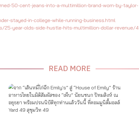
ed-50-cent-jeans-into-a-multimillion-brand-worn-by-taylor-
er-stayed-in-college-while-running-business.html
/25-year-olds-side-hustle-hits-multimillion-dollar-revenue/
READ MORE