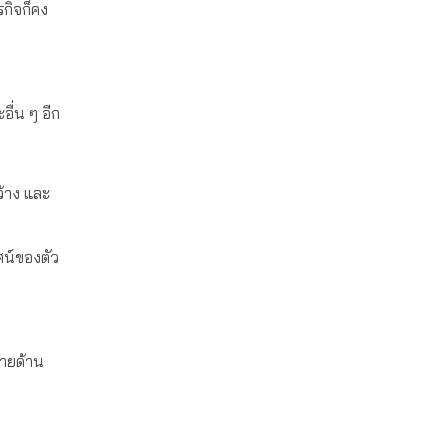
รกิจก็คง
อื่น ๆ อีก
กว้าง และ
ศน์ของตัว
ลายด้าน