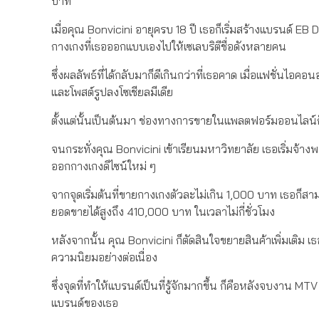
บาท
เมื่อคุณ Bonvicini อายุครบ 18 ปี เธอก็เริ่มสร้างแบรนด์ 
กางเกงที่เธอออกแบบเองไปให้เซเลบริตีชื่อดังหลายคน
ซึ่งผลลัพธ์ที่ได้กลับมาก็ดีเกินกว่าที่เธอคาด เมื่อแฟชั่น
และโพสต์รูปลงโซเชียลมีเดีย
ตั้งแต่นั้นเป็นต้นมา ช่องทางการขายในแพลตฟอร์มออนไลน์ก็มี
จนกระทั่งคุณ Bonvicini เข้าเรียนมหาวิทยาลัย เธอเริ่มจ้า
ออกกางเกงดิไซน์ใหม่ ๆ
จากจุดเริ่มต้นที่ขายกางเกงตัวละไม่เกิน 1,000 บาท เธอก
ยอดขายได้สูงถึง 410,000 บาท ในเวลาไม่กี่ชั่วโมง
หลังจากนั้น คุณ Bonvicini ก็ตัดสินใจขยายสินค้าเพิ่มเติม เธอ
ความนิยมอย่างต่อเนื่อง
ซึ่งจุดที่ทำให้แบรนด์เป็นที่รู้จักมากขึ้น ก็คือหลังจบงาน M
แบรนด์ของเธอ