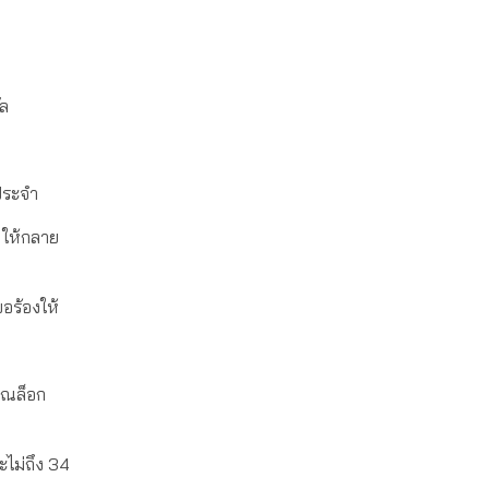
ัล
นประจำ
Y ให้กลาย
ขอร้องให้
เวณล็อก
ะไม่ถึง 34