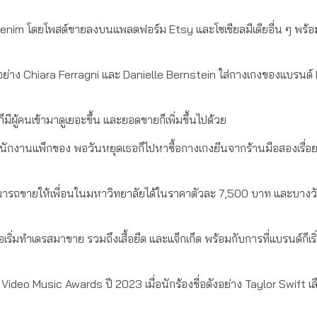
EB Denim โดยโพสต์ขายลงบนแพลตฟอร์ม Etsy และโซเชียลมีเดียอื่น ๆ พร้อ
ไอคอนอย่าง Chiara Ferragni และ Danielle Bernstein ใส่กางเกงของแบรนด
ผู้คนเข้ามาดูเยอะขึ้น และยอดขายก็เพิ่มขึ้นไปด้วย
งพนักงานแพ็กของ พอวันหยุดเธอก็ไปหาซื้อกางเกงยีนจากร้านมือสองเรื่อ
็สามารถขายให้เพื่อนในมหาวิทยาลัยได้ในราคาตัวละ 7,500 บาท และบาง
เริ่มทำเดรสมาขาย รวมถึงเสื้อยืด และแจ็กเก็ต พร้อมกับการที่แบรนด์ก็เริ่
TV Video Music Awards ปี 2023 เมื่อนักร้องชื่อดังอย่าง Taylor Swift เล