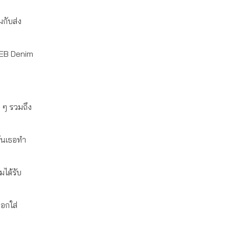
มกับส่ง
์ EB Denim
ย ๆ รวมถึง
วันเธอทำ
มได้รับ
ือกใส่