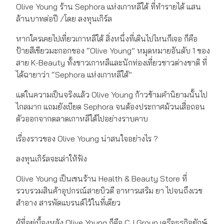
Olive Young ร้าน Sephora แห่งเกาหลีใต้ ที่ทำรายได้ แสน
ล้านบาทต่อปี /โดย ลงทุนเกิร์ล
หากใครเคยไปเที่ยวเกาหลีใต้ สิ่งหนึ่งที่เดินไปไหนก็เจอ ก็คือ
ป้ายสีเขียวมะกอกของ “Olive Young” หมุดหมายอันดับ 1 ของ
สาย K-Beauty ทั้งชาวเกาหลีและนักท่องเที่ยวชาวต่างชาติ ที่
ได้ฉายาว่า “Sephora แห่งเกาหลีใต้”
แต่ในความเป็นจริงแล้ว Olive Young ก้าวข้ามคำนิยามนั้นไป
ไกลมาก แถมยังเบียด Sephora จนต้องประกาศม้วนเสื่อถอน
ตัวออกจากตลาดเกาหลีใต้ไปอย่างราบคาบ
เรื่องราวของ Olive Young น่าสนใจอย่างไร ?
ลงทุนเกิร์ลจะเล่าให้ฟัง
Olive Young เป็นเชนร้าน Health & Beauty Store ที่
รวบรวมสินค้าอุปกรณ์สายบิวตี อาหารเสริม ยา ไปจนถึงเวช
สำอาง สารพัดแบรนด์ไว้ในที่เดียว
ผู้ที่อยู่เบื้องหลัง Olive Young ก็คือ CJ Group เครือธุรกิจยักษ์