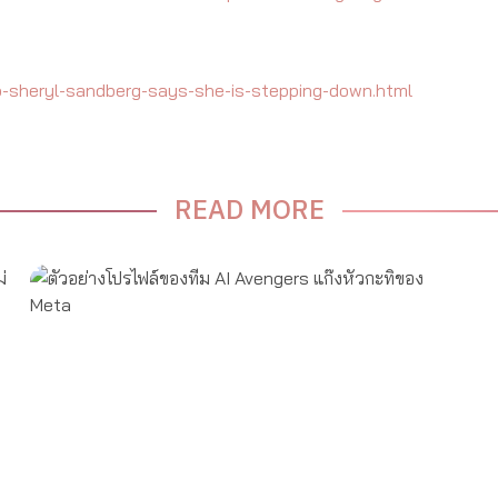
sheryl-sandberg-says-she-is-stepping-down.html
READ MORE