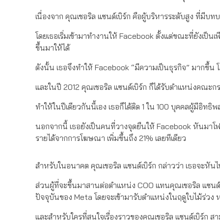
เนื่องจาก คุณเชอริล แซนด์เบิร์ก คือผู้บริหารระดับสูง ที่ม
โดยเธอเริ่มเข้ามาทำงานให้ Facebook ตั้งแต่ขณะที่ยังเป็นเพี
ขึ้นมาให้ได้
ดังนั้น เธอจึงทำให้ Facebook “มีความเป็นธุรกิจ” มากขึ้น
และในปี 2012 คุณเชอริล แซนด์เบิร์ก ก็ได้รับตำแหน่งคณะก
ทำให้ในปีเดียวกันนี้เอง เธอก็ได้ติด 1 ใน 100 บุคคลผู้มีอิทธ
นอกจากนี้ เธอยังเป็นคนที่วางจุดยืนให้ Facebook หันม
รายได้จากการโฆษณา เพิ่มขึ้นถึง 21% เลยทีเดียว
สำหรับในอนาคต คุณเชอริล แซนด์เบิร์ก กล่าวว่า เธอจะหันไ
ส่วนผู้ที่จะขึ้นมาสานต่อตำแหน่ง COO แทนคุณเชอริล แซนด์เบ
ปัจจุบันของ Meta โดยจะเข้ามารับตำแหน่งในฤดูใบไม้ร่วง
และสำหรับใครที่สนใจเรื่องราวของคุณเชอริล แซนด์เบิร์ก ส