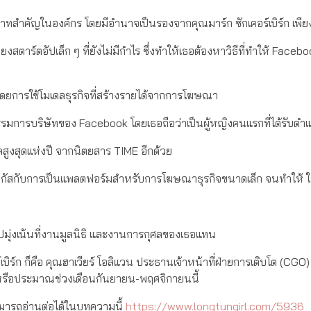
ีบทบาทสำคัญในองค์กร โดยมีอำนาจเป็นรองจากคุณมาร์ก ซักเคอร์เบิร์ก เพียง
ยงสตาร์ตอัปเล็ก ๆ ที่ยังไม่มีกำไร ซึ่งทำให้เธอต้องหาวิธีที่ทำให้ Faceb
 โดยการใช้โมเดลธุรกิจที่สร้างรายได้จากการโฆษณา
รรมการบริษัทของ Facebook โดยเธอถือว่าเป็นผู้หญิงคนแรกที่ได้รับตำแห
ิพลสูงสุดแห่งปี จากนิตยสาร TIME อีกด้วย
าโฟกัสกับการเป็นแพลตฟอร์มสำหรับการโฆษณาธุรกิจขนาดเล็ก จนทำให้ 
ปมุ่งเน้นที่งานมูลนิธิ และงานการกุศลของเธอแทน
ิร์ก ก็คือ คุณฮาเวียร์ โอลิแวน ประธานเจ้าหน้าที่ฝ่ายการเติบโต (CGO
 หรือประมาณช่วงเดือนกันยายน-พฤศจิกายนนี้
ามารถอ่านต่อได้ในบทความนี้
https://www.longtungirl.com/5936