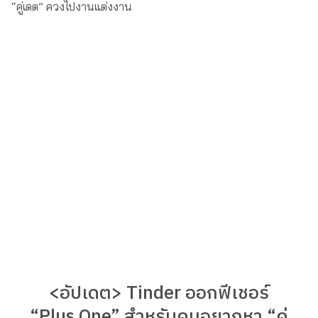
<อัปเดต> Tinder ออกฟีเชอร์
“Plus One” สำหรับคนอยากหา “คู่