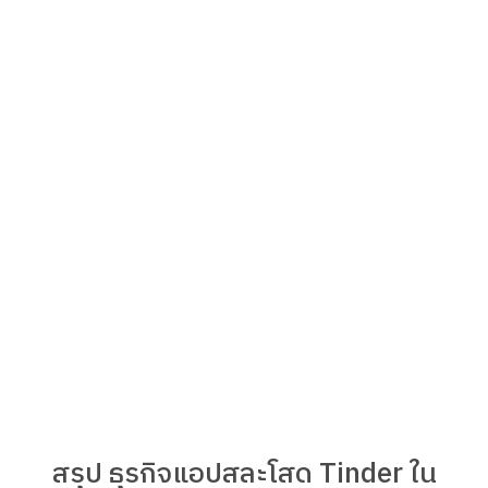
สรุป ธุรกิจแอปสละโสด Tinder ใน