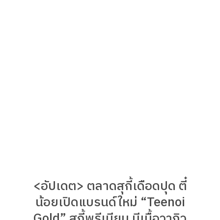
<อัปเดต> ตลาดสุกี้เดือดปุด ตี๋
น้อยเปิดแบรนด์ใหม่ “Teenoi
Gold” สุกี้พรีเมียม มีเนื้อวากิว