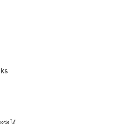
cks
otle ได้