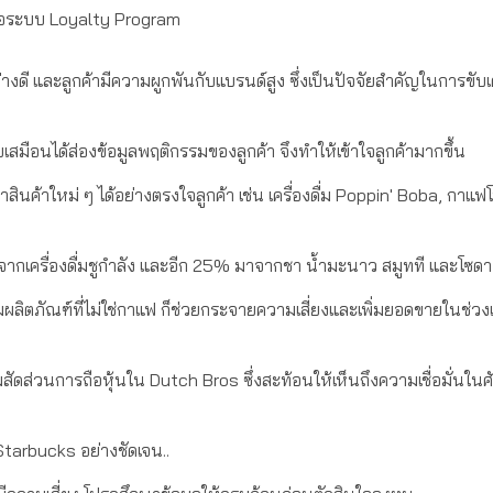
อระบบ Loyalty Program
งดี และลูกค้ามีความผูกพันกับแบรนด์สูง ซึ่งเป็นปัจจัยสำคัญในการขับเ
สมือนได้ส่องข้อมูลพฤติกรรมของลูกค้า จึงทำให้เข้าใจลูกค้ามากขึ้น
้าใหม่ ๆ ได้อย่างตรงใจลูกค้า เช่น เครื่องดื่ม Poppin' Boba, กาแฟ
เครื่องดื่มชูกำลัง และอีก 25% มาจากชา น้ำมะนาว สมูทที และโซดา
่มผลิตภัณฑ์ที่ไม่ใช่กาแฟ ก็ช่วยกระจายความเสี่ยงและเพิ่มยอดขายในช่วงเ
ิ่มสัดส่วนการถือหุ้นใน Dutch Bros ซึ่งสะท้อนให้เห็นถึงความเชื่อมั่นใ
tarbucks อย่างชัดเจน..