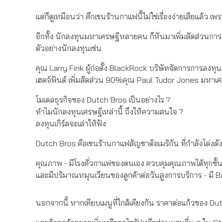
แต่ก็ดูเหมือนว่า ศึกเชนร้านกาแฟนี้ไม่ใช่เรื่องง่ายเสียแล้ว
อีกทั้ง นักลงทุนมหาเศรษฐีหลายคน ก็หันมาเพิ่มสัดส่วนกา
ตัวอย่างนักลงทุนเช่น
คุณ Larry Fink ผู้ก่อตั้ง BlackRock บริษัทจัดการการลงท
เฮดจ์ฟันด์ เพิ่มสัดส่วน 90%คุณ Paul Tudor Jones มหาเศ
โมเดลธุรกิจของ Dutch Bros เป็นอย่างไร ?
ทำไมนักลงทุนเศรษฐีเหล่านี้ ถึงให้ความสนใจ ?
ลงทุนเกิร์ลจะเล่าให้ฟัง
Dutch Bros คือเชนร้านกาแฟสัญชาติอเมริกัน ที่กำลังโด่งดัง 
คุณภาพ - มีโรงคั่วกาแฟของตนเอง ควบคุมคุณภาพได้ทุกขั้
และมีปริมาณหมุนเวียนของลูกค้าต่อวันสูงการบริการ - มี
นอกจากนี้ หากเทียบเมนูที่ใกล้เคียงกัน ราคาต่อแก้วของ D