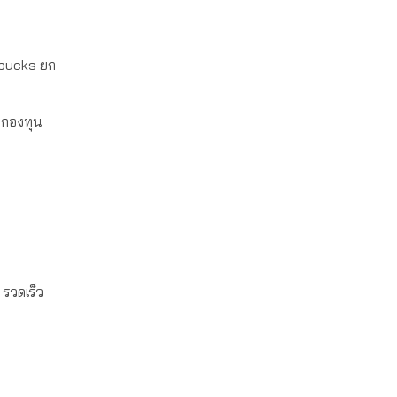
arbucks ยก
ีกองทุน
รวดเร็ว