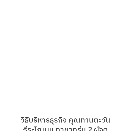
วิธีบริหารธุรกิจ คุณทานตะวัน
ธีระโกเมน ทายาทรุ่น 2 ผู้จุด