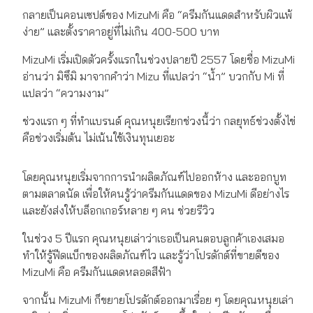
กลายเป็นคอนเซปต์ของ MizuMi คือ “ครีมกันแดดสำหรับผิวแพ้
ง่าย” และตั้งราคาอยู่ที่ไม่เกิน 400-500 บาท
MizuMi เริ่มเปิดตัวครั้งแรกในช่วงปลายปี 2557 โดยชื่อ MizuMi
อ่านว่า มิซึมิ มาจากคำว่า Mizu ที่แปลว่า “น้ำ” บวกกับ Mi ที่
แปลว่า “ความงาม”
ช่วงแรก ๆ ที่ทำแบรนด์ คุณหนุยเรียกช่วงนี้ว่า กลยุทธ์ช่วงตั้งไข่
คือช่วงเริ่มต้น ไม่เน้นใช้เงินทุนเยอะ
โดยคุณหนุยเริ่มจากการนำผลิตภัณฑ์ไปออกห้าง และออกบูท
ตามตลาดนัด เพื่อให้คนรู้ว่าครีมกันแดดของ MizuMi ดีอย่างไร
และยังส่งให้บล็อกเกอร์หลาย ๆ คน ช่วยรีวิว
ในช่วง 5 ปีแรก คุณหนุยเล่าว่าเธอเป็นคนตอบลูกค้าเองเสมอ
ทำให้รู้ฟีดแบ็กของผลิตภัณฑ์ไว และรู้ว่าโปรดักต์ที่ขายดีของ
MizuMi คือ ครีมกันแดดหลอดสีฟ้า
จากนั้น MizuMi ก็ขยายโปรดักต์ออกมาเรื่อย ๆ โดยคุณหนุยเล่า