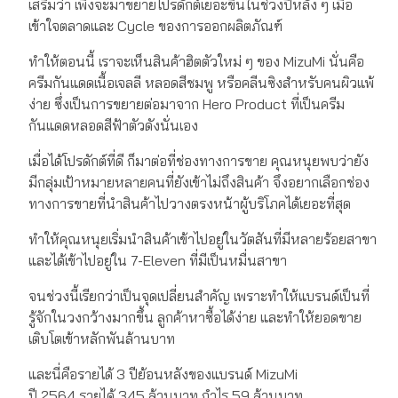
เสริมว่า เพิ่งจะมาขยายโปรดักต์เยอะขึ้นในช่วงปีหลัง ๆ เมื่อ
เข้าใจตลาดและ Cycle ของการออกผลิตภัณฑ์
ทำให้ตอนนี้ เราจะเห็นสินค้าฮิตตัวใหม่ ๆ ของ MizuMi นั่นคือ
ครีมกันแดดเนื้อเจลลี หลอดสีชมพู หรือคลีนซิงสำหรับคนผิวแพ้
ง่าย ซึ่งเป็นการขยายต่อมาจาก Hero Product ที่เป็นครีม
กันแดดหลอดสีฟ้าตัวดังนั่นเอง
เมื่อได้โปรดักต์ที่ดี ก็มาต่อที่ช่องทางการขาย คุณหนุยพบว่ายัง
มีกลุ่มเป้าหมายหลายคนที่ยังเข้าไม่ถึงสินค้า จึงอยากเลือกช่อง
ทางการขายที่นำสินค้าไปวางตรงหน้าผู้บริโภคได้เยอะที่สุด
ทำให้คุณหนุยเริ่มนำสินค้าเข้าไปอยู่ในวัตสันที่มีหลายร้อยสาขา
และได้เข้าไปอยู่ใน 7-Eleven ที่มีเป็นหมื่นสาขา
จนช่วงนี้เรียกว่าเป็นจุดเปลี่ยนสำคัญ เพราะทำให้แบรนด์เป็นที่
รู้จักในวงกว้างมากขึ้น ลูกค้าหาซื้อได้ง่าย และทำให้ยอดขาย
เติบโตเข้าหลักพันล้านบาท
และนี่คือรายได้ 3 ปีย้อนหลังของแบรนด์ MizuMi
ปี 2564 รายได้ 345 ล้านบาท กำไร 59 ล้านบาท