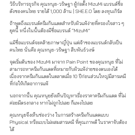
วิธีบริหารธุรกิจ คุณหนุย-วริษฐา ผู้ก่อตั้ง MizuMi แบรนด์ชื่อ
ดังของคนไทย รายได้ 1,000 ล้าน | SHE.E.O โดย ลงทุนเกิร์ล
ถ้าพูดถึงแบรนด์ครีมกันแดดสำหรับผิวแพ้ง่ายที่ครองใจสาว ๆ
ยุคนี้ หนึ่งในนั้นต้องมีชื่อแบรนด์ “MizuMi”
แม้ชื่อแบรนด์จะคล้ายภาษาญี่ปุ่น แต่เจ้าของแบรนด์กลับเป็น
คนไทย นั่นคือ คุณหนุย-วริษฐา สืบพันธ์วงษ์
จุดเริ่มต้นของ MizuMi มาจาก Pain Point ของคุณหนุย ที่ไม่
สามารถหาครีมกันแดดที่เหมาะกับผิวแพ้ง่ายของตนเองได้
เนื่องจากครีมกันแดดในตลาดเมื่อ 10 ปีก่อนส่วนใหญ่มีสารเคมี
ที่ก่อให้เกิดอาการแพ้
นอกจากนั้น คุณหนุยยังเห็นปัญหาเรื่องราคาครีมกันแดด ที่ไม่
ค่อยมีตรงกลาง หากไม่ถูกไปเลย ก็แพงไปเลย
คุณหนุยจึงเห็นช่องว่าง ในการสร้างครีมกันแดดแบบ
Physical หรือแบบไม่ผสมสารเคมี ที่คุณภาพดี ในราคาจับต้อง
ได้