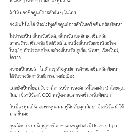
พัฒนา | SHE.E.O โดย ลงทุนเกิร์ล
ถ้าให้บอกชื่อศูนย์การค้าดัง ๆ ในไทย
คงเป็นไปไม่ได้ ที่จะไม่พูดชื่อศูนย์การค้าในเครือเซ็นทรัลพัฒนา
ไม่ว่าจะเป็น เซ็นทรัลเวิลด์, เซ็นทรัล เวสต์เกต, เซ็นทรัล
ลาดพร้าว, เซ็นทรัล อีสต์วิลล์ ไปจนถึงเซ็นทรัลตามหัวเมือง
ใหญ่ ๆ ทั่วประเทศไทยอย่างเซ็นทรัล ภูเก็ต, พัทยา, เชียงใหม่,
โคราช
ความเป็นเบอร์ 1 ในด้านธุรกิจศูนย์การค้าของเซ็นทรัลพัฒนา
ได้รับรางวัลการันตีมาอย่างต่อเนื่อง
และยังเป็นที่ยอมรับว่ามีการบริหารองค์กรที่โดดเด่น นำโดยคุณ
วัลยา จิราธิวัฒน์ CEO หญิงคนแรกของเซ็นทรัลพัฒนา
วันนี้ลงทุนเกิร์ลจะพาทุกคนมารู้จักกับคุณวัลยา จิราธิวัฒน์ ให้
มากขึ้นค่ะ
คุณวัลยา จบปริญญาตรี สาขาเศรษฐศาสตร์ University of